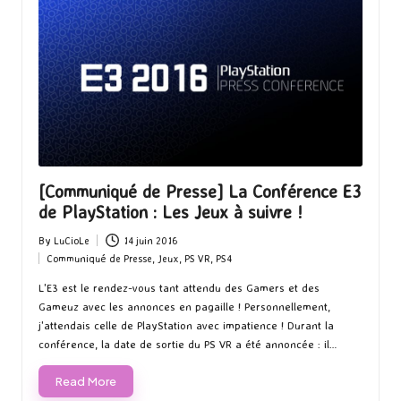
[Communiqué de Presse] La Conférence E3
de PlayStation : Les Jeux à suivre !
By
LuCioLe
14 juin 2016
Posted
Communiqué de Presse
,
Jeux
,
PS VR
,
PS4
by
Posted
in
L'E3 est le rendez-vous tant attendu des Gamers et des
Gameuz avec les annonces en pagaille ! Personnellement,
j'attendais celle de PlayStation avec impatience ! Durant la
conférence, la date de sortie du PS VR a été annoncée : il…
Read More