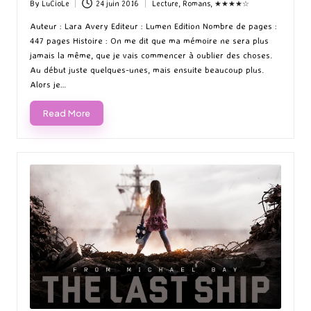
By
LuCioLe
24 juin 2016
Lecture
,
Romans
,
★★★★☆
Posted
Posted
by
in
Auteur : Lara Avery Editeur : Lumen Edition Nombre de pages :
447 pages Histoire : On me dit que ma mémoire ne sera plus
jamais la même, que je vais commencer à oublier des choses.
Au début juste quelques-unes, mais ensuite beaucoup plus.
Alors je…
Read More