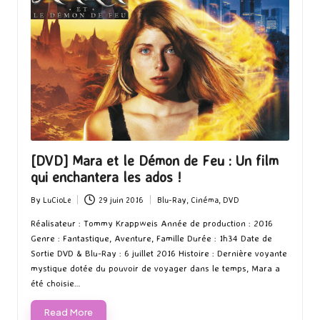
[DVD] Mara et le Démon de Feu : Un film
qui enchantera les ados !
By
LuCioLe
29 juin 2016
Blu-Ray
,
Cinéma
,
DVD
Posted
Posted
by
in
Réalisateur : Tommy Krappweis Année de production : 2016
Genre : Fantastique, Aventure, Famille Durée : 1h34 Date de
Sortie DVD & Blu-Ray : 6 juillet 2016 Histoire : Dernière voyante
mystique dotée du pouvoir de voyager dans le temps, Mara a
été choisie…
Read More