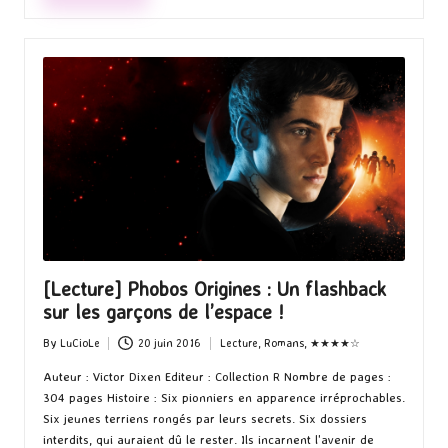
[Lecture] Phobos Origines : Un flashback
sur les garçons de l’espace !
By
LuCioLe
20 juin 2016
Lecture
,
Romans
,
★★★★☆
Posted
Posted
by
in
Auteur : Victor Dixen Editeur : Collection R Nombre de pages :
304 pages Histoire : Six pionniers en apparence irréprochables.
Six jeunes terriens rongés par leurs secrets. Six dossiers
interdits, qui auraient dû le rester. Ils incarnent l'avenir de