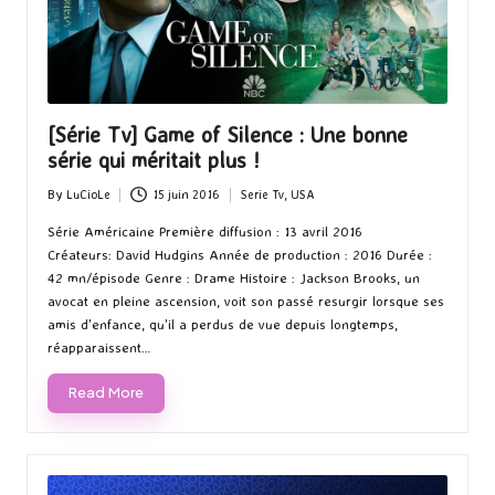
[Série Tv] Game of Silence : Une bonne
série qui méritait plus !
By
LuCioLe
15 juin 2016
Serie Tv
,
USA
Posted
Posted
by
in
Série Américaine Première diffusion : 13 avril 2016
Créateurs: David Hudgins Année de production : 2016 Durée :
42 mn/épisode Genre : Drame Histoire : Jackson Brooks, un
avocat en pleine ascension, voit son passé resurgir lorsque ses
amis d'enfance, qu'il a perdus de vue depuis longtemps,
réapparaissent…
Read More