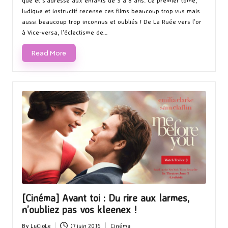
que et s’adresse aux enfants de 3 à 8 ans. Ce premier tome,
ludique et instructif recense ces films beaucoup trop vus mais
aussi beaucoup trop inconnus et oubliés ! De La Ruée vers l’or
à Vice-versa, l'éclectisme de…
Read More
[Cinéma] Avant toi : Du rire aux larmes,
n’oubliez pas vos kleenex !
By
LuCioLe
17 juin 2016
Cinéma