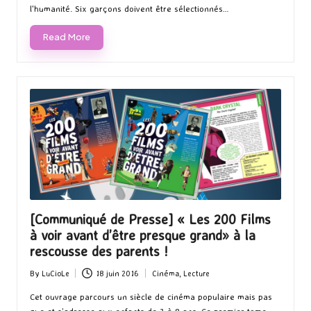
l'humanité. Six garçons doivent être sélectionnés…
Read More
[Communiqué de Presse] « Les 200 Films
à voir avant d’être presque grand» à la
rescousse des parents !
By
LuCioLe
18 juin 2016
Cinéma
,
Lecture
Posted
Posted
by
in
Cet ouvrage parcours un siècle de cinéma populaire mais pas