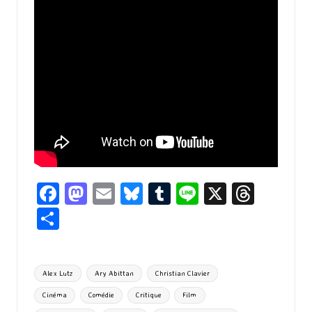
Fa
M
E
Bl
T
Li
X
T
ce
as
m
u
u
n
hr
P
b
to
ai
es
m
e
ea
ar
o
d
l
ky
bl
ds
ta
Tags:
Alex Lutz
Ary Abittan
Christian Clavier
o
o
r
g
Cinéma
Comédie
Critique
Film
k
n
er