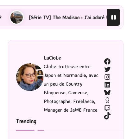
 TV] The Madison : J’ai adoré !
[Lecture] La femme de
LuCioLe
Facebook
Globe-trotteuse entre
Twitter
Japon et Normandie, avec
Instagram
LinkedIn
un peu de Country
Bluesky
Blogueuse, Gameuse,
Goodreads
Photographe, Freelance,
Twitch
Manager de JaME France
TikTok
Trending