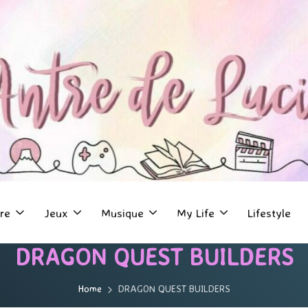
re
Jeux
Musique
My Life
Lifestyle
DRAGON QUEST BUILDERS
Home
DRAGON QUEST BUILDERS