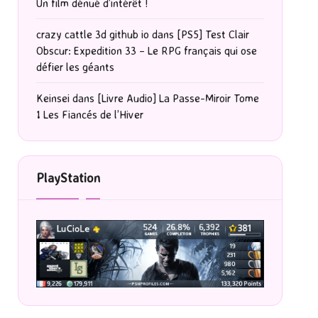
Un film dénué d’intérêt !
crazy cattle 3d github io
dans
[PS5] Test Clair
Obscur: Expedition 33 – Le RPG français qui ose
défier les géants
Keinsei
dans
[Livre Audio] La Passe-Miroir Tome
1 Les Fiancés de l’Hiver
PlayStation