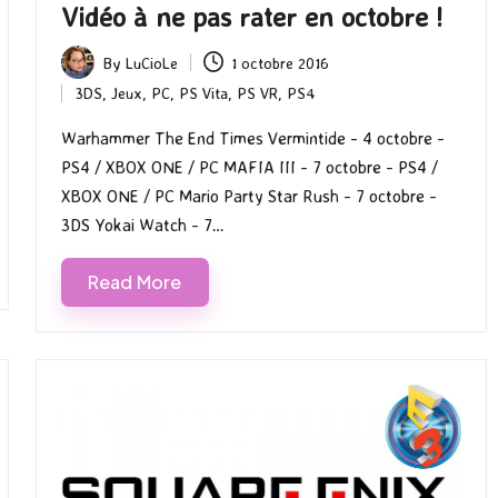
Vidéo à ne pas rater en octobre !
By
LuCioLe
1 octobre 2016
Posted
3DS
,
Jeux
,
PC
,
PS Vita
,
PS VR
,
PS4
by
Posted
in
Warhammer The End Times Vermintide - 4 octobre -
PS4 / XBOX ONE / PC MAFIA III - 7 octobre - PS4 /
XBOX ONE / PC Mario Party Star Rush - 7 octobre -
3DS Yokai Watch - 7…
Read More