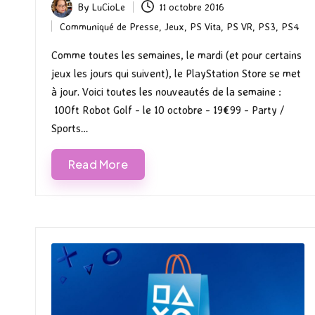
By
LuCioLe
11 octobre 2016
Posted
Communiqué de Presse
,
Jeux
,
PS Vita
,
PS VR
,
PS3
,
PS4
by
Posted
in
Comme toutes les semaines, le mardi (et pour certains
jeux les jours qui suivent), le PlayStation Store se met
à jour. Voici toutes les nouveautés de la semaine :
100ft Robot Golf - le 10 octobre - 19€99 - Party /
Sports…
Read More