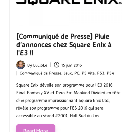
[Communiqué de Presse] Pluie
d’annonces chez Square Enix à
l’E3 !!
By
LuCioLe
15 juin 2016
Posted
Communiqué de Presse
,
Jeux
,
PC
,
PS Vita
,
PS3
,
PS4
by
Posted
in
Square Enix dévoile son programme pour l’E3 2016
Final Fantasy XV et Deus Ex: Mankind Divided en tête
d’un programme impressionnant Square Enix Ltd.,
révèle son programme pour l’E3 2016 qui sera
accessible au stand #2001, Hall Sud du Los…
Read More