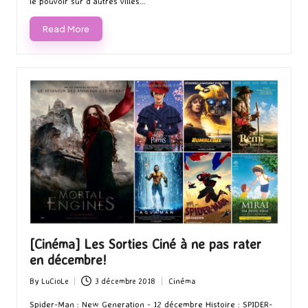
le pouvoir sur d’autres villes…
Read More
[Cinéma] Les Sorties Ciné à ne pas rater
en décembre!
By
LuCioLe
3 décembre 2018
Cinéma
Posted
Posted
by
in
Spider-Man : New Generation - 12 décembre Histoire : SPIDER-