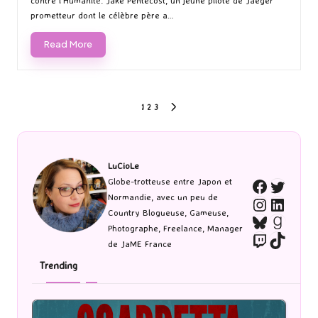
contre l’Humanité. Jake Pentecost, un jeune pilote de Jaeger
prometteur dont le célèbre père a…
Read More
Pagination
1
2
3
NEXT
PAGE
des
publications
LuCioLe
Twitte
Globe-trotteuse entre Japon et
Faceboo
Normandie, avec un peu de
Instagra
Linked
Country Blogueuse, Gameuse,
Bluesky
Goodr
Photographe, Freelance, Manager
Twitch
TikTo
de JaME France
Trending