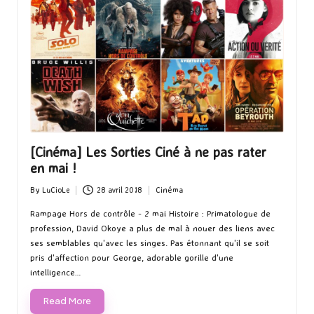
[Cinéma] Les Sorties Ciné à ne pas rater
en mai !
By
LuCioLe
28 avril 2018
Cinéma
Posted
Posted
by
in
Rampage Hors de contrôle - 2 mai Histoire : Primatologue de
profession, David Okoye a plus de mal à nouer des liens avec
ses semblables qu'avec les singes. Pas étonnant qu'il se soit
pris d'affection pour George, adorable gorille d'une
intelligence…
Read More