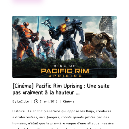
[Cinéma] Pacific Rim Uprising : Une suite
pas vraiment à la hauteur …
By
LuCioLe
11 avril 2018
Cinéma
Posted
Posted
by
in
Histoire : Le conflit planétaire qui oppose les Kaiju, créatures
extraterrestres, aux Jaegers, robots géants pilotés par des
humains, n’était que la première vague d’une attaque massive