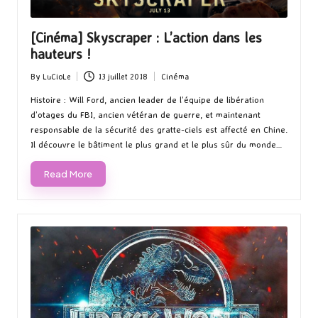
[Cinéma] Skyscraper : L’action dans les
hauteurs !
By
LuCioLe
13 juillet 2018
Cinéma
Posted
Posted
by
in
Histoire : Will Ford, ancien leader de l’équipe de libération
d’otages du FBI, ancien vétéran de guerre, et maintenant
responsable de la sécurité des gratte-ciels est affecté en Chine.
Il découvre le bâtiment le plus grand et le plus sûr du monde…
Read More