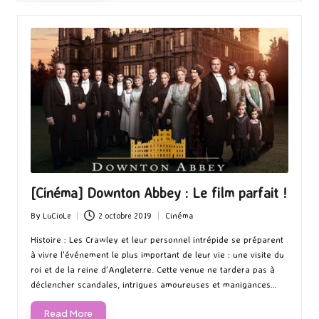
[Cinéma] Downton Abbey : Le film parfait !
By
LuCioLe
2 octobre 2019
Cinéma
Posted
Posted
by
in
Histoire : Les Crawley et leur personnel intrépide se préparent
à vivre l'événement le plus important de leur vie : une visite du
roi et de la reine d'Angleterre. Cette venue ne tardera pas à
déclencher scandales, intrigues amoureuses et manigances…
Read More