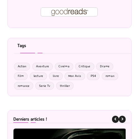
Tags
Action
Aventure
Cinéma
Critique
Drame
Film
lecture
livre
Mon Avis
PS4
roman
romance
Serie Tv
thriller
Derniers articles !