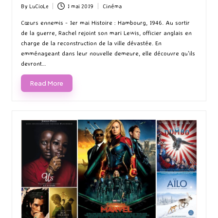
By
LuCioLe
1 mai 2019
Cinéma
Posted
Posted
by
in
Cœurs ennemis - 1er mai Histoire : Hambourg, 1946. Au sortir
de la guerre, Rachel rejoint son mari Lewis, officier anglais en
charge de la reconstruction de la ville dévastée. En
emménageant dans leur nouvelle demeure, elle découvre qu'ils
devront…
Read More