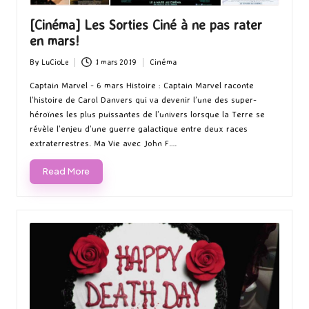
[Cinéma] Les Sorties Ciné à ne pas rater
en mars!
By
LuCioLe
1 mars 2019
Cinéma
Posted
Posted
by
in
Captain Marvel - 6 mars Histoire : Captain Marvel raconte
l’histoire de Carol Danvers qui va devenir l’une des super-
héroïnes les plus puissantes de l’univers lorsque la Terre se
révèle l’enjeu d’une guerre galactique entre deux races
extraterrestres. Ma Vie avec John F.…
Read More