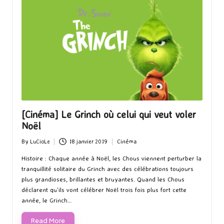
[Cinéma] Le Grinch où celui qui veut voler
Noël
By
LuCioLe
18 janvier 2019
Cinéma
Posted
Posted
by
in
Histoire : Chaque année à Noël, les Chous viennent perturber la
tranquillité solitaire du Grinch avec des célébrations toujours
plus grandioses, brillantes et bruyantes. Quand les Chous
déclarent qu’ils vont célébrer Noël trois fois plus fort cette
année, le Grinch…
Read More