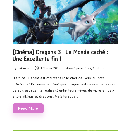
[Cinéma] Dragons 3 : Le Monde caché :
Une Excellente fin !
By
LuCioLe
1 février 2019
Avant-premières
,
Cinéma
Posted
Posted
by
in
Histoire : Harold est maintenant le chef de Berk au côté
d’Astrid et Krokmou, en tant que dragon, est devenu le leader
de son espèce. Ils réalisent enfin leurs rêves de vivre en paix
entre vikings et dragons. Mais lorsque…
Read More