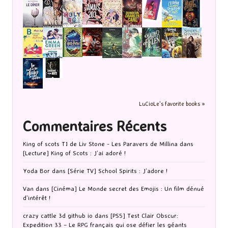
LuCioLe's favorite books »
Commentaires Récents
King of scots T1 de Liv Stone - Les Paravers de Millina
dans
[Lecture] King of Scots : J’ai adoré !
Yoda Bor
dans
[Série TV] School Spirits : J’adore !
Van
dans
[Cinéma] Le Monde secret des Emojis : Un film dénué
d’intérêt !
crazy cattle 3d github io
dans
[PS5] Test Clair Obscur:
Expedition 33 – Le RPG français qui ose défier les géants