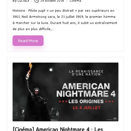
By
LuCioLe
24 octobre 2018
Cinéma
Posted
Posted
by
in
Histoire : Pilote jugé « un peu distrait » par ses supérieurs en
1961, Neil Armstrong sera, le 21 juillet 1969, le premier homme
à marcher sur la lune. Durant huit ans, il subit un entraînement
de plus en plus difficile,…
Read More
[Cinéma] American Nightmare 4 : Les