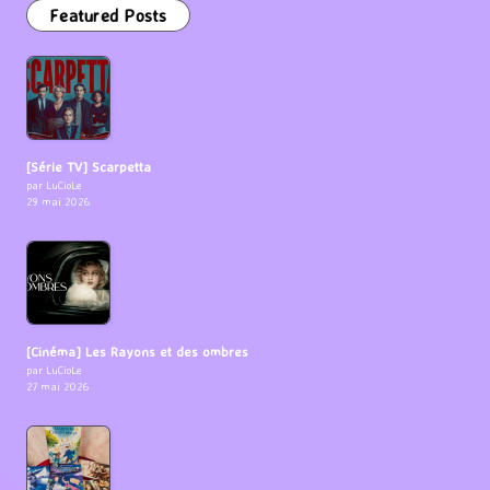
Featured Posts
[Série TV] Scarpetta
par LuCioLe
29 mai 2026
[Cinéma] Les Rayons et des ombres
par LuCioLe
27 mai 2026