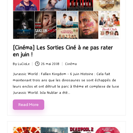
[Cinéma] Les Sorties Ciné à ne pas rater
en juin !
By
LuCioLe
26 mai 2018
Cinéma
Posted
Posted
by
in
Jurassic World : Fallen Kingdom - 6 juin Histoire : Cela fait
maintenant trois ans que les dinosaures se sont échappés de
leurs enclos et ont détruit le parc à thème et complexe de luxe
Jurassic World. Isla Nublar a été…
Read More