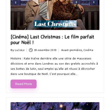
[Cinéma] Last Christmas : Le film parfait
pour Noël !
By
LuCioLe
18 novembre 2019
Avant-premières
,
Cinéma
Posted
Posted
by
in
Histoire : Kate traîne derrière elle une série de mauvaises
décisions et erre dans Londres au son des grelots accrochés à
ses bottes de lutin, seul emploi qu’elle ait réussi à décrocher
dans une boutique de Noël. C’est pourquoi elle…
Read More