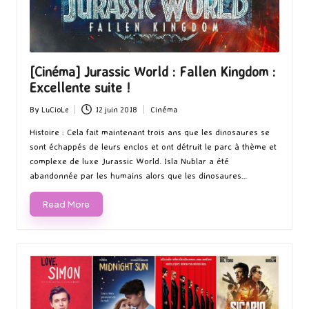
[Cinéma] Jurassic World : Fallen Kingdom :
Excellente suite !
By
LuCioLe
12 juin 2018
Cinéma
Posted
Posted
by
in
Histoire : Cela fait maintenant trois ans que les dinosaures se
sont échappés de leurs enclos et ont détruit le parc à thème et
complexe de luxe Jurassic World. Isla Nublar a été
abandonnée par les humains alors que les dinosaures…
Read More