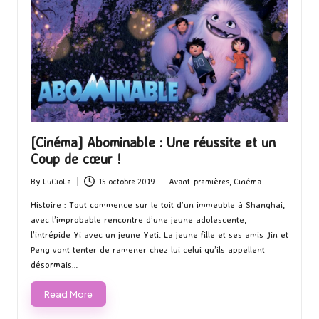
[Cinéma] Abominable : Une réussite et un
Coup de cœur !
By
LuCioLe
15 octobre 2019
Avant-premières
,
Cinéma
Posted
Posted
by
in
Histoire : Tout commence sur le toit d’un immeuble à Shanghai,
avec l’improbable rencontre d’une jeune adolescente,
l’intrépide Yi avec un jeune Yeti. La jeune fille et ses amis Jin et
Peng vont tenter de ramener chez lui celui qu’ils appellent
désormais…
Read More