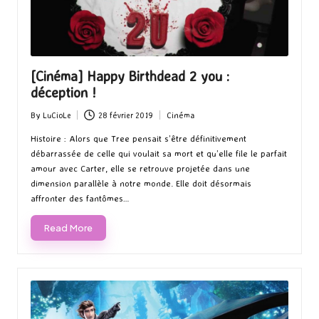
[Cinéma] Happy Birthdead 2 you :
déception !
By
LuCioLe
28 février 2019
Cinéma
Posted
Posted
by
in
Histoire : Alors que Tree pensait s’être définitivement
débarrassée de celle qui voulait sa mort et qu’elle file le parfait
amour avec Carter, elle se retrouve projetée dans une
dimension parallèle à notre monde. Elle doit désormais
affronter des fantômes…
Read More