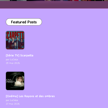
Featured Posts
[Série TV] Scarpetta
par LuCioLe
29 mai 2026
[Cinéma] Les Rayons et des ombres
par LuCioLe
27 mai 2026