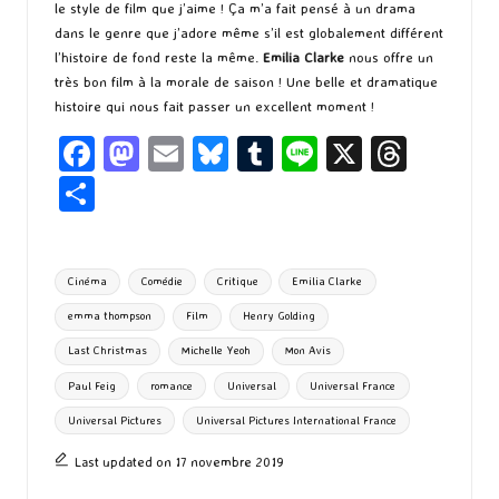
le style de film que j’aime ! Ça m’a fait pensé à un drama
dans le genre que j’adore même s’il est globalement différent
l’histoire de fond reste la même.
Emilia Clarke
nous offre un
très bon film à la morale de saison ! Une belle et dramatique
histoire qui nous fait passer un excellent moment !
Fa
M
E
Bl
T
Li
X
T
ce
as
m
u
u
n
hr
P
b
to
ai
es
m
e
ea
ar
o
d
l
ky
bl
ds
ta
Tags:
Cinéma
Comédie
Critique
Emilia Clarke
o
o
r
g
emma thompson
Film
Henry Golding
k
n
er
Last Christmas
Michelle Yeoh
Mon Avis
Paul Feig
romance
Universal
Universal France
Universal Pictures
Universal Pictures International France
Last updated on 17 novembre 2019