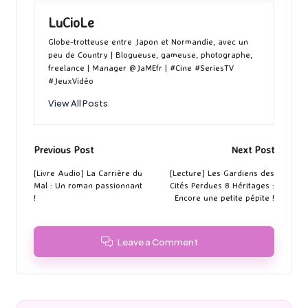
LuCioLe
Globe-trotteuse entre Japon et Normandie, avec un
peu de Country | Blogueuse, gameuse, photographe,
freelance | Manager @JaMEfr | #Cine #SeriesTV
#JeuxVidéo
View All Posts
Post
Previous Post
Next Post
navigation
[Livre Audio] La Carrière du
[Lecture] Les Gardiens des
Mal : Un roman passionnant
Cités Perdues 8 Héritages :
!
Encore une petite pépite !
Leave a Comment