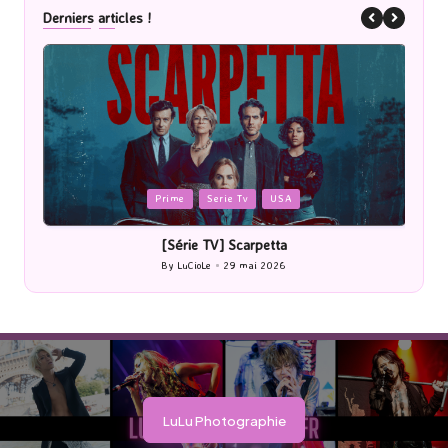
Derniers articles !
Posted
P
Prime
Serie Tv
USA
in
i
[Série TV] Scarpetta
By
LuCioLe
29 mai 2026
Posted
by
LuLu Photographie