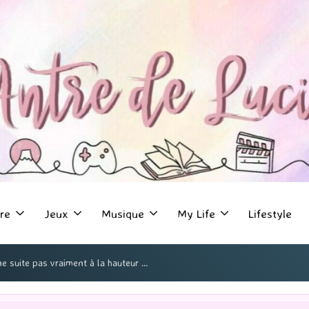
re
Jeux
Musique
My Life
Lifestyle
ne suite pas vraiment à la hauteur …