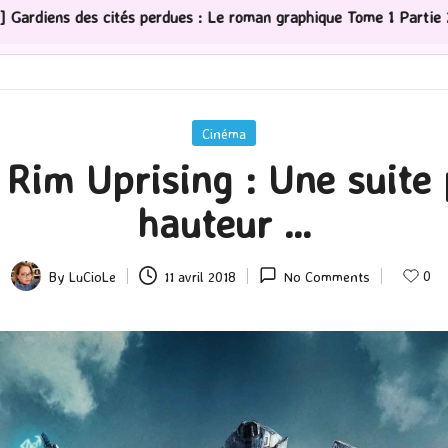
 graphique Tome 1 Partie 2
[Série TV] The Madison : J
Posted
Cinéma
in
 Rim Uprising : Une suite 
hauteur …
0
By
LuCioLe
11 avril 2018
No Comments
Posted
by