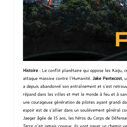
Histoire
: Le conflit planétaire qui oppose les Kaiju, 
attaque massive contre l’Humanité.
Jake Pentecost
, 
a depuis abandonné son entraînement et s’est retrouvé
répand dans les villes et met le monde à feu et à sa
une courageuse génération de pilotes ayant grandi da
espoir est de s’allier dans un soulèvement général c
Jaeger âgée de 15 ans, les héros du Corps de Défense 
Terre n’ait jamais connue, ils vont paver un chemin v