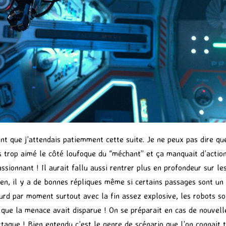
oint que j’attendais patiemment cette suite. Je ne peux pas dire q
s trop aimé le côté loufoque du “méchant” et ça manquait d’action
ssionnant ! Il aurait fallu aussi rentrer plus en profondeur sur le
ien, il y a de bonnes répliques même si certains passages sont un 
urd par moment surtout avec la fin assez explosive, les robots son
u que la menace avait disparue ! On se préparait en cas de nouvel
ttaque ! Bien entendu c’est le genre de scénario que l’on connait 