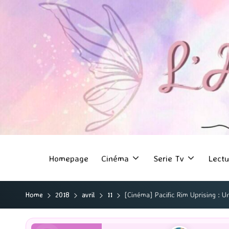
Homepage
Cinéma
Serie Tv
Lectu
Home
2018
avril
11
[Cinéma] Pacific Rim Uprising : U