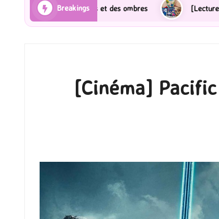
Breakings
bres
[Lecture] Gardiens des cités perdues : Le roman
[Cinéma] Pacific