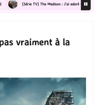
’ai adoré !
[Lecture] La femme de ménage : J’ai saut
pas vraiment à la