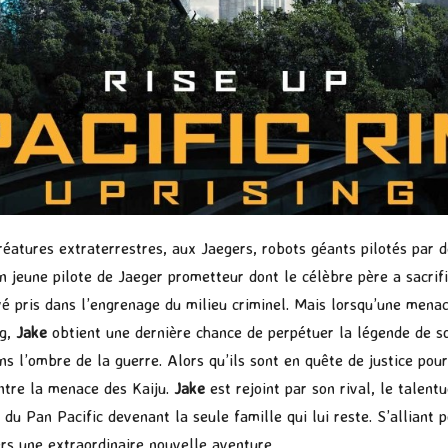
créatures extraterrestres, aux Jaegers, robots géants pilotés par 
un jeune pilote de Jaeger prometteur dont le célèbre père a sacri
 pris dans l’engrenage du milieu criminel. Mais lorsqu’une menace
ng,
Jake
obtient une dernière chance de perpétuer la légende de s
ns l’ombre de la guerre. Alors qu’ils sont en quête de justice po
ontre la menace des Kaiju.
Jake
est rejoint par son rival, le talent
du Pan Pacific devenant la seule famille qui lui reste. S’alliant 
ers une extraordinaire nouvelle aventure.