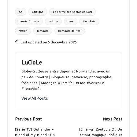
o
d
l
ky
bl
ds
ta
Tags:
&h
Critique
La Ferme des sapins de Noël
o
o
r
g
Laurie Gilmore
lecture
livre
Mon Avis
k
n
er
roman
romance
Romance de Noël
Last updated on 5 décembre 2025
LuCioLe
Globe-trotteuse entre Japon et Normandie, avec un
peu de Country | Blogueuse, gameuse, photographe,
freelance | Manager @JaMEfr | #Cine #SeriesTV
#JeuxVidéo
View All Posts
Post
Previous Post
Next Post
navigation
[Série TV] Outlander –
[Cinéma] Zootopie 2 : Un
Blood of my Blood : Un
retour magique, drôle et