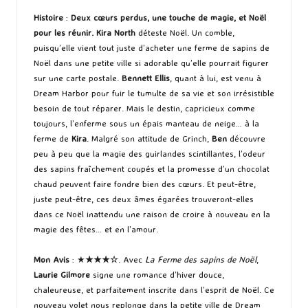
Histoire
:
Deux cœurs perdus, une touche de magie, et Noël
pour les réunir.
Kira North
déteste Noël. Un comble,
puisqu’elle vient tout juste d’acheter une ferme de sapins de
Noël dans une petite ville si adorable qu’elle pourrait figurer
sur une carte postale.
Bennett Ellis
, quant à lui, est venu à
Dream Harbor pour fuir le tumulte de sa vie et son irrésistible
besoin de tout réparer. Mais le destin, capricieux comme
toujours, l’enferme sous un épais manteau de neige… à la
ferme de
Kira
. Malgré son attitude de Grinch,
Ben
découvre
peu à peu que la magie des guirlandes scintillantes, l’odeur
des sapins fraîchement coupés et la promesse d’un chocolat
chaud peuvent faire fondre bien des cœurs. Et peut-être,
juste peut-être, ces deux âmes égarées trouveront-elles
dans ce Noël inattendu une raison de croire à nouveau en la
magie des fêtes… et en l’amour.
Mon Avis
: ★
★★
★
☆
. Avec
La Ferme des sapins de Noël
,
Laurie Gilmore
signe une romance d’hiver douce,
chaleureuse, et parfaitement inscrite dans l’esprit de Noël. Ce
nouveau volet nous replonge dans la petite ville de Dream