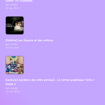
[Série TV] Scarpetta
par LuCioLe
29 mai 2026
[Cinéma] Les Rayons et des ombres
par LuCioLe
27 mai 2026
[Lecture] Gardiens des cités perdues : Le roman graphique Tome 1
Partie 2
par LuCioLe
25 mai 2026