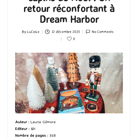
retour réconfortant à
Dream Harbor
By
LuCioLe
12 décembre 2025
No Comments
Posted
0
by
A
uteur
:
Laurie Gilmore
Editeur
:
&h
Nombre de pages
:
368