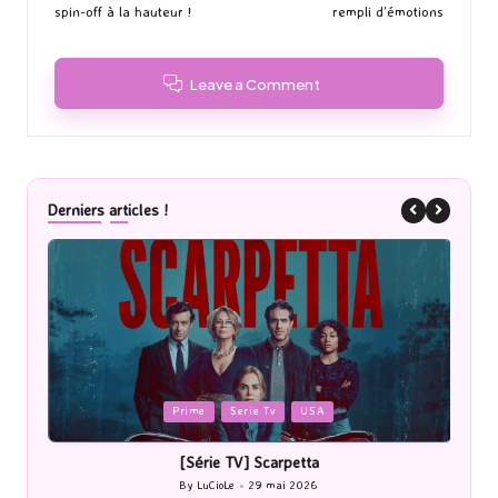
spin-off à la hauteur !
rempli d’émotions
Leave a Comment
Derniers articles !
Posted
P
Prime
Serie Tv
USA
in
i
[Série TV] Scarpetta
By
LuCioLe
29 mai 2026
Posted