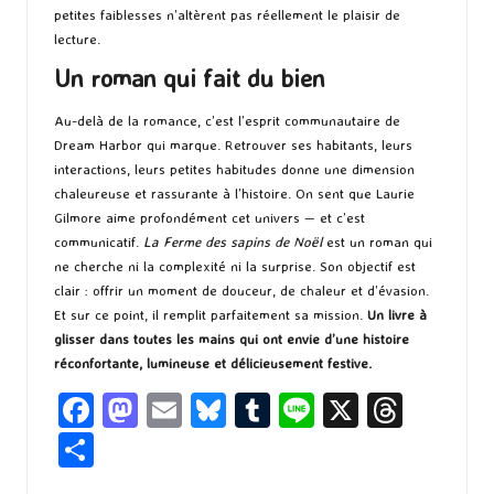
petites faiblesses n’altèrent pas réellement le plaisir de
lecture.
Un roman qui fait du bien
Au-delà de la romance, c’est l’esprit communautaire de
Dream Harbor qui marque. Retrouver ses habitants, leurs
interactions, leurs petites habitudes donne une dimension
chaleureuse et rassurante à l’histoire. On sent que Laurie
Gilmore aime profondément cet univers — et c’est
communicatif.
La Ferme des sapins de Noël
est un roman qui
ne cherche ni la complexité ni la surprise. Son objectif est
clair : offrir un moment de douceur, de chaleur et d’évasion.
Et sur ce point, il remplit parfaitement sa mission.
Un livre à
glisser dans toutes les mains qui ont envie d’une histoire
réconfortante, lumineuse et délicieusement festive.
Fa
M
E
Bl
T
Li
X
T
ce
as
m
u
u
n
hr
P
b
to
ai
es
m
e
ea
ar