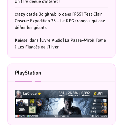
Un film dénué d’intérêt !
crazy cattle 3d github io
dans
[PS5] Test Clair
Obscur: Expedition 33 – Le RPG français qui ose
défier les géants
Keinsei
dans
[Livre Audio] La Passe-Miroir Tome
1 Les Fiancés de l’Hiver
PlayStation