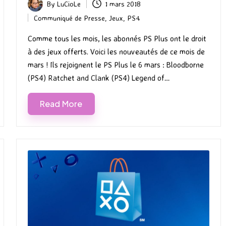
By
LuCioLe
1 mars 2018
Posted
Communiqué de Presse
,
Jeux
,
PS4
by
Posted
in
Comme tous les mois, les abonnés PS Plus ont le droit
à des jeux offerts. Voici les nouveautés de ce mois de
mars ! Ils rejoignent le PS Plus le 6 mars : Bloodborne
(PS4) Ratchet and Clank (PS4) Legend of…
Read More