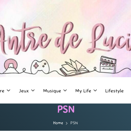
re
Jeux
Musique
My Life
Lifestyle
PSN
Home
PSN