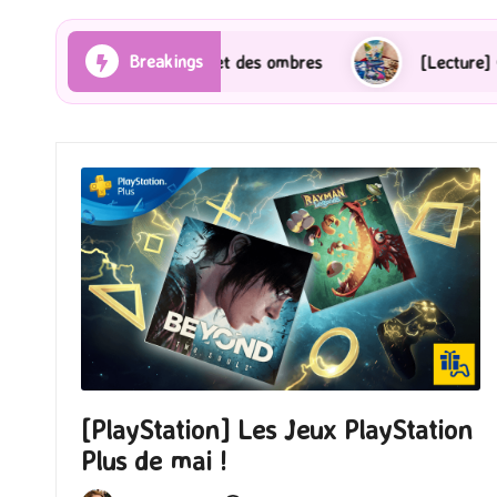
Breakings
s et des ombres
[Lecture] Gardiens des cités perdue
[PlayStation] Les Jeux PlayStation
Plus de mai !