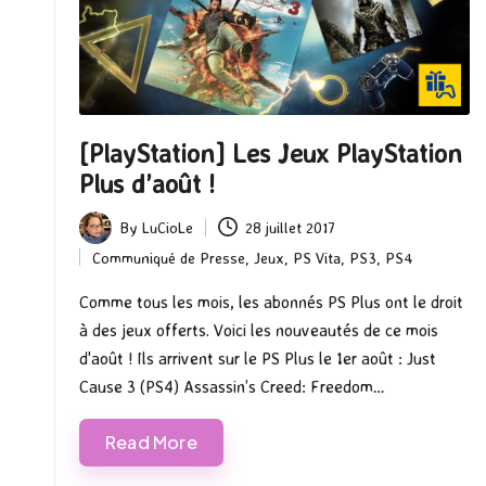
[PlayStation] Les Jeux PlayStation
Plus d’août !
By
LuCioLe
28 juillet 2017
Posted
Communiqué de Presse
,
Jeux
,
PS Vita
,
PS3
,
PS4
by
Posted
in
Comme tous les mois, les abonnés PS Plus ont le droit
à des jeux offerts. Voici les nouveautés de ce mois
d'août ! Ils arrivent sur le PS Plus le 1er août : Just
Cause 3 (PS4) Assassin’s Creed: Freedom…
Read More