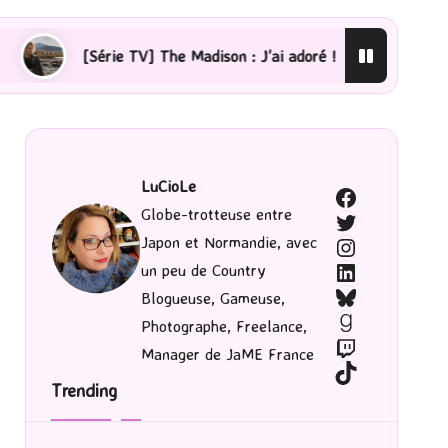
 Madison : J’ai adoré !
[Lecture] La femme de ménage 
LuCioLe
Facebook
Globe-trotteuse entre
Twitter
Japon et Normandie, avec
Instagram
LinkedIn
un peu de Country
Bluesky
Blogueuse, Gameuse,
Goodreads
Photographe, Freelance,
Twitch
Manager de JaME France
TikTok
Trending