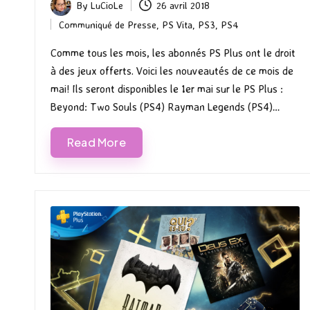
By
LuCioLe
26 avril 2018
Posted
Communiqué de Presse
,
PS Vita
,
PS3
,
PS4
by
Posted
in
Comme tous les mois, les abonnés PS Plus ont le droit
à des jeux offerts. Voici les nouveautés de ce mois de
mai! Ils seront disponibles le 1er mai sur le PS Plus :
Beyond: Two Souls (PS4) Rayman Legends (PS4)…
Read More