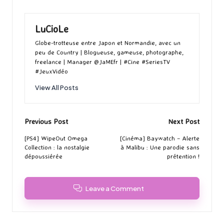
LuCioLe
Globe-trotteuse entre Japon et Normandie, avec un
peu de Country | Blogueuse, gameuse, photographe,
freelance | Manager @JaMEfr | #Cine #SeriesTV
#JeuxVidéo
View All Posts
Post
Previous Post
Next Post
navigation
[PS4] WipeOut Omega
[Cinéma] Baywatch – Alerte
Collection : la nostalgie
à Malibu : Une parodie sans
dépoussiérée
prétention !
Leave a Comment