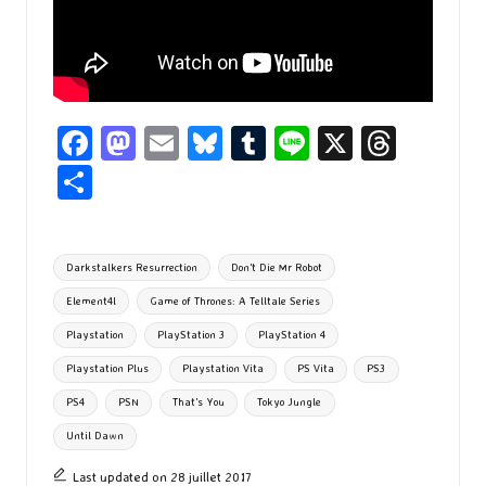
Fa
M
E
Bl
T
Li
X
T
ce
as
m
u
u
n
hr
P
b
to
ai
es
m
e
ea
ar
o
d
l
ky
bl
ds
ta
Tags:
Darkstalkers Resurrection
Don’t Die Mr Robot
o
o
r
g
Element4l
Game of Thrones: A Telltale Series
k
n
er
Playstation
PlayStation 3
PlayStation 4
Playstation Plus
Playstation Vita
PS Vita
PS3
PS4
PSN
That’s You
Tokyo Jungle
Until Dawn
Last updated on 28 juillet 2017