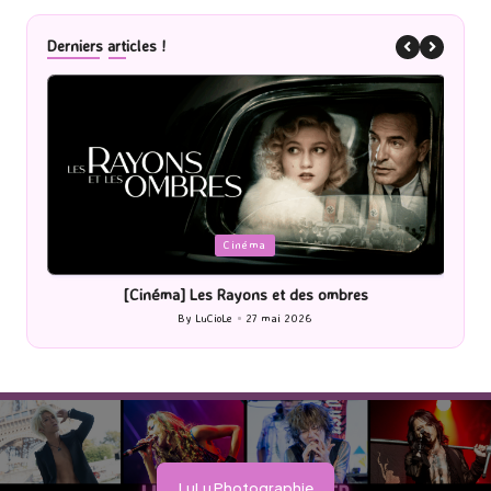
Derniers articles !
Posted
P
Cinéma
in
i
[Cinéma] Les Rayons et des ombres
[Le
By
LuCioLe
27 mai 2026
Posted
by
LuLu Photographie