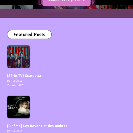
Featured Posts
[Série TV] Scarpetta
par LuCioLe
29 mai 2026
[Cinéma] Les Rayons et des ombres
par LuCioLe