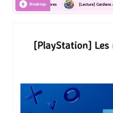
Breakings
s et des ombres
[Lecture] Gardiens des cités perdues
[PlayStation] Les