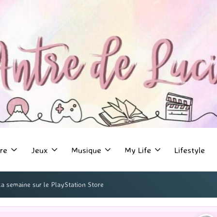
re
Jeux
Musique
My Life
Lifestyle
la semaine sur le PlayStation Store