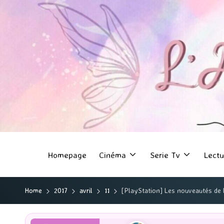
Homepage
Cinéma
Serie Tv
Lectu
Home
2017
avril
11
[PlayStation] Les nouveautés de 