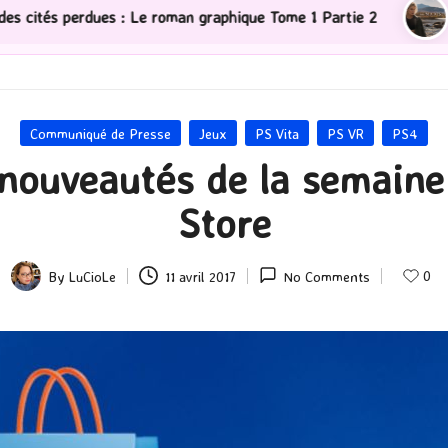
 : Le roman graphique Tome 1 Partie 2
[Série TV] The 
Posted
Communiqué de Presse
Jeux
PS Vita
PS VR
PS4
in
 nouveautés de la semaine 
Store
0
By
LuCioLe
11 avril 2017
No Comments
Posted
by