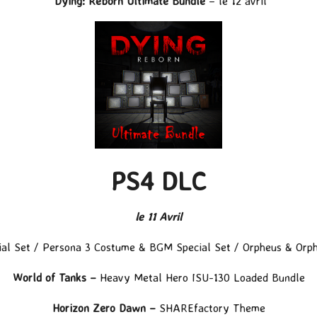
Dying: Reborn Ultimate Bundle
– le 12 avril
PS4 DLC
le 11 Avril
al Set /
Persona 3 Costume & BGM Special Set /
Orpheus & Orph
World of Tanks –
Heavy Metal Hero ISU-130 Loaded Bundle
Horizon Zero Dawn –
SHAREfactory Theme