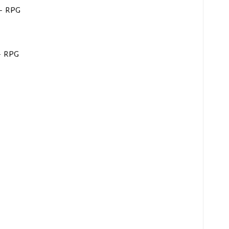
 – RPG
 – RPG