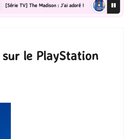
Madison : J’ai adoré !
[Lecture] La femme de ménage 
sur le PlayStation