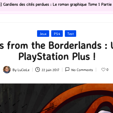
 graphique Tome 1 Partie 2
[Série TV] The Madison : J
Posted
Jeux
PS4
Test
in
es from the Borderlands :
PlayStation Plus !
0
By
LuCioLe
22 juin 2017
No Comments
Posted
by