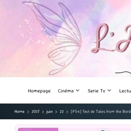
Homepage
Cinéma
Serie Tv
Lectu
Home
2017
juin
22
[PS4] Test de Tales from the Bord