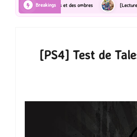
Breakings
bres
[Lecture] Gardiens des cités perdues : Le roman
[PS4] Test de Tal