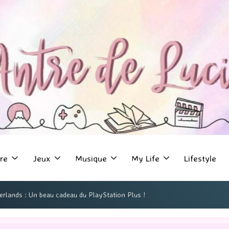
re
Jeux
Musique
My Life
Lifestyle
erlands : Un beau cadeau du PlayStation Plus !