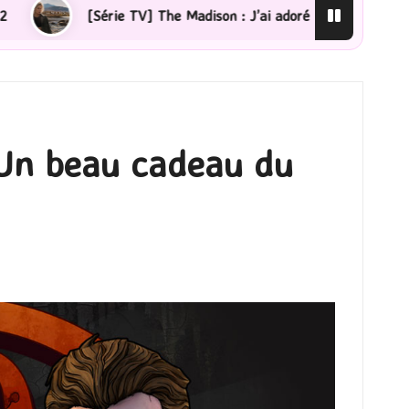
’ai adoré !
[Lecture] La femme de ménage : J’ai saut
 Un beau cadeau du