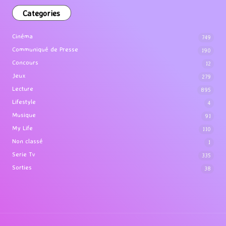
Categories
Cinéma
749
Communiqué de Presse
190
Concours
12
Jeux
279
Lecture
895
Lifestyle
4
Musique
91
My Life
110
Non classé
1
Serie Tv
335
Sorties
38