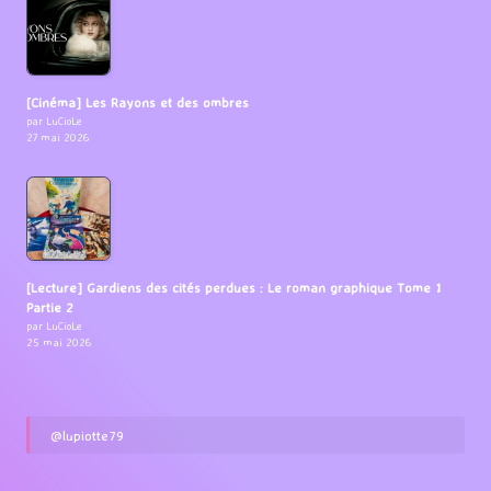
[Cinéma] Les Rayons et des ombres
par LuCioLe
27 mai 2026
[Lecture] Gardiens des cités perdues : Le roman graphique Tome 1
Partie 2
par LuCioLe
25 mai 2026
@lupiotte79