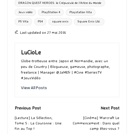
DRAGON QUEST HEROES: le Crépuscule de l’Arbre du Monde
Jeux vidéo
PlayStation 4
Playstation Vita
PS Vita
PS4
square enix
Square Enix Ltd.
Last updated on 27 mai 2016
LuCioLe
Globe-trotteuse entre Japon et Normandie, avec un
peu de Country | Blogueuse, gameuse, photographe,
freelance | Manager @JaMEfr | #Cine #SeriesTV
#JeuxVidéo
View All Posts
Post
Previous Post
Next Post
navigation
[Lecture] La Sélection,
[Cinéma] Warcraft Le
Tome 5 : La Couronne : Une
Commencement : Dans quel
Fin au Top !
camp êtes-vous ?