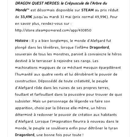
DRAGON QUEST HEROES: le Crépuscule de l’Arbre du
Monde
™ est désormais disponible sur
STEAM
au prix réduit
de
33,49€
jusqu’au mardi 31 mai (prix normal 49,99€). Pour
en savoir plus, rendez-vous sur :
http://store.steampowered.com/app/410850
Histoire :
Il y a bien longtemps, le monde d’Alefgard fut
plongé dans les ténèbres, lorsque l’infâme
Dragonlord
,
souverain de tous les monstres, parvint à convaincre le héros
destiné à le terrasser à rejoindre ses rangs. Les
machinations magiques de ce méchant mesquin éparpillèrent
l’humanité aux quatre vents et lui dérobèrent le pouvoir de
construction. Dépossédé de toute créativité, le peuple
d’Alefgard rôde dans les ruines de ses propres terres,
fouillant et farfouillant dans la poussière pour trouver de quoi
subsister. Mais un personnage de légende va faire son
apparition, choisi par la Déesse elle-même, un héros
déterminé à redonner le pouvoir de création aux habitants
d’Alefgard. Lorsque l’imagination fleurira à nouveau dans le
monde, le peuple se soulèvera enfin pour détrôner le tyran
Dragonlord
, une bonne fois pour toute !