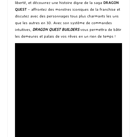
liberté, et découvrez une histoire digne de la saga
DRAGON
QUEST
– affrontez des monstres iconiques de la franchise et
discutez avec des personnages tous plus charmants les uns
que les autres en 3D. Avec son système de commandes
intuitives,
DRAGON QUEST BUILDERS
vous permettra de bâtir
les demeures et palais de vos rêves en un rien de temps !