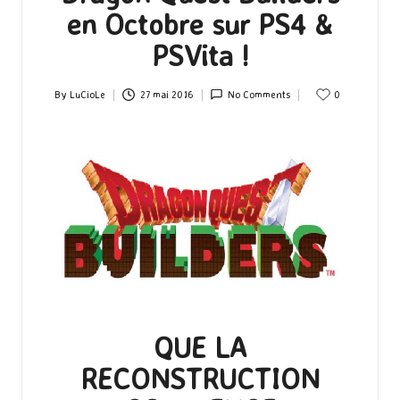
en Octobre sur PS4 &
PSVita !
By
LuCioLe
27 mai 2016
No Comments
0
Posted
by
QUE LA
RECONSTRUCTION