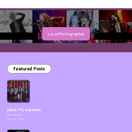
LuLu Photographie
Featured Posts
[Série TV] Scarpetta
par LuCioLe
29 mai 2026