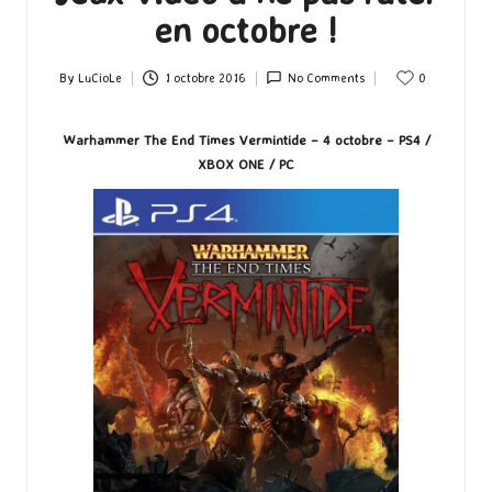
en octobre !
By
LuCioLe
1 octobre 2016
No Comments
0
Posted
by
Warhammer The End Times Vermintide – 4 octobre – PS4 /
XBOX ONE / PC