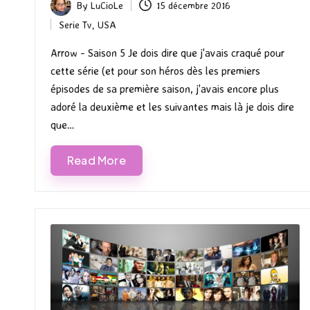
By
LuCioLe
15 décembre 2016
Posted
Serie Tv
,
USA
by
Posted
in
Arrow - Saison 5 Je dois dire que j'avais craqué pour
cette série (et pour son héros dès les premiers
épisodes de sa première saison, j'avais encore plus
adoré la deuxième et les suivantes mais là je dois dire
que…
Read More