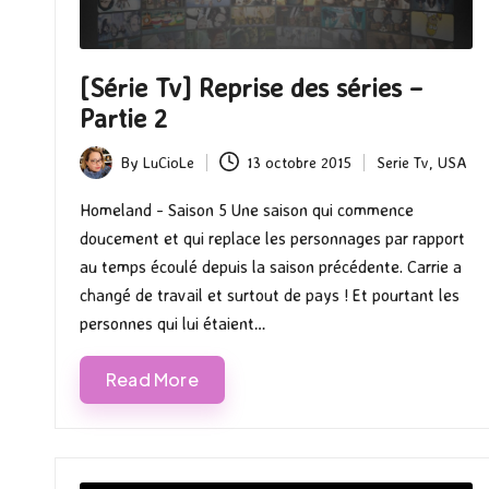
[Série Tv] Reprise des séries –
Partie 2
By
LuCioLe
13 octobre 2015
Serie Tv
,
USA
Posted
Posted
by
in
Homeland - Saison 5 Une saison qui commence
doucement et qui replace les personnages par rapport
au temps écoulé depuis la saison précédente. Carrie a
changé de travail et surtout de pays ! Et pourtant les
personnes qui lui étaient…
Read More