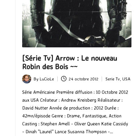
[Série Tv] Arrow : Le nouveau
Robin des Bois ~~
By
LuCioLe
24 octobre 2012
Serie Tv
,
USA
Posted
Posted
by
in
Série Américaine Première diffusion : 10 Octobre 2012
aux USA Créateur : Andrew Kreisberg Réalisateur :
David Nutter Année de production : 2012 Durée :
42mn/épisode Genre : Drame, Fantastique, Action
Casting : Stephen Amell - Oliver Queen Katie Cassidy
- Dinah "Laurel" Lance Susanna Thompson -…