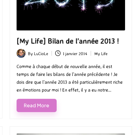
[My Life] Bilan de l’année 2013 !
By
LuCioLe
1 janvier 2014
My Life
Posted
Posted
by
in
Comme à chaque début de nouvelle année, il est
temps de faire les bilans de l'année précédente ! Je
dois dire que l'année 2013 a été particulièrement riche
en émotions pour moi ! En effet, il y a eu notre…
Read More