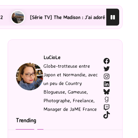
V] The Madison : J’ai adoré !
[Lecture] La femme de m
LuCioLe
Facebook
Globe-trotteuse entre
Twitter
Japon et Normandie, avec
Instagram
LinkedIn
un peu de Country
Bluesky
Blogueuse, Gameuse,
Goodreads
Photographe, Freelance,
Twitch
Manager de JaME France
TikTok
Trending