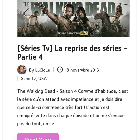
[Séries Tv] La reprise des séries –
Partie 4
By
LuCioLe
18 novembre 2013
Posted
Serie Tv
,
USA
by
Posted
in
The Walking Dead - Saison 4 Comme d'habitude, c'est
la série qu'on attend avec impatience et je dois dire
que celle-ci commence très fort ! L'action est
omniprésente dans chaque épisode et on ne s'ennuie
pas du tout, on se…
Read More