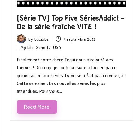
[Série TV] Top Five SériesAddict –
De la série fraîche VITE !
By
LuCioLe
7 septembre 2012
Posted
My Life
,
Serie Tv
,
USA
by
Posted
in
Finalement notre chère Tequi nous a rajouté des
thèmes ! Du coup, je continue sur ma lancée parce
qu'une accro aux séries Tv ne se refait pas comme ça !
Cette semaine : Les nouvelles séries les plus
attendues. Pour vous…
Read More