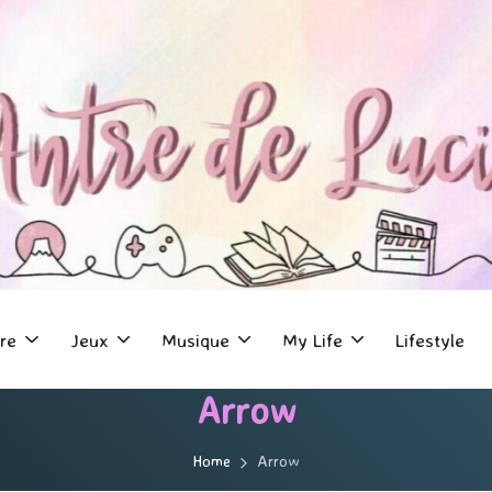
re
Jeux
Musique
My Life
Lifestyle
Arrow
Home
Arrow