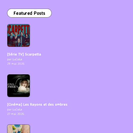
Featured Posts
[Série TV] Scarpetta
par LuCioLe
29 mai 2026
[Cinéma] Les Rayons et des ombres
par LuCioLe
27 mai 2026