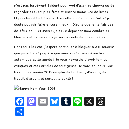
n’est pas forcément évident pour moi d’aller au cinéma ou de
regarder beaucoup de films et encore moins lire de livres …
Et puis bon il faut bien le dire cette année j’ai fait fort et je
doute pouvoir faire encore mieux !! Disons que je ne fais pas
de défis en 2014 mais si je peux dépasser mon nombre de
films vus et de livres lus je serais contente quand même !!
Dans tous les cas, j’espère continuer à bloguer aussi souvent
que possible et j’espère que vous continuerez à me lire
autant que cette année ! Je vous remercie d’avoir lu mes
critiques et mes articles en tout genre. Je vous souhaite une
très bonne année 2014 remplie de bonheur, d’amour, de
travail, d’argent et surtout la santé !
Fa
M
E
Bl
T
Li
X
T
ce
as
m
u
u
n
hr
P
b
to
ai
es
m
e
ea
ar