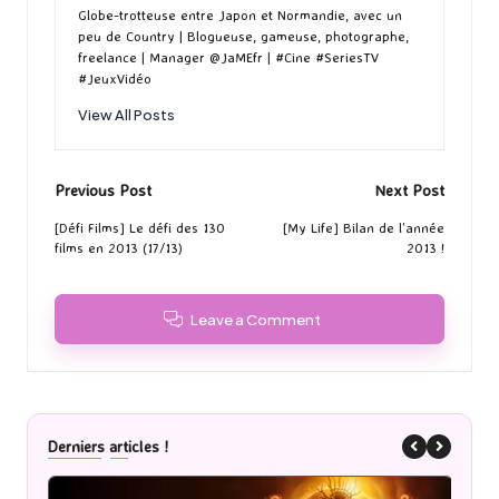
Globe-trotteuse entre Japon et Normandie, avec un
peu de Country | Blogueuse, gameuse, photographe,
freelance | Manager @JaMEfr | #Cine #SeriesTV
#JeuxVidéo
View All Posts
Post
Previous Post
Next Post
navigation
[Défi Films] Le défi des 130
[My Life] Bilan de l’année
films en 2013 (17/13)
2013 !
Leave a Comment
Derniers articles !