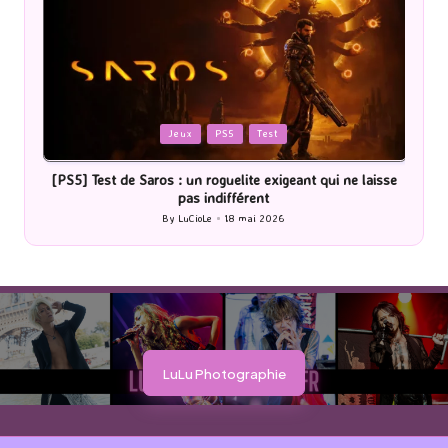
Posted
P
Jeux
PS5
Test
in
i
[PS5] Test de Saros : un roguelite exigeant qui ne laisse
pas indifférent
By
LuCioLe
18 mai 2026
Posted
by
LuLu Photographie