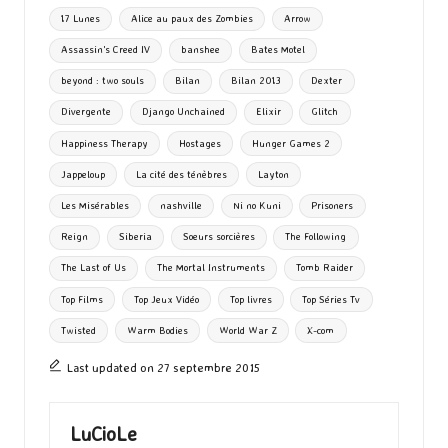
o
d
l
ky
bl
ds
ta
Tags:
17 Lunes
Alice au paux des Zombies
Arrow
o
o
r
g
Assassin's Creed IV
banshee
Bates Motel
k
n
er
beyond : two souls
Bilan
Bilan 2013
Dexter
Divergente
Django Unchained
Elixir
Glitch
Happiness Therapy
Hostages
Hunger Games 2
Jappeloup
La cité des ténèbres
Layton
Les Misérables
nashville
Ni no Kuni
Prisoners
Reign
Siberia
Soeurs sorcières
The Following
The Last of Us
The Mortal Instruments
Tomb Raider
Top Films
Top Jeux Vidéo
Top livres
Top Séries Tv
Twisted
Warm Bodies
World War Z
X-com
Last updated on 27 septembre 2015
LuCioLe