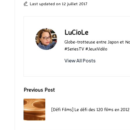
k
n
Last updated on 12 juillet 2017
LuCioLe
Globe-trotteuse entre Japon et N
#SeriesTV #JeuxVidéo
View All Posts
Post
Previous Post
navigation
[Défi Films] Le défi des 120 films en 2012 