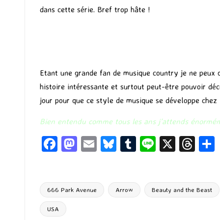
dans cette série. Bref trop hâte !
Etant une grande fan de musique country je ne peux q
histoire intéressante et surtout peut-être pouvoir déc
jour pour que ce style de musique se développe chez 
Bien entendu comme tous les ans j’attends énorméme
Fa
M
E
Bl
T
Li
X
T
ce
as
m
u
u
n
hr
b
to
ai
es
m
e
ea
o
d
l
ky
bl
ds
666 Park Avenue
Arrow
Beauty and the Beast
o
o
r
USA
Tags: