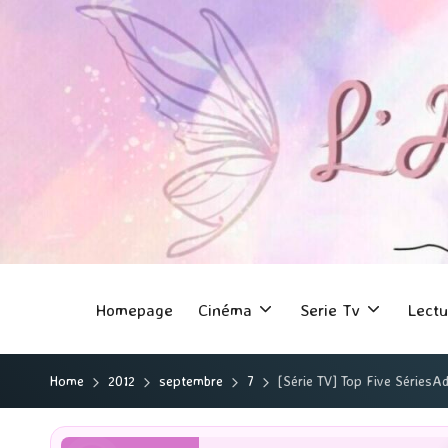
Homepage
Cinéma
Serie Tv
Lectu
Home
2012
septembre
7
[Série TV] Top Five SériesAdd