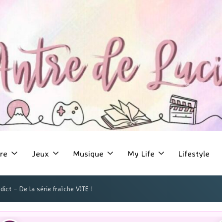
re
Jeux
Musique
My Life
Lifestyle
ict – De la série fraîche VITE !