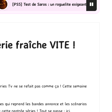
e Saros : un roguelite exigeant qui ne laisse pas indifférent
rie fraîche VITE !
0
éries Tv ne se refait pas comme ça ! Cette semaine
ines qui reprend les bandes annonce et les scénarios
 cette rentrée séries ! Tout se passe :
ici
.