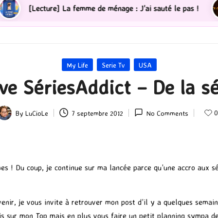
La femme de ménage : J’ai sauté le pas !
[PS5] Test d
Posted
My Life
Serie Tv
USA
in
ve SériesAddict – De la sé
By
LuCioLe
7 septembre 2012
No Comments
osted
by
es ! Du coup, je continue sur ma lancée parce qu’une accro aux s
venir, je vous invite à retrouver mon post d’il y a quelques sema
s sur mon Top mais en plus vous faire un petit planning sympa de