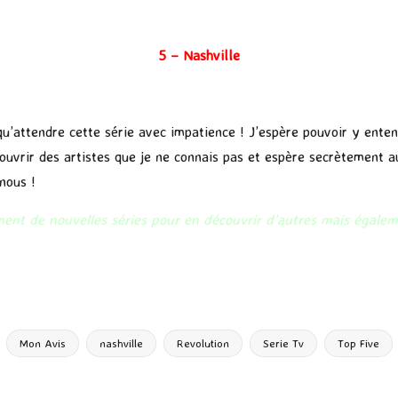
5 – Nashville
u’attendre cette série avec impatience ! J’espère pouvoir y enten
ouvrir des artistes que je ne connais pas et espère secrètement au
nous !
nt de nouvelles séries pour en découvrir d’autres mais égaleme
P
ar
ta
g
Mon Avis
nashville
Revolution
Serie Tv
Top Five
er