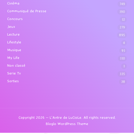
Cinéma
749
Communiqué de Presse
190
Concours
12
Jeux
279
Lecture
895
Lifestyle
4
Musique
91
My Life
110
Non classé
1
Serie Tv
335
Sorties
38
Copyright 2026 — L'Antre de LuCioLe. All rights reserved.
Bloglo WordPress Theme