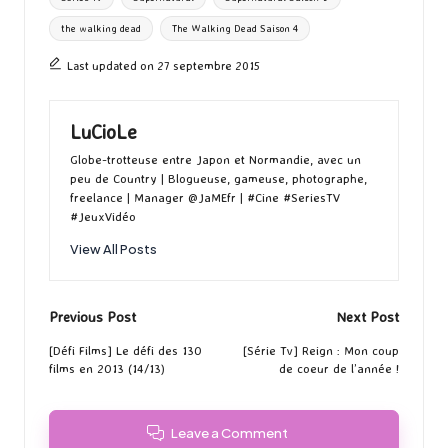
the walking dead
The Walking Dead Saison 4
Last updated on 27 septembre 2015
LuCioLe
Globe-trotteuse entre Japon et Normandie, avec un
peu de Country | Blogueuse, gameuse, photographe,
freelance | Manager @JaMEfr | #Cine #SeriesTV
#JeuxVidéo
View All Posts
Post
Previous Post
Next Post
navigation
[Défi Films] Le défi des 130
[Série Tv] Reign : Mon coup
films en 2013 (14/13)
de coeur de l’année !
Leave a Comment