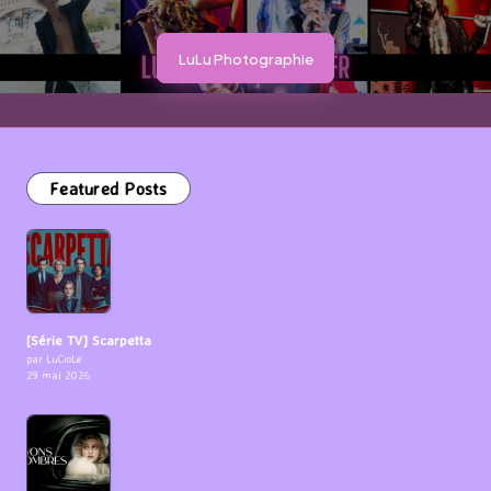
LuLu Photographie
Featured Posts
[Série TV] Scarpetta
par LuCioLe
29 mai 2026