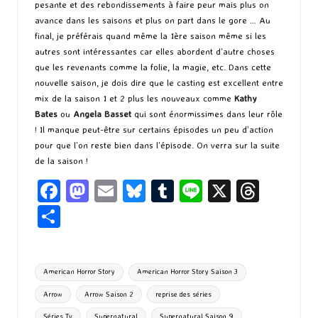
pesante et des rebondissements à faire peur mais plus on
avance dans les saisons et plus on part dans le gore … Au
final, je préférais quand même la 1ère saison même si les
autres sont intéressantes car elles abordent d’autre choses
que les revenants comme la folie, la magie, etc. Dans cette
nouvelle saison, je dois dire que le casting est excellent entre
mix de la saison 1 et 2 plus les nouveaux comme
Kathy
Bates
ou
Angela Basset
qui sont énormissimes dans leur rôle
! Il manque peut-être sur certains épisodes un peu d’action
pour que l’on reste bien dans l’épisode. On verra sur la suite
de la saison !
Fa
M
E
Bl
T
Li
X
T
ce
as
m
u
u
n
hr
P
b
to
ai
es
m
e
ea
ar
o
d
l
ky
bl
ds
ta
Tags:
American Horror Story
American Horror Story Saison 3
o
o
r
g
Arrow
Arrow Saison 2
reprise des séries
k
n
er
Séries Tv
Supernatural
Supernatural Saison 9