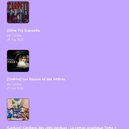
[Série TV] Scarpetta
par LuCioLe
29 mai 2026
[Cinéma] Les Rayons et des ombres
par LuCioLe
27 mai 2026
[Lecture] Gardiens des cités perdues : Le roman graphique Tome 1