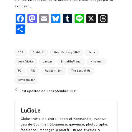
exploser …
Fa
M
E
Bl
T
Li
X
T
ce
as
m
u
u
n
hr
P
b
to
ai
es
m
e
ea
ar
o
d
l
ky
bl
ds
ta
Tags:
3DS
Diablo III
Final Fantasy XII-2
Jeux
o
o
r
g
Jeux Vidéos
Layton
LittleBigPlanet
Ninokuni
k
n
er
PC
PS3
Resident Evil
The Last of Us
Tomb Raider
Last updated on 27 septembre 2015
LuCioLe
Globe-trotteuse entre Japon et Normandie, avec un
peu de Country | Blogueuse, gameuse, photographe,
freelance | Manager @JaMEfr | #Cine #SeriesTV