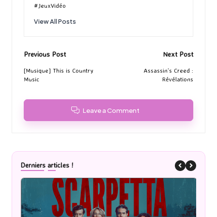
#JeuxVidéo
View All Posts
Post
Previous Post
Next Post
navigation
[Musique] This is Country
Assassin’s Creed :
Music
Révélations
Leave a Comment
Derniers articles !