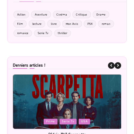
Action
Aventure
Cinéma
Critique
Drame
Film
lecture
livre
Mon Avis
PS4
roman
romance
Serie Tv
thriller
Derniers articles !
Posted
Cinéma
in