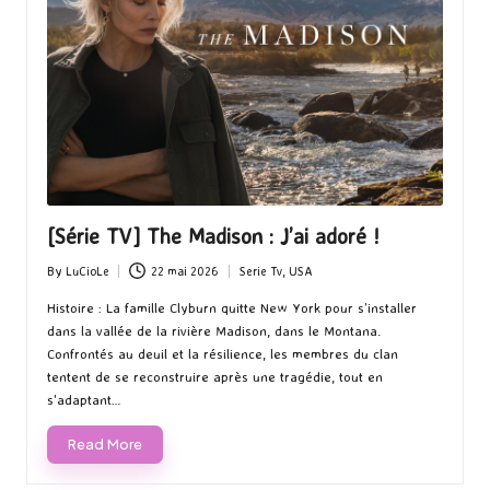
[Série TV] The Madison : J’ai adoré !
By
LuCioLe
22 mai 2026
Serie Tv
,
USA
Posted
Posted
by
in
Histoire : La famille Clyburn quitte New York pour s’installer
dans la vallée de la rivière Madison, dans le Montana.
Confrontés au deuil et la résilience, les membres du clan
tentent de se reconstruire après une tragédie, tout en
s'adaptant…
Read More