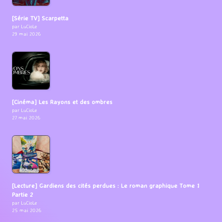
[Série TV] Scarpetta
par LuCioLe
29 mai 2026
[Cinéma] Les Rayons et des ombres
par LuCioLe
27 mai 2026
[Lecture] Gardiens des cités perdues : Le roman graphique Tome 1
Partie 2
par LuCioLe
25 mai 2026