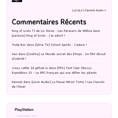
LuCioLe's favorite books »
Commentaires Récents
King of scots T1 de Liv Stone - Les Paravers de Millina
dans
[Lecture] King of Scots : J’ai adoré !
Yoda Bor
dans
[Série TV] School Spirits : J’adore !
Van
dans
[Cinéma] Le Monde secret des Emojis : Un film dénué
d’intérêt !
crazy cattle 3d github io
dans
[PS5] Test Clair Obscur:
Expedition 33 – Le RPG français qui ose défier les géants
Keinsei
dans
[Livre Audio] La Passe-Miroir Tome 1 Les Fiancés
de l’Hiver
PlayStation