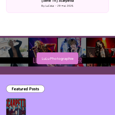
[Cinéma] Les Rayons et des ombres
By
LuCioLe
27 mai 2026
Posted
by
LuLu Photographie
Featured Posts