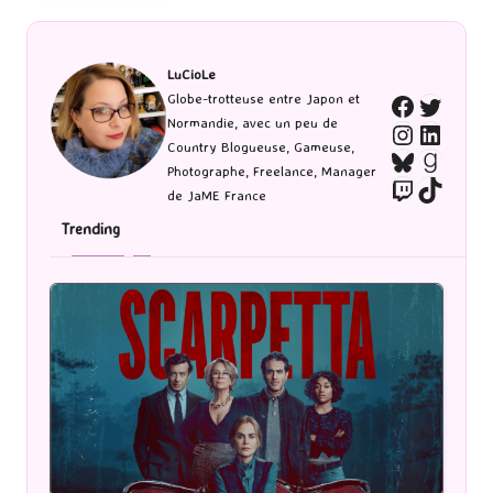
LuCioLe
Twitte
Globe-trotteuse entre Japon et
Faceboo
Normandie, avec un peu de
Instagra
Linked
Country Blogueuse, Gameuse,
Bluesky
Goodr
Photographe, Freelance, Manager
Twitch
TikTo
de JaME France
Trending