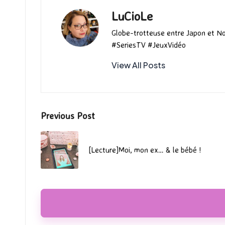
LuCioLe
Globe-trotteuse entre Japon et N
#SeriesTV #JeuxVidéo
View All Posts
Post
Previous Post
navigation
[Lecture]Moi, mon ex… & le bébé !