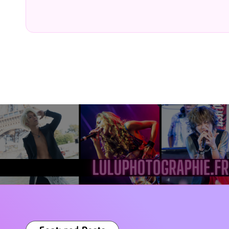
by
Pos
by