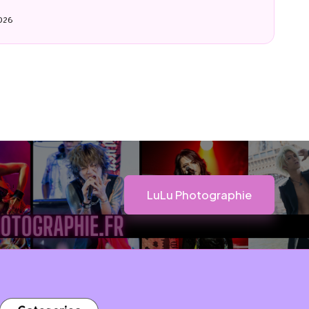
By
LuCioLe
20 mai 2026
Posted
by
LuLu Photographie