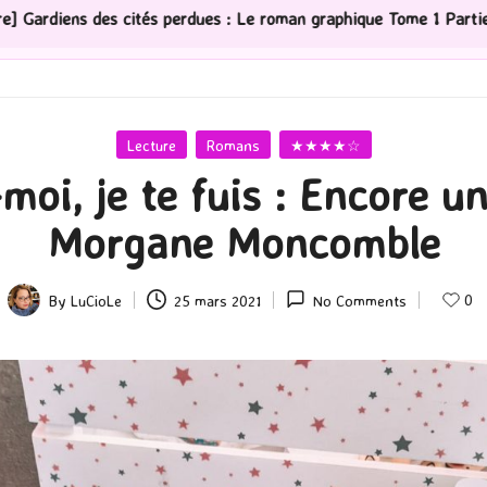
dues : Le roman graphique Tome 1 Partie 2
[Série TV]
Posted
Lecture
Romans
★★★★☆
in
moi, je te fuis : Encore u
Morgane Moncomble
0
By
LuCioLe
25 mars 2021
No Comments
Posted
by