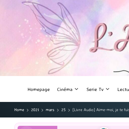
Homepage
Cinéma
Serie Tv
Lectu
Home
2021
mars
25
[Livre Audio] Aime-moi, je te 