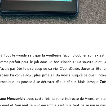
e ? Tout le monde sait que la meilleure façon d’oublier son ex est
me parfait pour le job dans un bar irlandais : un sourire idiot, u
avait pas été le pire coup de sa vie. C’est décidé,
Jason
arrête le
 roses l’a convaincu : plus jamais ! Du moins jusqu’à ce que l’inc
strophique les pousse à se détester dès le début. Mais lorsque
Zo
ane Moncomble
avec cette fois la suite indirecte de Viens, on s
e noël et finissent la nuit ensemble sauf que tout ne se passe pa