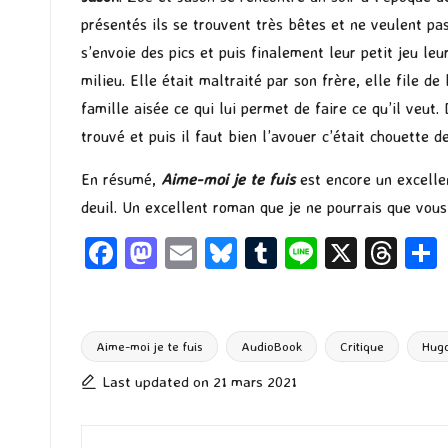
présentés ils se trouvent très bêtes et ne veulent pas
s’envoie des pics et puis finalement leur petit jeu le
milieu. Elle était maltraité par son frère, elle file de
famille aisée ce qui lui permet de faire ce qu’il veut. 
trouvé et puis il faut bien l’avouer c’était chouette 
En résumé,
Aime-moi je te fuis
est encore un excell
deuil. Un excellent roman que je ne pourrais que vous
Fa
M
E
Bl
T
Li
X
T
ce
as
m
u
u
n
hr
b
to
ai
es
m
e
ea
o
d
l
ky
bl
ds
Aime-moi je te fuis
AudioBook
Critique
Hug
Tags:
o
o
r
Last updated on 21 mars 2021
k
n