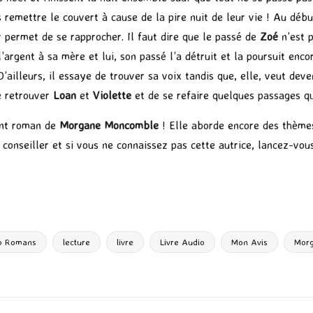
 remettre le couvert à cause de la pire nuit de leur vie ! Au débu
ur permet de se rapprocher. Il faut dire que le passé de
Zoé
n’est p
 l’argent à sa mère et lui, son passé l’a détruit et la poursuit enco
D’ailleurs, il essaye de trouver sa voix tandis que, elle, veut deve
de retrouver
Loan
et
Violette
et de se refaire quelques passages q
ent roman de
Morgane Moncomble
! Elle aborde encore des thème
 conseiller et si vous ne connaissez pas cette autrice, lancez-vo
P
ar
ta
g
o Romans
lecture
livre
Livre Audio
Mon Avis
Mor
er