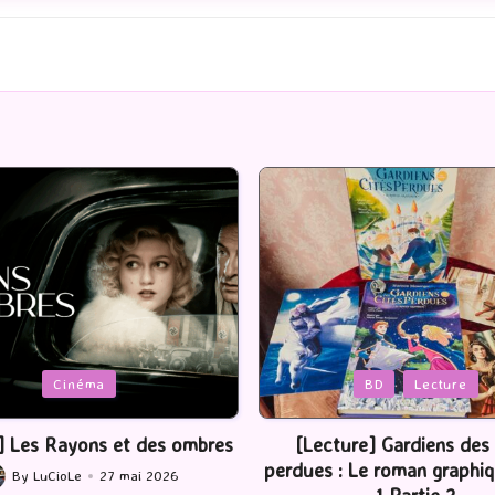
Posted
BD
Lecture
Serie Tv
USA
in
ture] Gardiens des cités
[Série TV] The Madison : J’
 : Le roman graphique Tome
By
LuCioLe
22 mai 2
Posted