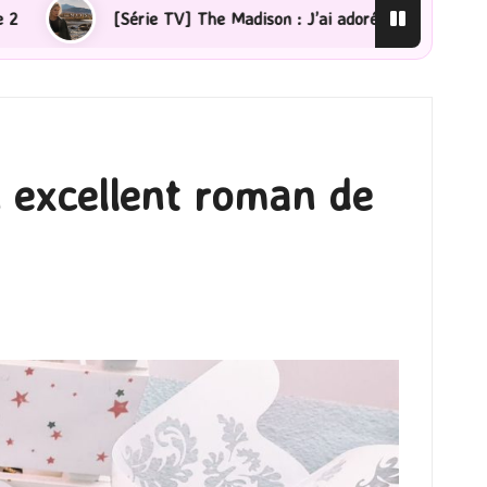
 The Madison : J’ai adoré !
[Lecture] La femme de mén
n excellent roman de