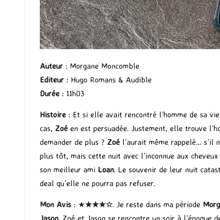
Auteur
: Morgane Moncomble
Editeur
: Hugo Romans & Audible
Durée
: 11h03
Histoire
: Et si elle avait rencontré l’homme de sa vi
cas,
Zoé
en est persuadée. Justement, elle trouve l’hom
demander de plus ?
Zoé
l’aurait même rappelé… s’il n’
plus tôt, mais cette nuit avec l’inconnue aux cheveux
son meilleur ami
Loan
. Le souvenir de leur nuit cata
deal qu’elle ne pourra pas refuser.
Mon Avis
: ★
★★
★
☆
. Je reste dans ma période
Morg
Jason
. Zoé et Jason se rencontre un soir à l’époque d