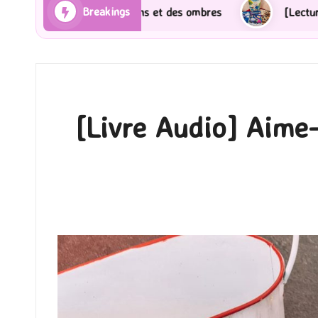
Breakings
ayons et des ombres
[Lecture] Gardiens des cités per
[Livre Audio] Aime-