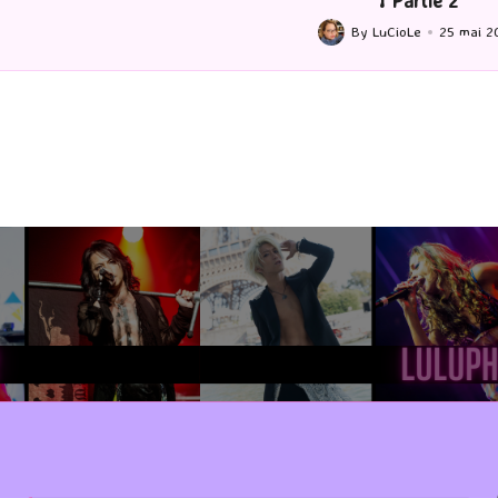
1 Partie 2
by
By
LuCioLe
25 mai 2026
ted