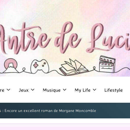
re
Jeux
Musique
My Life
Lifestyle
fuis : Encore un excellent roman de Morgane Moncomble