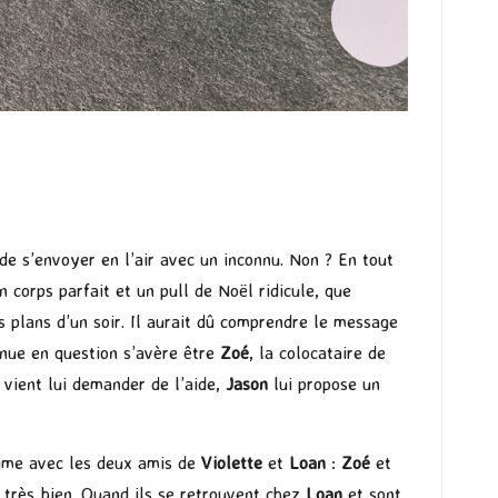
 de s’envoyer en l’air avec un inconnu. Non ? En tout
n corps parfait et un pull de Noël ridicule, que
s plans d’un soir. Il aurait dû comprendre le message
onnue en question s’avère être
Zoé
, la colocataire de
é
vient lui demander de l’aide,
Jason
lui propose un
’aime avec les deux amis de
Violette
et
Loan
:
Zoé
et
s très bien. Quand ils se retrouvent chez
Loan
et sont