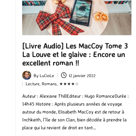
[Livre Audio] Les MacCoy Tome 3
La Louve et le glaive : Encore un
excellent roman !!
By
LuCioLe
12 janvier 2022
Posted
Lecture
,
Romans
,
★★★★☆
by
Posted
in
Auteur : Alexiane ThillEditeur : Hugo RomanceDurée :
14h45 Histoire : Après plusieurs années de voyage
autour du monde, Elisabeth MacCoy est de retour à
Inchkeith, l'île de son Clan, bien décidée à prendre la
place qui lui revient de droit en tant…