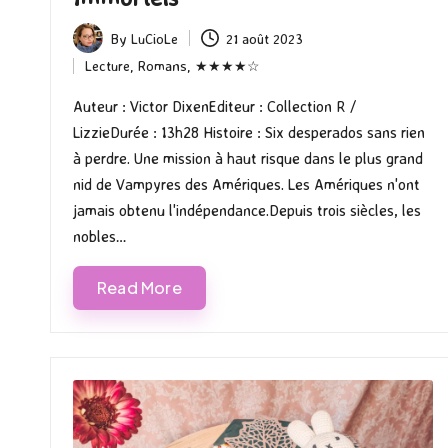
By
LuCioLe
21 août 2023
Posted
Lecture
,
Romans
,
★★★★☆
by
Posted
in
Auteur : Victor DixenEditeur : Collection R /
LizzieDurée : 13h28 Histoire : Six desperados sans rien
à perdre. Une mission à haut risque dans le plus grand
nid de Vampyres des Amériques. Les Amériques n'ont
jamais obtenu l'indépendance.Depuis trois siècles, les
nobles…
Read More