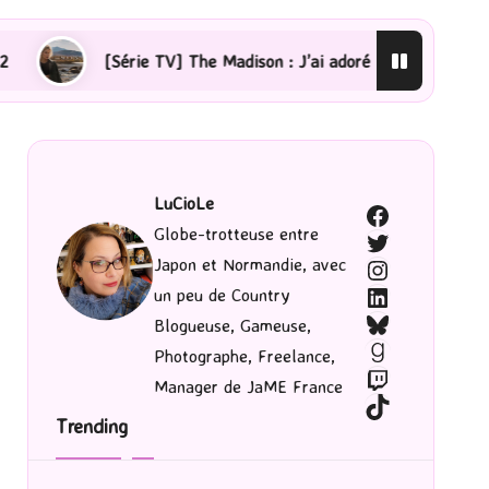
 Madison : J’ai adoré !
[Lecture] La femme de ménage 
LuCioLe
Facebook
Globe-trotteuse entre
Twitter
Japon et Normandie, avec
Instagram
LinkedIn
un peu de Country
Bluesky
Blogueuse, Gameuse,
Goodreads
Photographe, Freelance,
Twitch
Manager de JaME France
TikTok
Trending