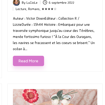
By
LuCioLe
6 septembre 2022
Posted
Lecture
,
Romans
,
★★★★☆
by
Posted
in
Auteur : Victor DixenEditeur : Collection R /
LizzieDurée : 15h44 Histoire : Embarquez pour une
traversée symphonique jusqu'au coeur des Ténèbres,
menée fortissimo furioso ! "À la Cour des Ouragans,
les navires se fracassent et les coeurs se brisent." Un
océan à…
Read More