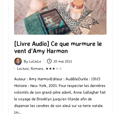
[Livre Audio] Ce que murmure le
vent d’Amy Harmon
By
LuCioLe
20 mai 2022
Posted
Lecture
,
Romans
,
★★★☆☆
by
Posted
in
Auteur : Amy HarmonEditeur : AudibleDurée : 13h15
Histoire : New York, 2001. Pour respecter les dernières
volontés de son grand-père adoré, Anne Gallagher fait
le voyage de Brooklyn jusqu'en Irlande afin de
disperser les cendres de son aïeul sur sa terre natale.
Un…