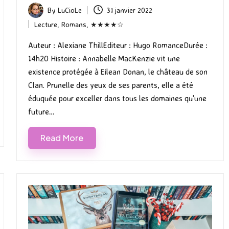
By
LuCioLe
31 janvier 2022
Posted
Lecture
,
Romans
,
★★★★☆
by
Posted
in
Auteur : Alexiane ThillEditeur : Hugo RomanceDurée :
14h20 Histoire : Annabelle MacKenzie vit une
existence protégée à Eilean Donan, le château de son
Clan. Prunelle des yeux de ses parents, elle a été
éduquée pour exceller dans tous les domaines qu'une
future…
Read More