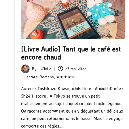
[Livre Audio] Tant que le café est
encore chaud
By
LuCioLe
23 mai 2022
Posted
Lecture
,
Romans
,
★★★★☆
by
Posted
in
Auteur : Toshikazu KawaguchiEditeur : AudiolibDurée :
5h24 Histoire : A Tokyo se trouve un petit
établissement au sujet duquel circulent mille légendes.
On raconte notamment qu'en y dégustant un délicieux
café, on peut retourner dans le passé. Mais ce voyage
comporte des règles…