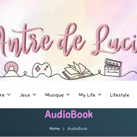
re
Jeux
Musique
My Life
Lifestyle
AudioBook
Home
AudioBook