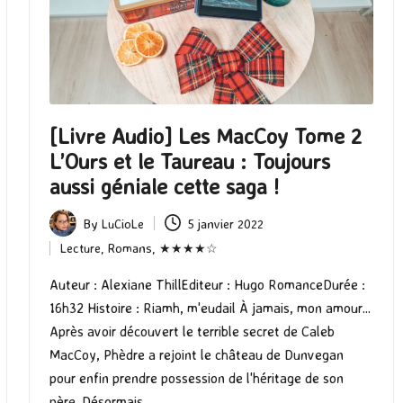
[Livre Audio] Les MacCoy Tome 2
L’Ours et le Taureau : Toujours
aussi géniale cette saga !
By
LuCioLe
5 janvier 2022
Posted
Lecture
,
Romans
,
★★★★☆
by
Posted
in
Auteur : Alexiane ThillEditeur : Hugo RomanceDurée :
16h32 Histoire : Riamh, m'eudail À jamais, mon amour...
Après avoir découvert le terrible secret de Caleb
MacCoy, Phèdre a rejoint le château de Dunvegan
pour enfin prendre possession de l'héritage de son
père. Désormais…