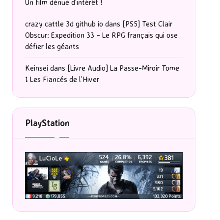
Un film dénué d’intérêt !
crazy cattle 3d github io
dans
[PS5] Test Clair
Obscur: Expedition 33 – Le RPG français qui ose
défier les géants
Keinsei
dans
[Livre Audio] La Passe-Miroir Tome
1 Les Fiancés de l’Hiver
PlayStation