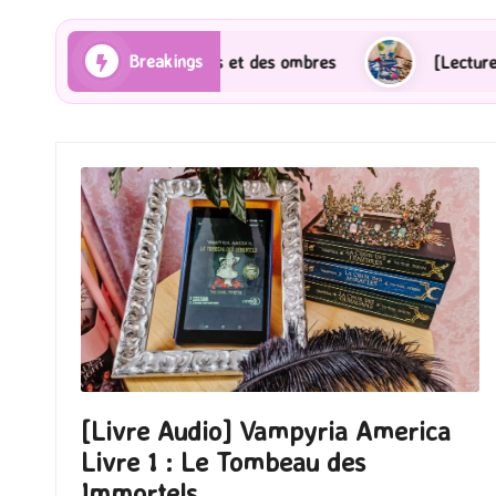
Breakings
s et des ombres
[Lecture] Gardiens des cités perdue
[Livre Audio] Vampyria America
Livre 1 : Le Tombeau des
Immortels