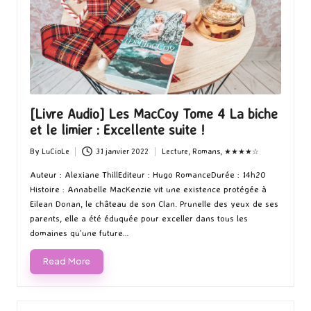
[Livre Audio] Les MacCoy Tome 4 La biche
et le limier : Excellente suite !
By
LuCioLe
31 janvier 2022
Lecture
,
Romans
,
★★★★☆
Posted
Posted
by
in
Auteur : Alexiane ThillEditeur : Hugo RomanceDurée : 14h20
Histoire : Annabelle MacKenzie vit une existence protégée à
Eilean Donan, le château de son Clan. Prunelle des yeux de ses
parents, elle a été éduquée pour exceller dans tous les
domaines qu'une future…
Read More