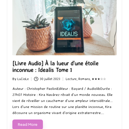
[Livre Audio] À la lueur d’une étoile
inconnue : Idealis Tome 1
By
LuCioLe
30 juillet 2021
Lecture
,
Romans
,
★★★☆☆
Posted
Posted
by
in
Auteur : Christopher PaoliniEditeur : Bayard / AudiolibDurée :
27h07 Histoire : Kira Navárez rêvait d'un monde nouveau. Elle
vient de réveiller un cauchemar d'une ampleur intersidérale...
Lors d'une mission de routine sur une planète inconnue, Kira
découvre un organisme vivant d'origine extraterrestre.…
Read More