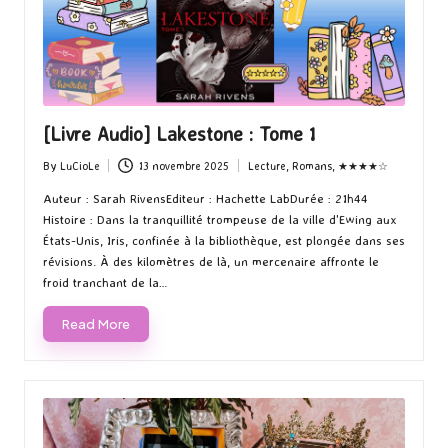
[Livre Audio] Lakestone : Tome 1
By
LuCioLe
13 novembre 2025
Lecture
,
Romans
,
★★★★☆
Posted
Posted
by
in
Auteur : Sarah RivensEditeur : Hachette LabDurée : 21h44
Histoire : Dans la tranquillité trompeuse de la ville d'Ewing aux
États-Unis, Iris, confinée à la bibliothèque, est plongée dans ses
révisions. À des kilomètres de là, un mercenaire affronte le
froid tranchant de la…
Read More