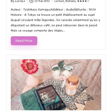
By
LuCioLe
23 mai 2022
Lecture
,
Romans
,
★★★★☆
Posted
Posted
by
in
Auteur : Toshikazu KawaguchiEditeur : AudiolibDurée : 5h24
Histoire : A Tokyo se trouve un petit établissement au sujet
duquel circulent mille légendes. On raconte notamment qu'en y
dégustant un délicieux café, on peut retourner dans le passé.
Mais ce voyage comporte des règles…
Read More