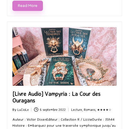
Read More
[Livre Audio] Vampyria : La Cour des
Ouragans
By
LuCioLe
6 septembre 2022
Lecture
,
Romans
,
★★★★☆
Posted
Posted
by
in
Auteur : Victor DixenEditeur : Collection R / LizzieDurée : 15h44
Histoire : Embarquez pour une traversée symphonique jusqu'au