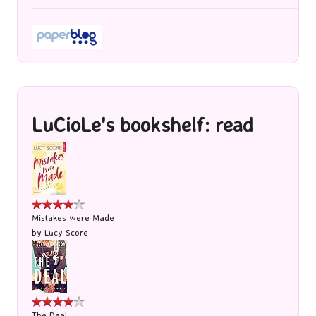
LuCioLe's bookshelf: read
Mistakes were Made
by
Lucy Score
The Deal