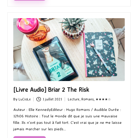
[Livre Audio] Briar 2 The Risk
By
LuCioLe
1 juillet 2021
Lecture
,
Romans
,
★★★★☆
Posted
Posted
by
in
Auteur : Elle KennedyEditeur : Hugo Romans / Audible Durée :
12h06 Histoire : Tout le monde dit que je suis une mauvaise
fille. Ils n'ont pas tout à fait tort. C'est vrai que je ne me laisse
jamais marcher sur les pieds…