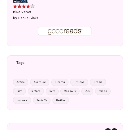
Blue Velvet
by
Dahlia Blake
Tags
Action
Aventure
Cinéma
Critique
Drame
Film
lecture
livre
Mon Avis
PS4
roman
romance
Serie Tv
thriller