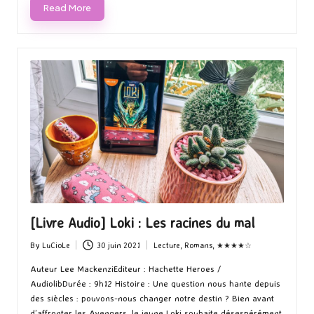
Read More
[Livre Audio] Loki : Les racines du mal
By
LuCioLe
30 juin 2021
Lecture
,
Romans
,
★★★★☆
Posted
Posted
by
in
Auteur Lee MackenziEditeur : Hachette Heroes /
AudiolibDurée : 9h12 Histoire : Une question nous hante depuis
des siècles : pouvons-nous changer notre destin ? Bien avant
d’affronter les Avengers, le jeune Loki souhaite désespérément