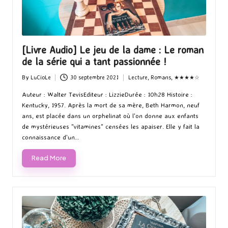
[Livre Audio] Le jeu de la dame : Le roman
de la série qui a tant passionnée !
By
LuCioLe
30 septembre 2021
Lecture
,
Romans
,
★★★★☆
Posted
Posted
by
in
Auteur : Walter TevisEditeur : LizzieDurée : 10h28 Histoire :
Kentucky, 1957. Après la mort de sa mère, Beth Harmon, neuf
ans, est placée dans un orphelinat où l'on donne aux enfants
de mystérieuses "vitamines" censées les apaiser. Elle y fait la
connaissance d'un…
Read More