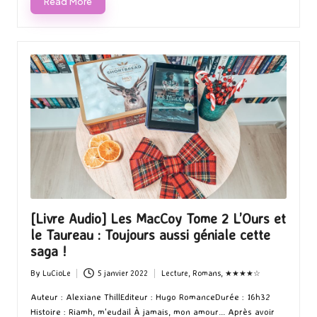
Read More
[Livre Audio] Les MacCoy Tome 2 L’Ours et
le Taureau : Toujours aussi géniale cette
saga !
By
LuCioLe
5 janvier 2022
Lecture
,
Romans
,
★★★★☆
Posted
Posted
by
in
Auteur : Alexiane ThillEditeur : Hugo RomanceDurée : 16h32
Histoire : Riamh, m'eudail À jamais, mon amour... Après avoir