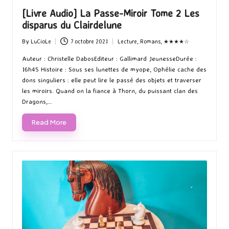
[Livre Audio] La Passe-Miroir Tome 2 Les
disparus du Clairdelune
By
LuCioLe
7 octobre 2021
Lecture
,
Romans
,
★★★★☆
Posted
Posted
by
in
Auteur : Christelle DabosEditeur : Gallimard JeunesseDurée :
16h45 Histoire : Sous ses lunettes de myope, Ophélie cache des
dons singuliers : elle peut lire le passé des objets et traverser
les miroirs. Quand on la fiance à Thorn, du puissant clan des
Dragons,…
Read More