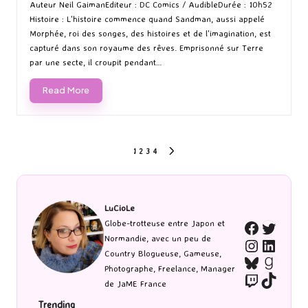
by
in
Auteur Neil GaimanEditeur : DC Comics / AudibleDurée : 10h52
Histoire : L'histoire commence quand Sandman, aussi appelé
Morphée, roi des songes, des histoires et de l'imagination, est
capturé dans son royaume des rêves. Emprisonné sur Terre
par une secte, il croupit pendant…
Read More
Pagination
1
2
3
4
NEXT
PAGE
des
publications
LuCioLe
Twitte
Globe-trotteuse entre Japon et
Faceboo
Normandie, avec un peu de
Instagra
Linked
Country Blogueuse, Gameuse,
Bluesky
Goodr
Photographe, Freelance, Manager
Twitch
TikTo
de JaME France
Trending