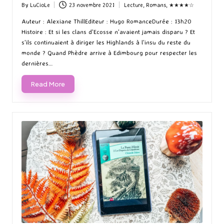
By
LuCioLe
23 novembre 2021
Lecture
,
Romans
,
★★★★☆
Posted
Posted
by
in
Auteur : Alexiane ThillEditeur : Hugo RomanceDurée : 13h20
Histoire : Et si les clans d'Ecosse n'avaient jamais disparu ? Et
s'ils continuaient à diriger les Highlands à l'insu du reste du
monde ? Quand Phèdre arrive à Edimbourg pour respecter les
dernières…
Read More