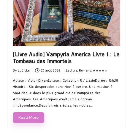
[Livre Audio] Vampyria America Livre 1 : Le
Tombeau des Immortels
By
LuCioLe
21 août 2023
Lecture
,
Romans
,
★★★★☆
Posted
Posted
by
in
Auteur : Victor DixenEditeur : Collection R / LizzieDurée : 13h28
Histoire : Six desperados sans rien à perdre. Une mission à
haut risque dans le plus grand nid de Vampyres des
Amériques. Les Amériques n'ont jamais obtenu
l'indépendance.Depuis trois siècles, les nobles…
Read More