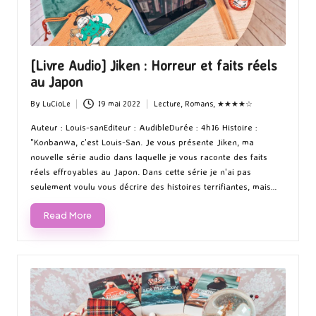
[Livre Audio] Jiken : Horreur et faits réels
au Japon
By
LuCioLe
19 mai 2022
Lecture
,
Romans
,
★★★★☆
Posted
Posted
by
in
Auteur : Louis-sanEditeur : AudibleDurée : 4h16 Histoire :
"Konbanwa, c'est Louis-San. Je vous présente Jiken, ma
nouvelle série audio dans laquelle je vous raconte des faits
réels effroyables au Japon. Dans cette série je n'ai pas
seulement voulu vous décrire des histoires terrifiantes, mais…
Read More