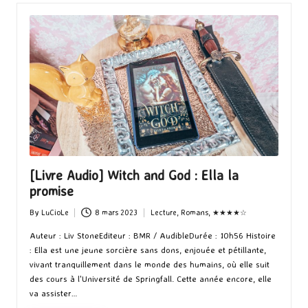
[Livre Audio] Witch and God : Ella la
promise
By
LuCioLe
8 mars 2023
Lecture
,
Romans
,
★★★★☆
Posted
Posted
by
in
Auteur : Liv StoneEditeur : BMR / AudibleDurée : 10h56 Histoire
: Ella est une jeune sorcière sans dons, enjouée et pétillante,
vivant tranquillement dans le monde des humains, où elle suit
des cours à l'Université de Springfall. Cette année encore, elle
va assister…