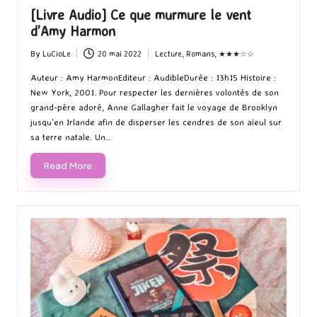
[Livre Audio] Ce que murmure le vent
d’Amy Harmon
By
LuCioLe
20 mai 2022
Lecture
,
Romans
,
★★★☆☆
Posted
Posted
by
in
Auteur : Amy HarmonEditeur : AudibleDurée : 13h15 Histoire :
New York, 2001. Pour respecter les dernières volontés de son
grand-père adoré, Anne Gallagher fait le voyage de Brooklyn
jusqu'en Irlande afin de disperser les cendres de son aïeul sur
sa terre natale. Un…
Read More