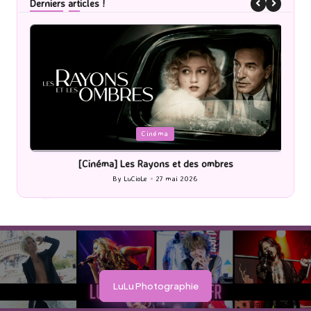
Derniers articles !
Posted
P
Cinéma
in
i
[Cinéma] Les Rayons et des ombres
[Le
By
LuCioLe
27 mai 2026
Posted
by
LuLu Photographie