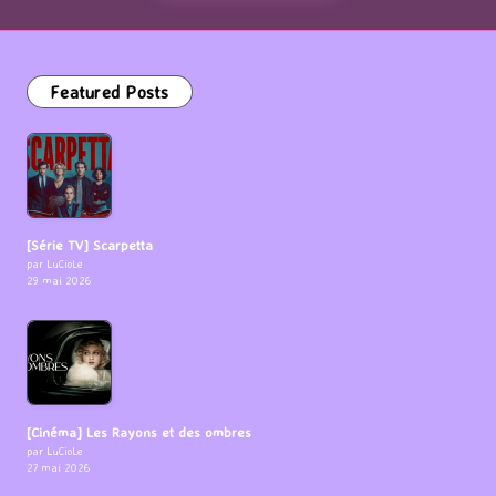
Featured Posts
[Série TV] Scarpetta
par LuCioLe
29 mai 2026
[Cinéma] Les Rayons et des ombres
par LuCioLe
27 mai 2026