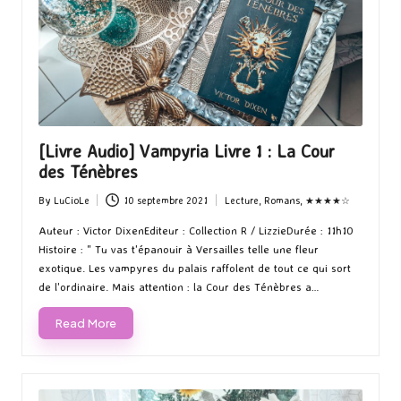
[Livre Audio] Vampyria Livre 1 : La Cour
des Ténèbres
By
LuCioLe
10 septembre 2021
Lecture
,
Romans
,
★★★★☆
Posted
Posted
by
in
Auteur : Victor DixenEditeur : Collection R / LizzieDurée : 11h10
Histoire : " Tu vas t'épanouir à Versailles telle une fleur
exotique. Les vampyres du palais raffolent de tout ce qui sort
de l'ordinaire. Mais attention : la Cour des Ténèbres a…
Read More