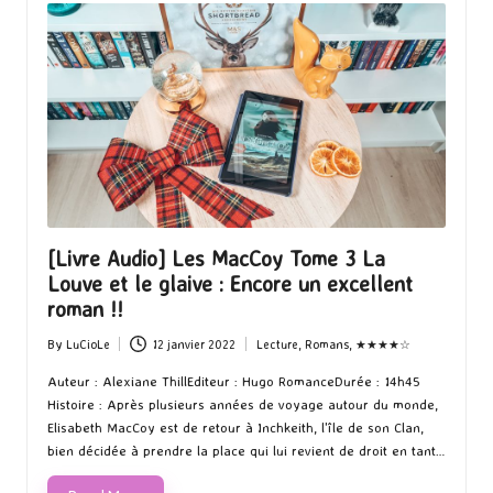
[Livre Audio] Les MacCoy Tome 3 La
Louve et le glaive : Encore un excellent
roman !!
By
LuCioLe
12 janvier 2022
Lecture
,
Romans
,
★★★★☆
Posted
Posted
by
in
Auteur : Alexiane ThillEditeur : Hugo RomanceDurée : 14h45
Histoire : Après plusieurs années de voyage autour du monde,
Elisabeth MacCoy est de retour à Inchkeith, l'île de son Clan,
bien décidée à prendre la place qui lui revient de droit en tant…