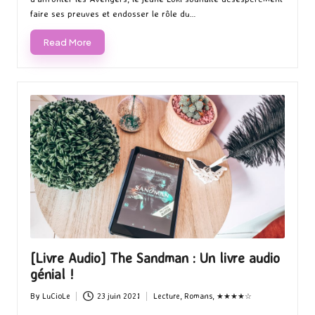
faire ses preuves et endosser le rôle du…
Read More
[Livre Audio] The Sandman : Un livre audio
génial !
By
LuCioLe
23 juin 2021
Lecture
,
Romans
,
★★★★☆
Posted
Posted