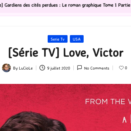
raphique Tome 1 Partie 2
[Série TV] The Madison : J’a
Posted
Serie Tv
USA
in
[Série TV] Love, Victor
0
By
LuCioLe
9 juillet 2020
No Comments
Posted
by