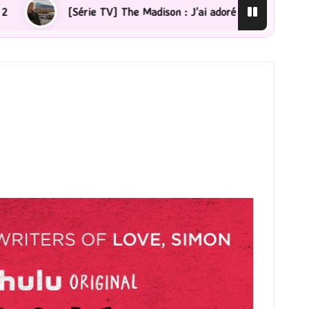
i adoré !
[Lecture] La femme de ménage : J’ai sauté l