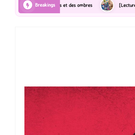
Breakings
es
[Lecture] Gardiens des cités perdues : Le roman g