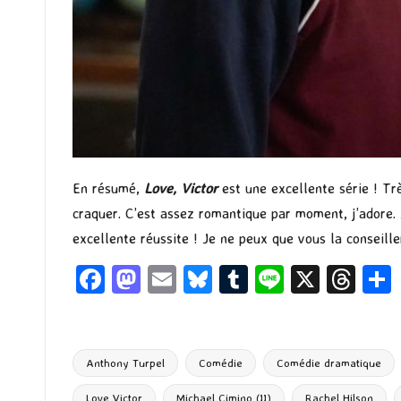
En résumé,
Love, Victor
est une excellente série ! Trè
craquer. C’est assez romantique par moment, j’adore. J
excellente réussite ! Je ne peux que vous la conseille
Fa
M
E
Bl
T
Li
X
T
ce
as
m
u
u
n
hr
b
to
ai
es
m
e
ea
o
d
l
ky
bl
ds
Anthony Turpel
Comédie
Comédie dramatique
o
o
r
Love Victor
Michael Cimino (II)
Rachel Hilson