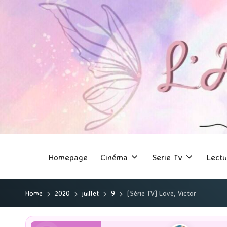
Homepage
Cinéma
Serie Tv
Lectu
Home
2020
juillet
9
[Série TV] Love, Victor