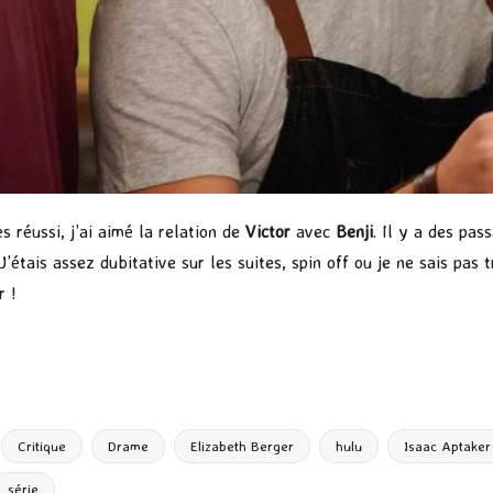
s réussi, j’ai aimé la relation de
Victor
avec
Benji
. Il y a des pas
’étais assez dubitative sur les suites, spin off ou je ne sais pas
r !
P
ar
ta
g
Critique
Drame
Elizabeth Berger
hulu
Isaac Aptaker
er
série