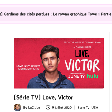
tés perdues : Le roman graphique Tome 1 Partie 2
[Sér
[Série TV] Love, Victor
By
LuCioLe
9 juillet 2020
Serie Tv
,
USA
Posted
Posted