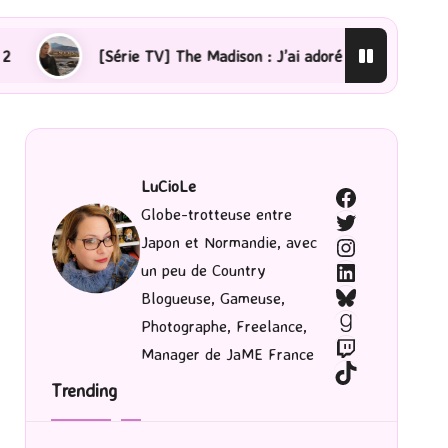
ie TV] The Madison : J’ai adoré !
[Lecture] La femme 
LuCioLe
Facebook
Globe-trotteuse entre
Twitter
Japon et Normandie, avec
Instagram
LinkedIn
un peu de Country
Bluesky
Blogueuse, Gameuse,
Goodreads
Photographe, Freelance,
Twitch
Manager de JaME France
TikTok
Trending