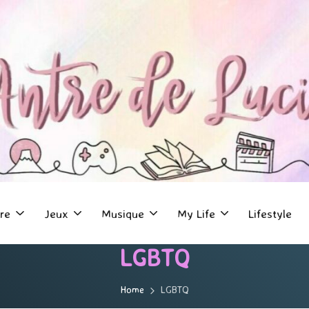
re
Jeux
Musique
My Life
Lifestyle
LGBTQ
Home
LGBTQ