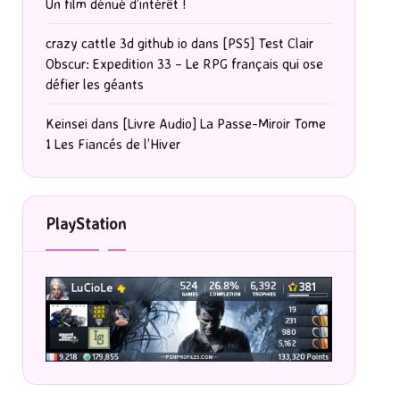
Un film dénué d’intérêt !
crazy cattle 3d github io
dans
[PS5] Test Clair
Obscur: Expedition 33 – Le RPG français qui ose
défier les géants
Keinsei
dans
[Livre Audio] La Passe-Miroir Tome
1 Les Fiancés de l’Hiver
PlayStation