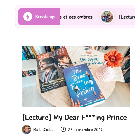
Breakings
Les Rayons et des ombres
[Lecture] Gardiens des ci
[Lecture] My Dear F***ing Prince
By
LuCioLe
27 septembre 2021
Posted