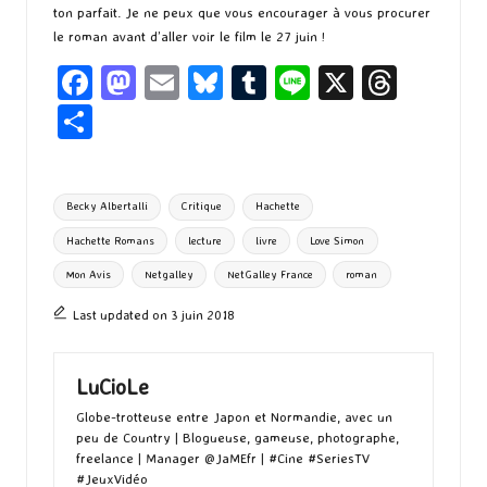
ton parfait. Je ne peux que vous encourager à vous procurer
le roman avant d’aller voir le film le 27 juin !
Fa
M
E
Bl
T
Li
X
T
ce
as
m
u
u
n
hr
P
b
to
ai
es
m
e
ea
ar
o
d
l
ky
bl
ds
ta
Tags:
Becky Albertalli
Critique
Hachette
o
o
r
g
Hachette Romans
lecture
livre
Love Simon
k
n
er
Mon Avis
Netgalley
NetGalley France
roman
Last updated on 3 juin 2018
LuCioLe
Globe-trotteuse entre Japon et Normandie, avec un
peu de Country | Blogueuse, gameuse, photographe,
freelance | Manager @JaMEfr | #Cine #SeriesTV
#JeuxVidéo