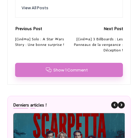
View All Posts
Post
Previous Post
Next Post
navigation
[Cinéma] Solo : A Star Wars
[Cinéma] 3 Billboards : Les
Story : Une bonne surprise !
Panneaux de la vengeance :
Déception !
Show 1 Comment
Derniers articles !