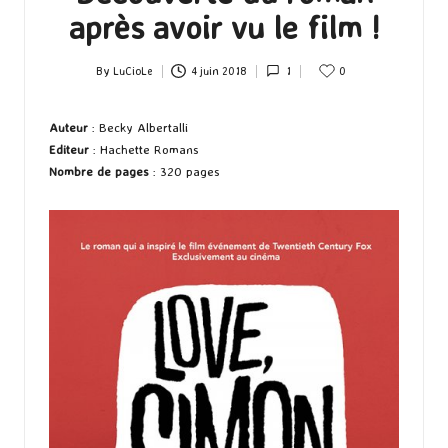
après avoir vu le film !
By
LuCioLe
4 juin 2018
1
0
Posted
by
Auteur
: Becky Albertalli
Editeur
: Hachette Romans
Nombre de pages
: 320 pages