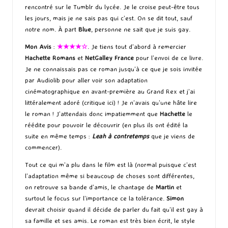
rencontré sur le Tumblr du lycée. Je le croise peut-être tous
les jours, mais je ne sais pas qui c’est. On se dit tout, sauf
notre nom. À part
Blue
, personne ne sait que je suis gay.
Mon Avis
:
★★★★☆
. Je tiens tout d’abord à remercier
Hachette Romans
et
NetGalley France
pour l’envoi de ce livre.
Je ne connaissais pas ce roman jusqu’à ce que je sois invitée
par Audiolib pour aller voir son adaptation
cinématographique en avant-première au Grand Rex et j’ai
littéralement adoré (critique
ici
) ! Je n’avais qu’une hâte lire
le roman ! J’attendais donc impatiemment que
Hachette
le
réédite pour pouvoir le découvrir (en plus ils ont édité la
suite en même temps :
Leah à contretemps
que je viens de
commencer).
Tout ce qui m’a plu dans le film est là (normal puisque c’est
l’adaptation même si beaucoup de choses sont différentes,
on retrouve sa bande d’amis, le chantage de
Martin
et
surtout le focus sur l’importance ce la tolérance.
Simon
devrait choisir quand il décide de parler du fait qu’il est gay à
sa famille et ses amis. Le roman est très bien écrit, le style