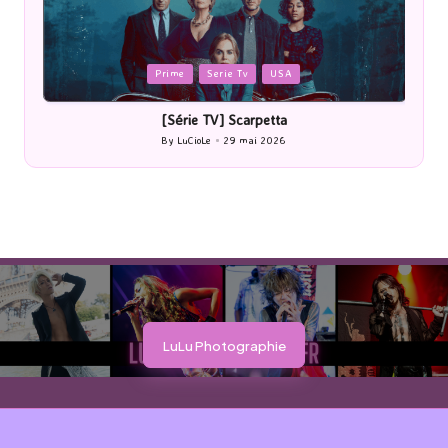
Posted
P
Prime
Serie Tv
USA
in
i
[Série TV] Scarpetta
By
LuCioLe
29 mai 2026
Posted
by
LuLu Photographie