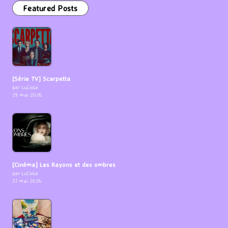
Featured Posts
[Série TV] Scarpetta
par LuCioLe
29 mai 2026
[Cinéma] Les Rayons et des ombres
par LuCioLe
27 mai 2026