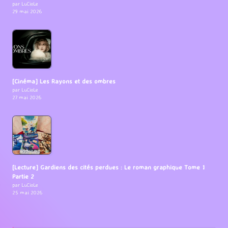
par LuCioLe
29 mai 2026
[Cinéma] Les Rayons et des ombres
par LuCioLe
27 mai 2026
[Lecture] Gardiens des cités perdues : Le roman graphique Tome 1
Partie 2
par LuCioLe
25 mai 2026