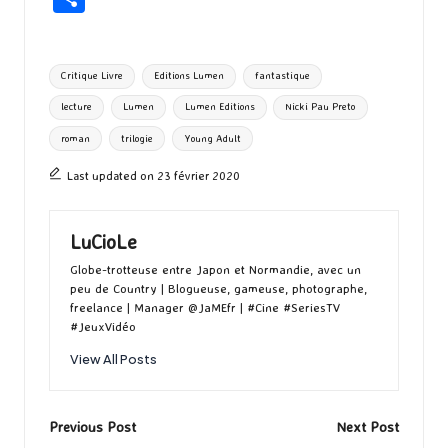
b
to
ai
es
m
e
ea
ar
o
d
l
ky
bl
ds
ta
Tags:
Critique Livre
Editions Lumen
fantastique
o
o
r
g
lecture
Lumen
Lumen Editions
Nicki Pau Preto
k
n
er
roman
trilogie
Young Adult
Last updated on 23 février 2020
LuCioLe
Globe-trotteuse entre Japon et Normandie, avec un
peu de Country | Blogueuse, gameuse, photographe,
freelance | Manager @JaMEfr | #Cine #SeriesTV
#JeuxVidéo
View All Posts
Post
Previous Post
Next Post