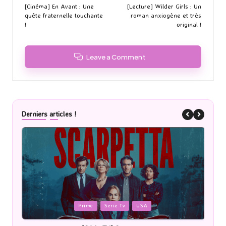
navigation
[Cinéma] En Avant : Une
[Lecture] Wilder Girls : Un
quête fraternelle touchante
roman anxiogène et très
!
original !
Leave a Comment
Derniers articles !
Posted
rie Tv
USA
Cinéma
in