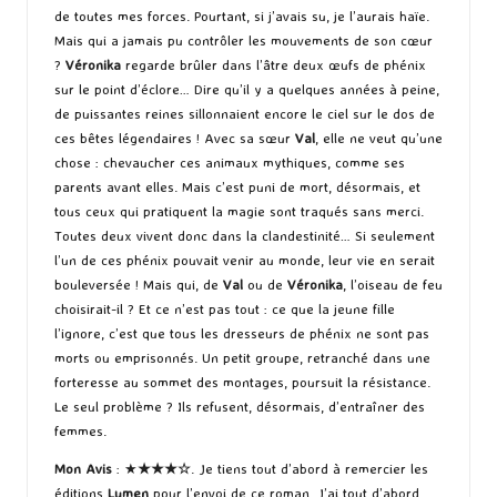
de toutes mes forces. Pourtant, si j’avais su, je l’aurais haïe.
Mais qui a jamais pu contrôler les mouvements de son cœur
?
Véronika
regarde brûler dans l’âtre deux œufs de phénix
sur le point d’éclore… Dire qu’il y a quelques années à peine,
de puissantes reines sillonnaient encore le ciel sur le dos de
ces bêtes légendaires ! Avec sa sœur
Val
, elle ne veut qu’une
chose : chevaucher ces animaux mythiques, comme ses
parents avant elles. Mais c’est puni de mort, désormais, et
tous ceux qui pratiquent la magie sont traqués sans merci.
Toutes deux vivent donc dans la clandestinité… Si seulement
l’un de ces phénix pouvait venir au monde, leur vie en serait
bouleversée ! Mais qui, de
Val
ou de
Véronika
, l’oiseau de feu
choisirait-il ? Et ce n’est pas tout : ce que la jeune fille
l’ignore, c’est que tous les dresseurs de phénix ne sont pas
morts ou emprisonnés. Un petit groupe, retranché dans une
forteresse au sommet des montages, poursuit la résistance.
Le seul problème ? Ils refusent, désormais, d’entraîner des
femmes.
Mon Avis
: ★
★★★☆
. Je tiens tout d’abord à remercier les
éditions
Lumen
pour l’envoi de ce roman. J’ai tout d’abord