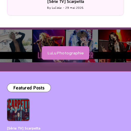
] Scarpetta
[Cinéma] Les Rayons et de
29 mai 2026
By
LuCioLe
27 mai 2026
Posted
by
LuLu Photographie
Featured Posts
[Série TV] Scarpetta