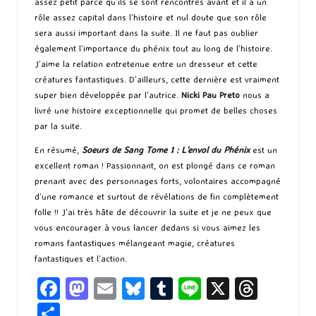
assez petit parce qu’ils se sont rencontrés avant et il a un
rôle assez capital dans l’histoire et nul doute que son rôle
sera aussi important dans la suite. Il ne faut pas oublier
également l’importance du phénix tout au long de l’histoire.
J’aime la relation entretenue entre un dresseur et cette
créatures fantastiques. D’ailleurs, cette dernière est vraiment
super bien développée par l’autrice.
Nicki Pau Preto
nous a
livré une histoire exceptionnelle qui promet de belles choses
par la suite.
En résumé,
Soeurs de Sang Tome 1 : L’envol du Phénix
est un
excellent roman ! Passionnant, on est plongé dans ce roman
prenant avec des personnages forts, volontaires accompagné
d’une romance et surtout de révélations de fin complètement
folle !! J’ai très hâte de découvrir la suite et je ne peux que
vous encourager à vous lancer dedans si vous aimez les
romans fantastiques mélangeant magie, créatures
fantastiques et l’action.
Fa
M
E
Bl
T
Li
X
T
ce
as
m
u
u
n
hr
P