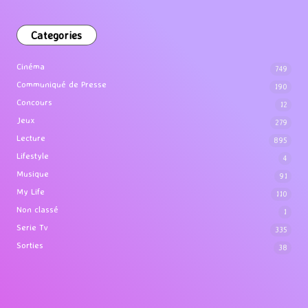
Categories
Cinéma
749
Communiqué de Presse
190
Concours
12
Jeux
279
Lecture
895
Lifestyle
4
Musique
91
My Life
110
Non classé
1
Serie Tv
335
Sorties
38