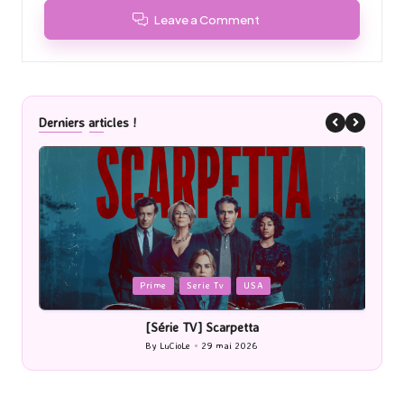
Leave a Comment
Derniers articles !
Posted
P
Prime
Serie Tv
USA
in
i
[Série TV] Scarpetta
By
LuCioLe
29 mai 2026
Posted
by