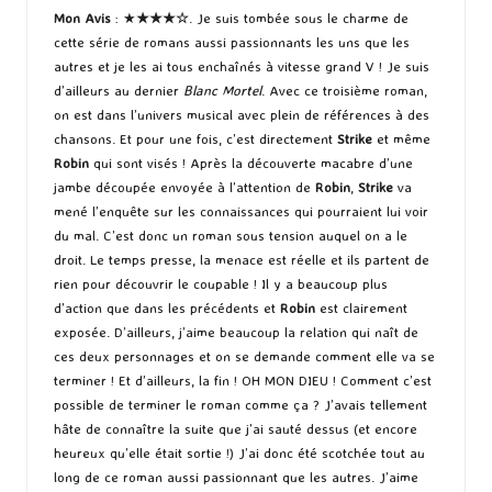
Mon Avis
: ★
★★★☆
. Je suis tombée sous le charme de
cette série de romans aussi passionnants les uns que les
autres et je les ai tous enchaînés à vitesse grand V ! Je suis
d’ailleurs au dernier
Blanc Mortel
. Avec ce troisième roman,
on est dans l’univers musical avec plein de références à des
chansons. Et pour une fois, c’est directement
Strike
et même
Robin
qui sont visés ! Après la découverte macabre d’une
jambe découpée envoyée à l’attention de
Robin
,
Strike
va
mené l’enquête sur les connaissances qui pourraient lui voir
du mal. C’est donc un roman sous tension auquel on a le
droit. Le temps presse, la menace est réelle et ils partent de
rien pour découvrir le coupable ! Il y a beaucoup plus
d’action que dans les précédents et
Robin
est clairement
exposée. D’ailleurs, j’aime beaucoup la relation qui naît de
ces deux personnages et on se demande comment elle va se
terminer ! Et d’ailleurs, la fin ! OH MON DIEU ! Comment c’est
possible de terminer le roman comme ça ? J’avais tellement
hâte de connaître la suite que j’ai sauté dessus (et encore
heureux qu’elle était sortie !) J’ai donc été scotchée tout au
long de ce roman aussi passionnant que les autres. J’aime