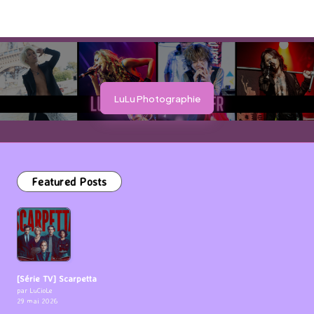
LuLu Photographie
Featured Posts
[Série TV] Scarpetta
par LuCioLe
29 mai 2026