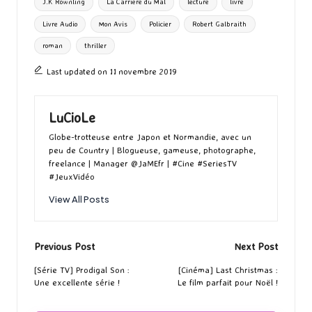
J.K Rownling
La Carrière du Mal
lecture
livre
k
n
er
Livre Audio
Mon Avis
Policier
Robert Galbraith
roman
thriller
Last updated on 11 novembre 2019
LuCioLe
Globe-trotteuse entre Japon et Normandie, avec un
peu de Country | Blogueuse, gameuse, photographe,
freelance | Manager @JaMEfr | #Cine #SeriesTV
#JeuxVidéo
View All Posts
Post
Previous Post
Next Post
navigation
[Série TV] Prodigal Son :
[Cinéma] Last Christmas :
Une excellente série !
Le film parfait pour Noël !