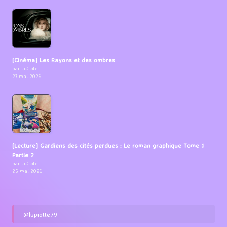
[Cinéma] Les Rayons et des ombres
par LuCioLe
27 mai 2026
[Lecture] Gardiens des cités perdues : Le roman graphique Tome 1
Partie 2
par LuCioLe
25 mai 2026
@lupiotte79