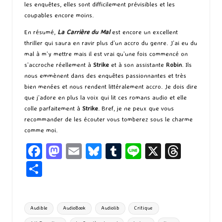
les enquêtes, elles sont difficilement prévisibles et les
coupables encore moins.
En résumé,
La Carrière du Mal
est encore un excellent
thriller qui saura en ravir plus d’un accro du genre. J’ai eu du
mal à m’y mettre mais il est vrai qu’une fois commencé on
s’accroche réellement à
Strike
et à son assistante
Robin
. Ils
nous emmènent dans des enquêtes passionnantes et très
bien menées et nous rendent littéralement accro. Je dois dire
que j’adore en plus la voix qui lit ces romans audio et elle
colle parfaitement à
Strike
. Bref, je ne peux que vous
recommander de les écouter vous tomberez sous le charme
comme moi.
Fa
M
E
Bl
T
Li
X
T
ce
as
m
u
u
n
hr
P
b
to
ai
es
m
e
ea
ar
o
d
l
ky
bl
ds
ta
Tags:
Audible
AudioBook
Audiolib
Critique
o
o
r
g