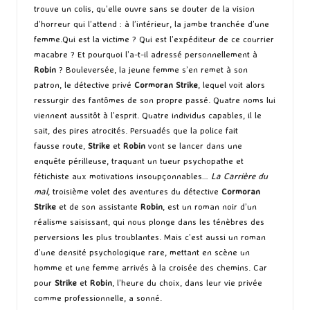
trouve un colis, qu’elle ouvre sans se douter de la vision
d’horreur qui l’attend : à l’intérieur, la jambe tranchée d’une
femme.Qui est la victime ? Qui est l’expéditeur de ce courrier
macabre ? Et pourquoi l’a-t-il adressé personnellement à
Robin
? Bouleversée, la jeune femme s’en remet à son
patron, le détective privé
Cormoran Strike
, lequel voit alors
ressurgir des fantômes de son propre passé. Quatre noms lui
viennent aussitôt à l’esprit. Quatre individus capables, il le
sait, des pires atrocités. Persuadés que la police fait
fausse route,
Strike
et
Robin
vont se lancer dans une
enquête périlleuse, traquant un tueur psychopathe et
fétichiste aux motivations insoupçonnables…
La Carrière du
mal
, troisième volet des aventures du détective
Cormoran
Strike
et de son assistante
Robin
, est un roman noir d’un
réalisme saisissant, qui nous plonge dans les ténèbres des
perversions les plus troublantes. Mais c’est aussi un roman
d’une densité psychologique rare, mettant en scène un
homme et une femme arrivés à la croisée des chemins. Car
pour
Strike
et
Robin
, l’heure du choix, dans leur vie privée
comme professionnelle, a sonné.