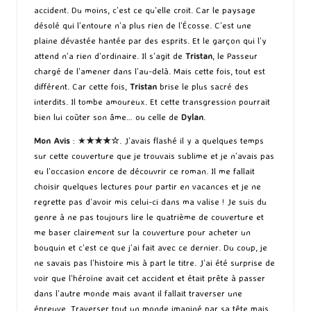
accident. Du moins, c’est ce qu’elle croit. Car le paysage
désolé qui l’entoure n’a plus rien de l’Écosse. C’est une
plaine dévastée hantée par des esprits. Et le garçon qui l’y
attend n’a rien d’ordinaire. Il s’agit de
Tristan
, le Passeur
chargé de l’amener dans l’au-delà. Mais cette fois, tout est
différent. Car cette fois,
Tristan
brise le plus sacré des
interdits. Il tombe amoureux. Et cette transgression pourrait
bien lui coûter son âme… ou celle de
Dylan
.
Mon Avis
: ★
★★★☆
. J’avais flashé il y a quelques temps
sur cette couverture que je trouvais sublime et je n’avais pas
eu l’occasion encore de découvrir ce roman. Il me fallait
choisir quelques lectures pour partir en vacances et je ne
regrette pas d’avoir mis celui-ci dans ma valise ! Je suis du
genre à ne pas toujours lire le quatrième de couverture et
me baser clairement sur la couverture pour acheter un
bouquin et c’est ce que j’ai fait avec ce dernier. Du coup, je
ne savais pas l’histoire mis à part le titre. J’ai été surprise de
voir que l’héroïne avait cet accident et était prête à passer
dans l’autre monde mais avant il fallait traverser une
épreuve. Traverser tout un monde imaginé par sa tête mais