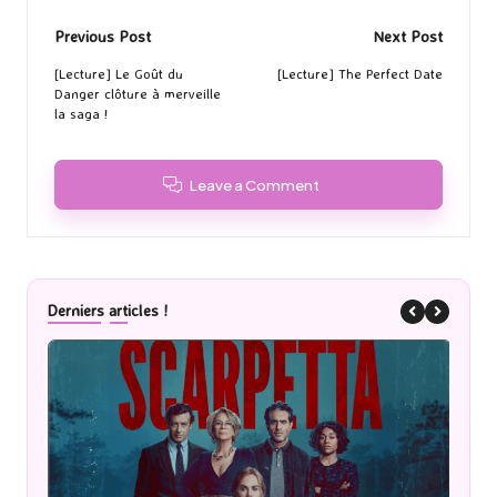
Post
Previous Post
Next Post
navigation
[Lecture] Le Goût du
[Lecture] The Perfect Date
Danger clôture à merveille
la saga !
Leave a Comment
Derniers articles !