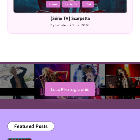
Posted
P
Prime
Serie Tv
USA
in
i
[Série TV] Scarpetta
By
LuCioLe
29 mai 2026
Posted
by
LuLu Photographie
Featured Posts