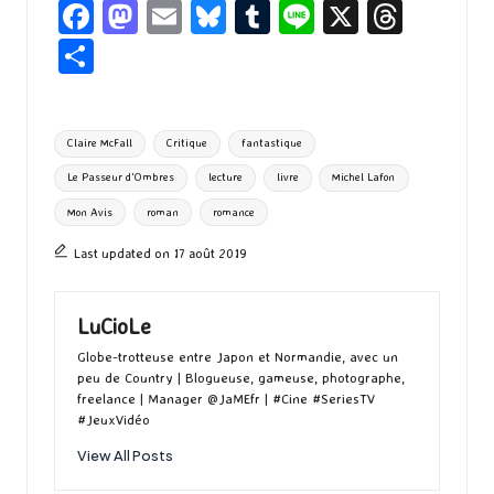
Fa
M
E
Bl
T
Li
X
T
ce
as
m
u
u
n
hr
P
b
to
ai
es
m
e
ea
ar
o
d
l
ky
bl
ds
ta
Tags:
Claire McFall
Critique
fantastique
o
o
r
g
Le Passeur d'Ombres
lecture
livre
Michel Lafon
k
n
er
Mon Avis
roman
romance
Last updated on 17 août 2019
LuCioLe
Globe-trotteuse entre Japon et Normandie, avec un
peu de Country | Blogueuse, gameuse, photographe,
freelance | Manager @JaMEfr | #Cine #SeriesTV
#JeuxVidéo
View All Posts