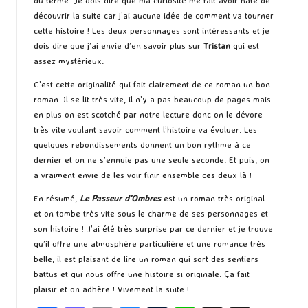
du terme. Je dois dire que ma curiosité me fait avoir hâte de
découvrir la suite car j’ai aucune idée de comment va tourner
cette histoire ! Les deux personnages sont intéressants et je
dois dire que j’ai envie d’en savoir plus sur
Tristan
qui est
assez mystérieux.
C’est cette originalité qui fait clairement de ce roman un bon
roman. Il se lit très vite, il n’y a pas beaucoup de pages mais
en plus on est scotché par notre lecture donc on le dévore
très vite voulant savoir comment l’histoire va évoluer. Les
quelques rebondissements donnent un bon rythme à ce
dernier et on ne s’ennuie pas une seule seconde. Et puis, on
a vraiment envie de les voir finir ensemble ces deux là !
En résumé,
Le Passeur d’Ombres
est un roman très original
et on tombe très vite sous le charme de ses personnages et
son histoire ! J’ai été très surprise par ce dernier et je trouve
qu’il offre une atmosphère particulière et une romance très
belle, il est plaisant de lire un roman qui sort des sentiers
battus et qui nous offre une histoire si originale. Ça fait
plaisir et on adhère ! Vivement la suite !