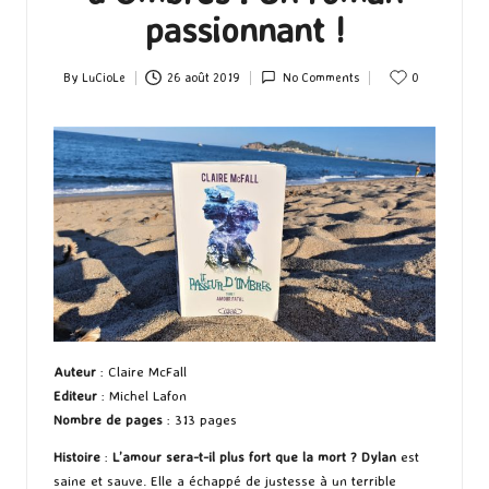
passionnant !
By
LuCioLe
26 août 2019
No Comments
0
Posted
by
Auteur
: Claire McFall
Editeur
: Michel Lafon
Nombre de pages
: 313 pages
Histoire
:
L’amour sera-t-il plus fort que la mort ?
Dylan
est
saine et sauve. Elle a échappé de justesse à un terrible