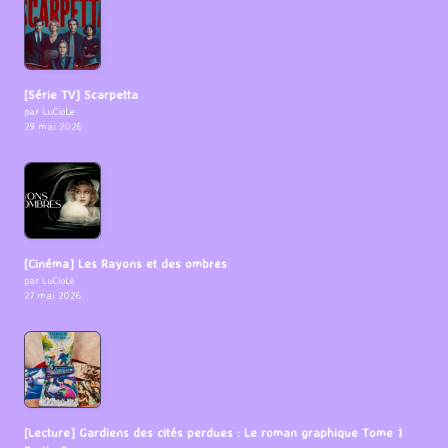
[Série TV] Scarpetta
par LuCioLe
29 mai 2026
[Cinéma] Les Rayons et des ombres
par LuCioLe
27 mai 2026
[Lecture] Gardiens des cités perdues : Le roman graphique Tome 1