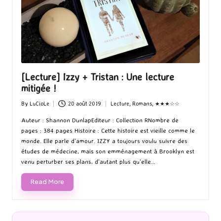
[Lecture] Izzy + Tristan : Une lecture
mitigée !
By
LuCioLe
20 août 2019
Lecture
,
Romans
,
★★★☆☆
Posted
Posted
by
in
Auteur : Shannon DunlapEditeur : Collection RNombre de
pages : 384 pages Histoire : Cette histoire est vieille comme le
monde. Elle parle d'amour. IZZY a toujours voulu suivre des
études de médecine‚ mais son emménagement à Brooklyn est
venu perturber ses plans‚ d'autant plus qu'elle…
Read More