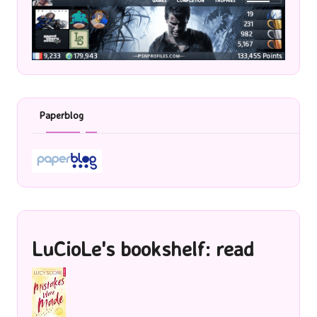
Paperblog
LuCioLe's bookshelf: read