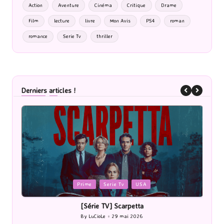
Action
Aventure
Cinéma
Critique
Drame
Film
lecture
livre
Mon Avis
PS4
roman
romance
Serie Tv
thriller
Derniers articles !
Posted
Cinéma
in
[Cinéma] Les Rayons et des ombres
By
LuCioLe
27 mai 2026
Posted