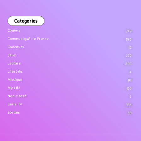
Categories
Cinéma
749
Communiqué de Presse
190
Concours
12
Jeux
279
Lecture
895
Lifestyle
4
Musique
91
My Life
110
Non classé
1
Serie Tv
335
Sorties
38