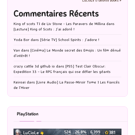
LuCioLe's favorite books »
Commentaires Récents
King of scots T1 de Liv Stone - Les Paravers de Millina
dans
[Lecture] King of Scots : J’ai adoré !
Yoda Bor
dans
[Série TV] School Spirits : J’adore !
Van
dans
[Cinéma] Le Monde secret des Emojis : Un film dénué
d’intérêt !
crazy cattle 3d github io
dans
[PS5] Test Clair Obscur:
Expedition 33 – Le RPG français qui ose défier les géants
Keinsei
dans
[Livre Audio] La Passe-Miroir Tome 1 Les Fiancés
de l’Hiver
PlayStation