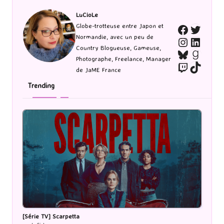
LuCioLe
Twitte
Globe-trotteuse entre Japon et
Faceboo
Normandie, avec un peu de
Instagra
Linked
Country Blogueuse, Gameuse,
Bluesky
Goodr
Photographe, Freelance, Manager
Twitch
TikTo
de JaME France
Trending
[Série TV] Scarpetta