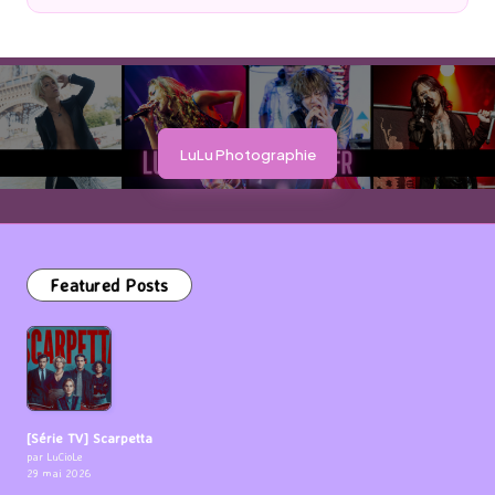
by
LuLu Photographie
Featured Posts
[Série TV] Scarpetta
par LuCioLe
29 mai 2026