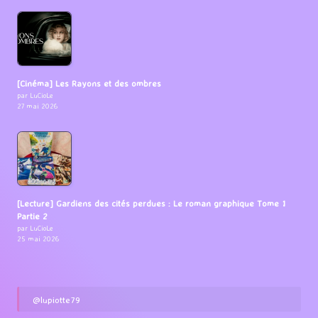
[Cinéma] Les Rayons et des ombres
par LuCioLe
27 mai 2026
[Lecture] Gardiens des cités perdues : Le roman graphique Tome 1
Partie 2
par LuCioLe
25 mai 2026
@lupiotte79