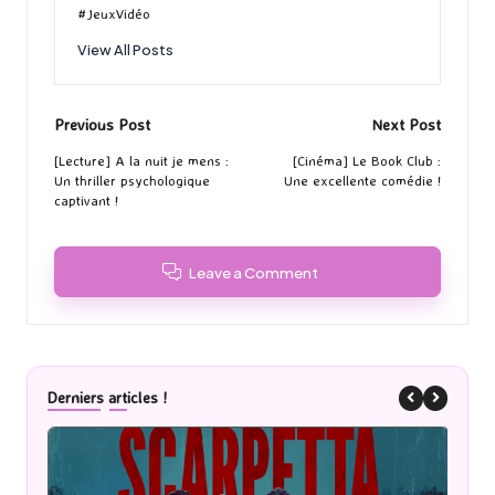
#JeuxVidéo
View All Posts
Post
Previous Post
Next Post
navigation
[Lecture] A la nuit je mens :
[Cinéma] Le Book Club :
Un thriller psychologique
Une excellente comédie !
captivant !
Leave a Comment
Derniers articles !