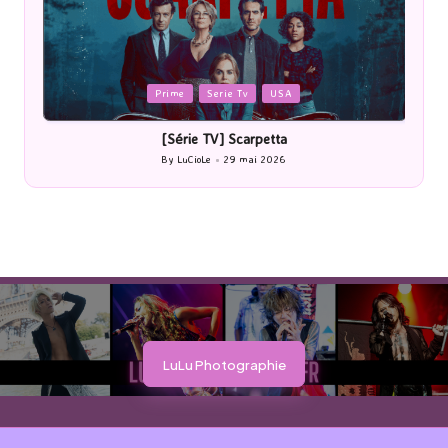
Posted
P
Prime
Serie Tv
USA
in
i
[Série TV] Scarpetta
By
LuCioLe
29 mai 2026
Posted
by
LuLu Photographie