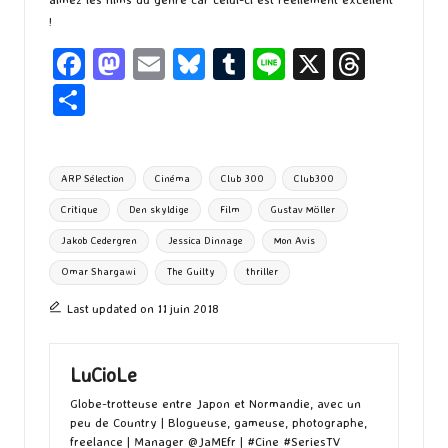
!
Fa
M
E
Bl
T
Li
X
T
ce
as
m
u
u
n
hr
P
b
to
ai
es
m
e
ea
ar
o
d
l
ky
bl
ds
ta
Tags:
ARP Sélection
Cinéma
Club 300
Club300
o
o
r
g
Critique
Den skyldige
Film
Gustav Möller
k
n
er
Jakob Cedergren
Jessica Dinnage
Mon Avis
Omar Shargawi
The Guilty
thriller
Last updated on 11 juin 2018
LuCioLe
Globe-trotteuse entre Japon et Normandie, avec un
peu de Country | Blogueuse, gameuse, photographe,
freelance | Manager @JaMEfr | #Cine #SeriesTV