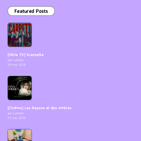
Featured Posts
[Série TV] Scarpetta
par LuCioLe
29 mai 2026
[Cinéma] Les Rayons et des ombres
par LuCioLe
27 mai 2026