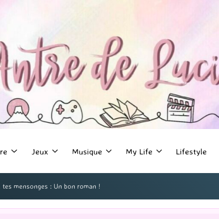
re
Jeux
Musique
My Life
Lifestyle
ec tes mensonges : Un bon roman !