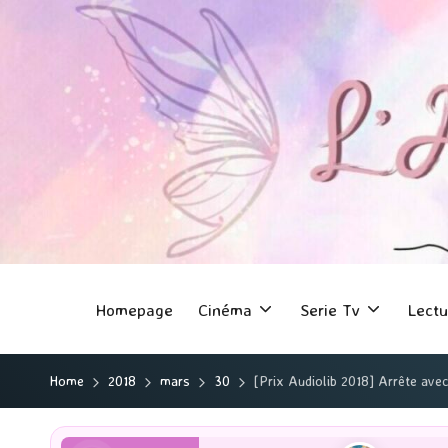
Homepage
Cinéma
Serie Tv
Lectu
Home
2018
mars
30
[Prix Audiolib 2018] Arrête av