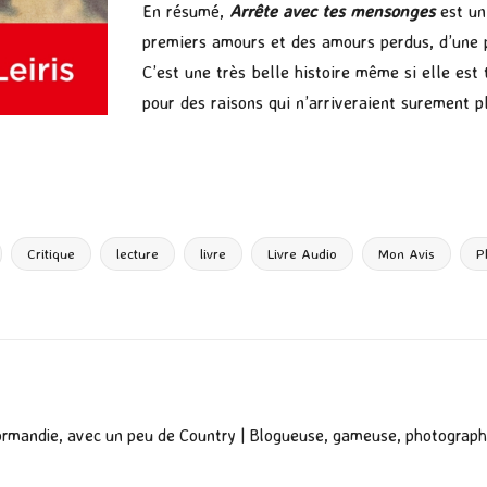
En résumé,
Arrête avec tes mensonges
est un
premiers amours et des amours perdus, d’une pé
C’est une très belle histoire même si elle est
pour des raisons qui n’arriveraient surement p
P
ar
ta
g
Critique
lecture
livre
Livre Audio
Mon Avis
P
er
ormandie, avec un peu de Country | Blogueuse, gameuse, photograph