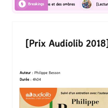
Breakings
es Rayons et des ombres
[Lecture] Gardiens des cité
[Prix Audiolib 2018
Auteur
: Philippe Besson
Durée
: 4h04