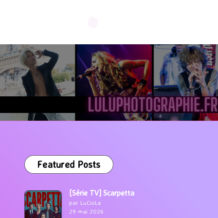
Featured Posts
[Série TV] Scarpetta
par LuCioLe
29 mai 2026