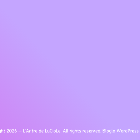
ht 2026 — L'Antre de LuCioLe. All rights reserved.
Bloglo WordPres