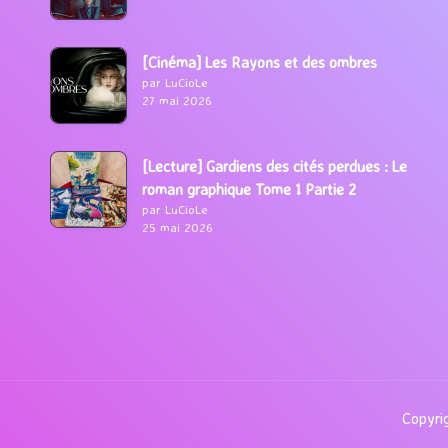
[Cinéma] Les Rayons et des ombres
par LuCioLe
27 mai 2026
[Lecture] Gardiens des cités perdues : Le
roman graphique Tome 1 Partie 2
par LuCioLe
25 mai 2026
Copyrig