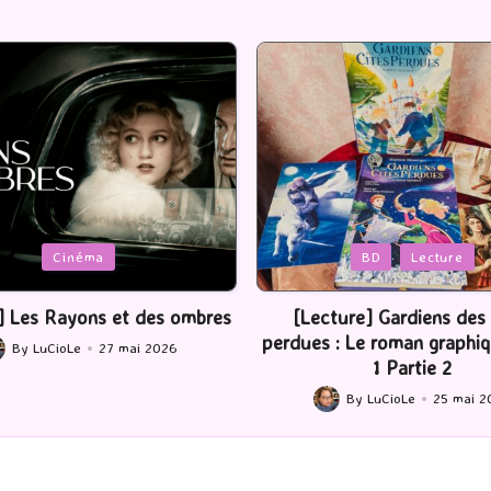
Posted
BD
Lecture
Serie Tv
USA
in
ture] Gardiens des cités
[Série TV] The Madison : J’
 : Le roman graphique Tome
By
LuCioLe
22 mai 2
Posted
1 Partie 2
by
By
LuCioLe
25 mai 2026
ted