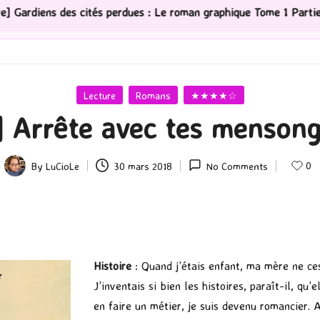
s perdues : Le roman graphique Tome 1 Partie 2
[Séri
Posted
Lecture
Romans
★★★★☆
in
] Arrête avec tes menson
0
By
LuCioLe
30 mars 2018
No Comments
Posted
by
Histoire
: Quand j’étais enfant, ma mère ne ce
J’inventais si bien les histoires, paraît-il, qu’
en faire un métier, je suis devenu romancier. A