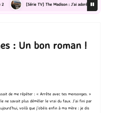
e TV] The Madison : J’ai adoré !
[Lecture] La femme d
ges : Un bon roman !
ssait de me répéter : « Arrête avec tes mensonges. »
elle ne savait plus démêler le vrai du faux. J’ai fini par
ujourd’hui, voilà que j’obéis enfin à ma mère : je dis