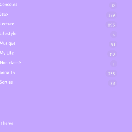
Concours
12
Jeux
279
Lecture
895
Lifestyle
4
Musique
91
My Life
110
Non classé
1
Serie Tv
335
Sorties
38
s Theme