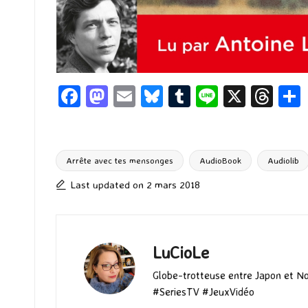
Fa
M
E
Bl
T
Li
X
T
ce
as
m
u
u
n
hr
b
to
ai
es
m
e
ea
o
d
l
ky
bl
ds
Arrête avec tes mensonges
AudioBook
Audiolib
Tags:
o
o
r
Last updated on 2 mars 2018
k
n
LuCioLe
Globe-trotteuse entre Japon et N
#SeriesTV #JeuxVidéo