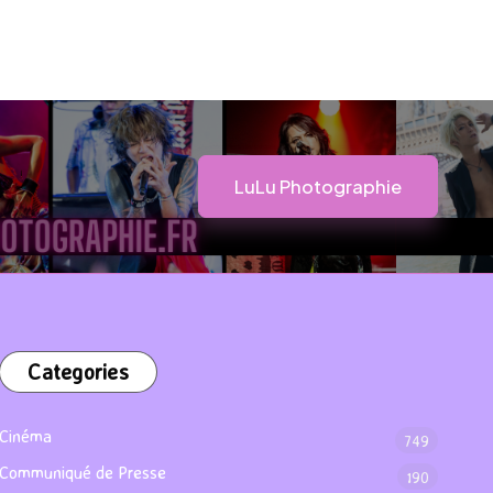
LuLu Photographie
Categories
Cinéma
749
Communiqué de Presse
190