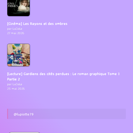
[Cinéma] Les Rayons et des ombres
par LuCioLe
27 mai 2026
[Lecture] Gardiens des cités perdues : Le roman graphique Tome 1
Partie 2
par LuCioLe
25 mai 2026
@lupiotte79