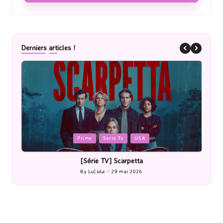
Derniers articles !
Posted
P
Prime
Serie Tv
USA
in
i
[Série TV] Scarpetta
By
LuCioLe
29 mai 2026
Posted
by