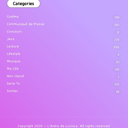
Categories
Cinéma
749
Communiqué de Presse
190
Concours
12
Jeux
279
Lecture
895
Lifestyle
4
Musique
91
My Life
110
Non classé
1
Serie Tv
335
Sorties
38
Copyright 2026 — L'Antre de LuCioLe. All rights reserved.