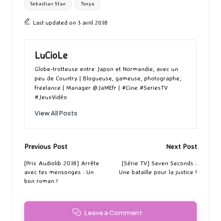
Sebastian Stan
Tonya
Last updated on 3 avril 2018
LuCioLe
Globe-trotteuse entre Japon et Normandie, avec un
peu de Country | Blogueuse, gameuse, photographe,
freelance | Manager @JaMEfr | #Cine #SeriesTV
#JeuxVidéo
View All Posts
Post
Previous Post
Next Post
navigation
[Prix Audiolib 2018] Arrête
[Série TV] Seven Seconds :
avec tes mensonges : Un
Une bataille pour la justice !
bon roman !
Leave a Comment