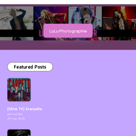
LuLu Photographie
Featured Posts
[Série TV] Scarpetta
par LuCioLe
29 mai 2026