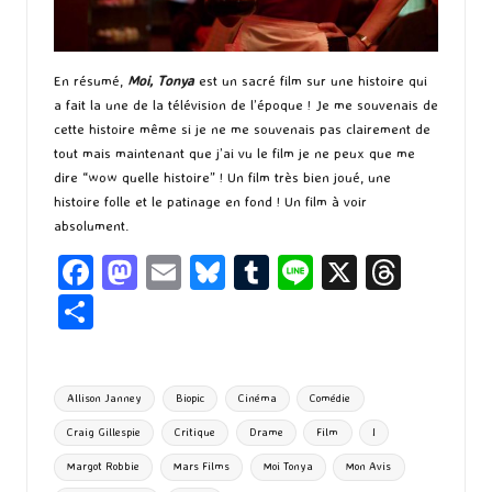
En résumé,
Moi, Tonya
est un sacré film sur une histoire qui
a fait la une de la télévision de l’époque ! Je me souvenais de
cette histoire même si je ne me souvenais pas clairement de
tout mais maintenant que j’ai vu le film je ne peux que me
dire “wow quelle histoire” ! Un film très bien joué, une
histoire folle et le patinage en fond ! Un film à voir
absolument.
Fa
M
E
Bl
T
Li
X
T
ce
as
m
u
u
n
hr
P
b
to
ai
es
m
e
ea
ar
o
d
l
ky
bl
ds
ta
Tags:
Allison Janney
Biopic
Cinéma
Comédie
o
o
r
g
Craig Gillespie
Critique
Drame
Film
I
k
n
er
Margot Robbie
Mars Films
Moi Tonya
Mon Avis