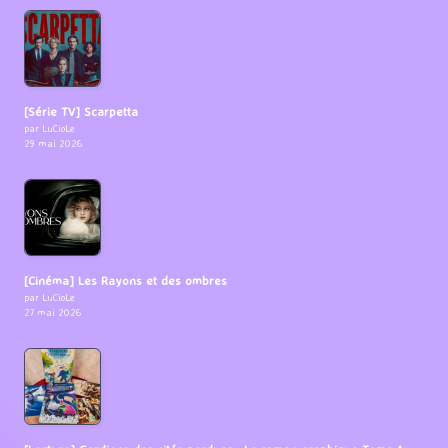
[Série TV] Scarpetta
par LuCioLe
29 mai 2026
[Cinéma] Les Rayons et des ombres
par LuCioLe
27 mai 2026