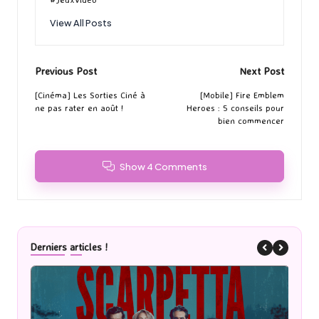
View All Posts
Post
Previous Post
Next Post
navigation
[Cinéma] Les Sorties Ciné à
[Mobile] Fire Emblem
ne pas rater en août !
Heroes : 5 conseils pour
bien commencer
Show 4 Comments
Derniers articles !