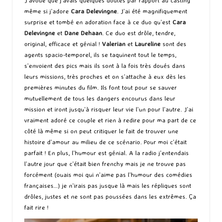
J’avoue que j’avais quelques doutes par rapport au casting
même si j’adore
Cara Delevingne
. J’ai été magnifiquement
surprise et tombé en adoration face à ce duo qu’est
Cara
Delevingne
et
Dane Dehaan
. Ce duo est drôle, tendre,
original, efficace et génial !
Valerian
et
Laureline
sont des
agents spacio-temporel, ils se taquinent tout le temps,
s’envoient des pics mais ils sont à la fois très doués dans
leurs missions, très proches et on s’attache à eux dès les
premières minutes du film. Ils font tout pour se sauver
mutuellement de tous les dangers encourus dans leur
mission et iront jusqu’à risquer leur vie l’un pour l’autre. J’ai
vraiment adoré ce couple et rien à redire pour ma part de ce
côté là même si on peut critiquer le fait de trouver une
histoire d’amour au milieu de ce scénario. Pour moi c’était
parfait ! En plus, l’humour est génial. A la radio j’entendais
l’autre jour que c’était bien frenchy mais je ne trouve pas
forcément (ouais moi qui n’aime pas l’humour des comédies
françaises…) je n’irais pas jusque là mais les répliques sont
drôles, justes et ne sont pas poussées dans les extrêmes. Ça
fait rire !