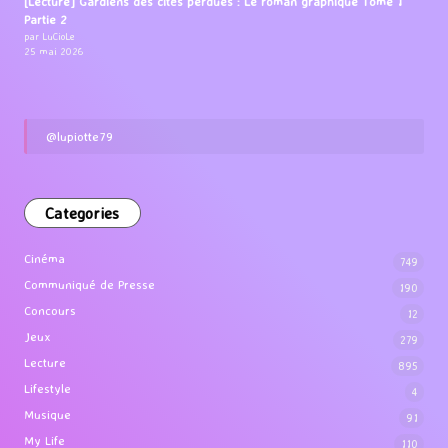
[Lecture] Gardiens des cités perdues : Le roman graphique Tome 1
Partie 2
par LuCioLe
25 mai 2026
@lupiotte79
Categories
Cinéma
749
Communiqué de Presse
190
Concours
12
Jeux
279
Lecture
895
Lifestyle
4
Musique
91
My Life
110