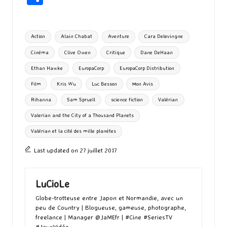
b
to
ai
es
m
e
ea
ar
o
d
l
ky
bl
ds
ta
Tags:
Action
Alain Chabat
Aventure
Cara Delevingne
o
o
r
g
Cinéma
Clive Owen
Critique
Dane DeHaan
k
n
er
Ethan Hawke
EuropaCorp
EuropaCorp Distribution
Film
Kris Wu
Luc Besson
Mon Avis
Rihanna
Sam Spruell
science fiction
Valérian
Valerian and the City of a Thousand Planets
Valérian et la cité des mille planètes
Last updated on 27 juillet 2017
LuCioLe
Globe-trotteuse entre Japon et Normandie, avec un
peu de Country | Blogueuse, gameuse, photographe,
freelance | Manager @JaMEfr | #Cine #SeriesTV
#JeuxVidéo