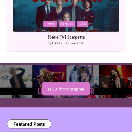
Posted
Cinéma
in
[Cinéma] Les Rayons et des ombres
By
LuCioLe
27 mai 2026
Posted
by
LuLu Photographie
Featured Posts