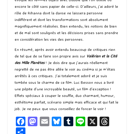
encore le côté sans papier de celle-ci. D’ailleurs, j’ai adoré le
rôle de Rihanna dont la danse ne laissera personne
indifférent et dont les transformations sont absolument
magnifiquement réalisées. Bien entendu, les notions de bien
et de mal sont soulignés et les décisions prises sans prendre
en considération les vies des personnes.
En résumé, après avoir entendu beaucoup de critiques rien
de tel que de se faire son propre avis sur
Valérian et la Cité
des Mille Planètes
! Je dois dire que j’aurais réellement
regretté de ne pas être allée le voir au cinéma si je m’étais
arrêtés à ces critiques. J’ai totalement adoré et je suis
tombée sous le charme de ce film. Luc Besson nous a livré
une pépite d’une incroyable beauté, un film d’exception !
Effets spéciaux à couper le souffle, duo charmant, humour,
esthétisme parfait, scénario simple mais efficace et qui fait le
job. Je ne peux que vous conseillez de foncer le voir !
Fa
M
E
Bl
T
Li
X
T
ce
as
m
u
u
n
hr
P