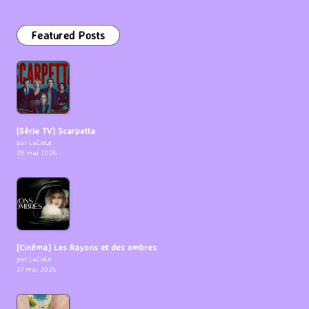
Featured Posts
[Série TV] Scarpetta
par LuCioLe
29 mai 2026
[Cinéma] Les Rayons et des ombres
par LuCioLe
27 mai 2026