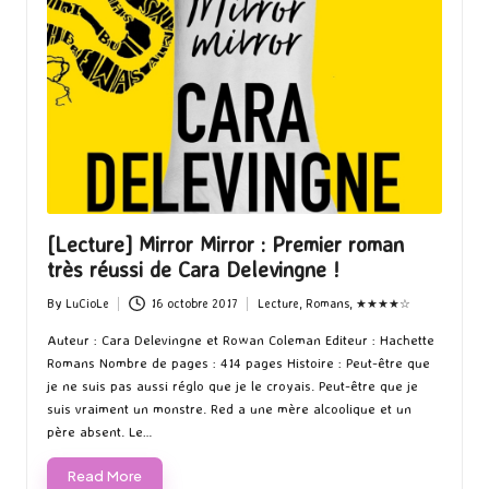
[Lecture] Mirror Mirror : Premier roman
très réussi de Cara Delevingne !
By
LuCioLe
16 octobre 2017
Lecture
,
Romans
,
★★★★☆
Posted
Posted
by
in
Auteur : Cara Delevingne et Rowan Coleman Editeur : Hachette
Romans Nombre de pages : 414 pages Histoire : Peut-être que
je ne suis pas aussi réglo que je le croyais. Peut-être que je
suis vraiment un monstre. Red a une mère alcoolique et un
père absent. Le…
Read More