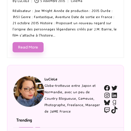
By
LuCioLe
5 novembre 2015
Cinéma
Posted
Posted
by
in
Réalisateur : Joe Wright Année de production : 2015 Durée :
1h51 Genre : Fantastique, Aventure Date de sortie en France :
21 octobre 2015 Histoire : Proposant un nouveau regard sur
l'origine des personnages légendaires créés par J.M. Barrie, le
film s'attache à l'histoire…
Read More
LuCioLe
Twitte
Globe-trotteuse entre Japon et
Faceboo
Normandie, avec un peu de
Instagra
Linked
Country Blogueuse, Gameuse,
Bluesky
Goodr
Photographe, Freelance, Manager
Twitch
TikTo
de JaME France
Trending