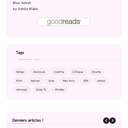
Blue Velvet
by
Dahlia Blake
Tags
Action
Aventure
Cinéma
Critique
Drame
Film
lecture
livre
Mon Avis
PS4
roman
romance
Serie Tv
thriller
Derniers articles !