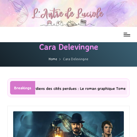
Cara Delevingne
Home
Cara Delevingne
Breakings
ardiens des cités perdues : Le roman graphique Tome 1 Partie 2
[Sé