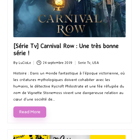
[Série Tv] Carnival Row : Une très bonne
série !
By
LuCioLe
24 septembre 2019
Serie Tv
,
USA
Posted
Posted
by
in
Histoire : Dans un monde fantastique à l’époque victorienne, où
les créatures mythologiques doivent cohabiter avec les
humains, le détective Rycroft Philostrate et une fée réfugiée du
nom de Vignette Stonemoss vivent une dangereuse relation au
cœur d’une société de…
Read More