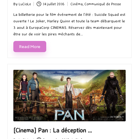
By
LuCioLe
14 juillet 2016
Cinéma
,
Communiqué de Presse
Posted
Posted
by
in
La billetterie pour le film événement de l'été : Suicide Squad est
ouverte ! Le Joker, Harley Quinn et toute la team débarquent le
3 aout à EuropaCorp CINEMAS. Réservez dès maintenant pour
être sur de voir les pires méchants de…
Read More
[Cinema] Pan : La déception …