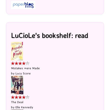
LuCioLe's bookshelf: read
Mistakes were Made
by
Lucy Score
The Deal
by
Elle Kennedy