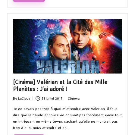
[Cinéma] Valérian et la Cité des Mille
Planètes : J’ai adoré !
By
LuCioLe
31 juillet 2017
Cinéma
Posted
Posted
by
in
Je ne savais pas trop à quoi m'attendre avec Valerian. Il faut
dire que la bande annonce ne donnait pas forcément envie tout
en intriguant en même temps sachant qu'elle ne montrait pas
trop à quoi nous attendre et en…