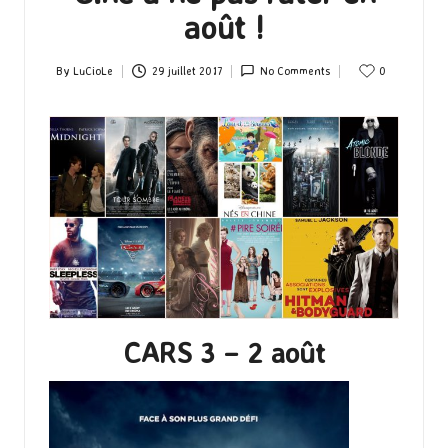
août !
By
LuCioLe
29 juillet 2017
No Comments
0
Posted
by
CARS 3 – 2 août