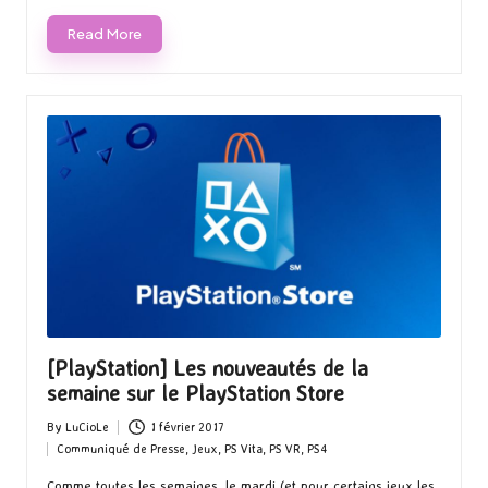
Read More
[PlayStation] Les nouveautés de la
semaine sur le PlayStation Store
By
LuCioLe
1 février 2017
Posted
Communiqué de Presse
,
Jeux
,
PS Vita
,
PS VR
,
PS4
by
Posted
in
Comme toutes les semaines, le mardi (et pour certains jeux les