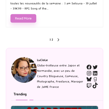
toutes les nouveautés de la semaine : I am Setsuna - 19 juillet
- 39€99 - RPG Song of the…
Read More
Pagination
1
2
NEXT
PAGE
des
publications
LuCioLe
Twitte
Globe-trotteuse entre Japon et
Faceboo
Normandie, avec un peu de
Instagra
Linked
Country Blogueuse, Gameuse,
Bluesky
Goodr
Photographe, Freelance, Manager
Twitch
TikTo
de JaME France
Trending