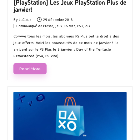
[PlayStation] Les Jeux PlayStation Plus de
janvier!
By
LuCioLe
29 décembre 2016
Posted
Communiqué de Presse
,
Jeux
,
PS Vita
,
PS3
,
PS4
by
Posted
in
Comme tous les mois, les abonnés PS Plus ont le droit à des
jeux offerts. Voici les nouveautés de ce mois de janvier ! Ils
arrivent sur le PS Plus le 3 janvier : Day of the Tentacle
Remastered (PS4, PS Vita)…
Read More