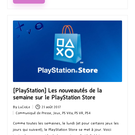
[PlayStation] Les nouveautés de la
semaine sur le PlayStation Store
By
LuCioLe
21 août 2017
Posted
Communiqué de Presse
,
Jeux
,
PS Vita
,
PS VR
,
PS4
by
Posted
in
Comme toutes les semaines, le lundi (et pour certains jeux les
jours qui suivent), le PlayStation Store se met à jour. Voici