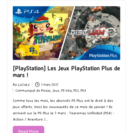
[PlayStation] Les Jeux PlayStation Plus de
mars !
By
LuCioLe
1 mars 2017
Posted
Communiqué de Presse
,
Jeux
,
PS Vita
,
PS3
,
PS4
by
Posted
in
Comme tous les mois, les abonnés PS Plus ont le droit à des
jeux offerts. Voici les nouveautés de ce mois de janvier ! Ils
arrivent sur le PS Plus le 7 mars : Tearaway Unfloded (PS4) -
Action / Aventure /…
Read More