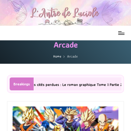
Arcade
Home
Arcade
Breakings
: Le roman graphique Tome 1 Partie 2
[Série TV] The Madison : J’ai 