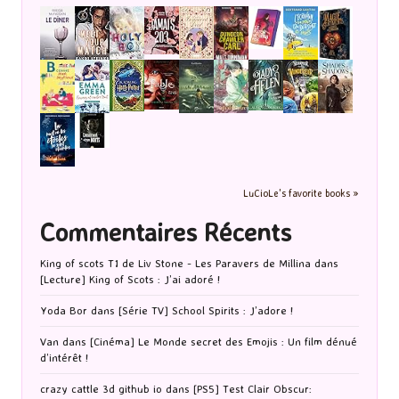
LuCioLe's favorite books »
Commentaires Récents
King of scots T1 de Liv Stone - Les Paravers de Millina
dans
[Lecture] King of Scots : J’ai adoré !
Yoda Bor
dans
[Série TV] School Spirits : J’adore !
Van
dans
[Cinéma] Le Monde secret des Emojis : Un film dénué
d’intérêt !
crazy cattle 3d github io
dans
[PS5] Test Clair Obscur: