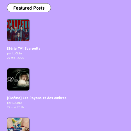
Featured Posts
[Série TV] Scarpetta
par LuCioLe
29 mai 2026
[Cinéma] Les Rayons et des ombres
par LuCioLe
27 mai 2026