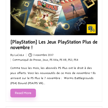
[PlayStation] Les Jeux PlayStation Plus de
novembre !
By
LuCioLe
1 novembre 2017
Posted
Communiqué de Presse
,
Jeux
,
PS Vita
,
PS VR
,
PS3
,
PS4
by
Posted
in
Comme tous les mois, les abonnés PS Plus ont le droit à des
jeux offerts. Voici les nouveautés de ce mois de novembre ! Ils
arrivent sur le PS Plus le 7 novembre : Worms Battlegrounds
(PS4) Bound (PS4/PS VR)…
Read More