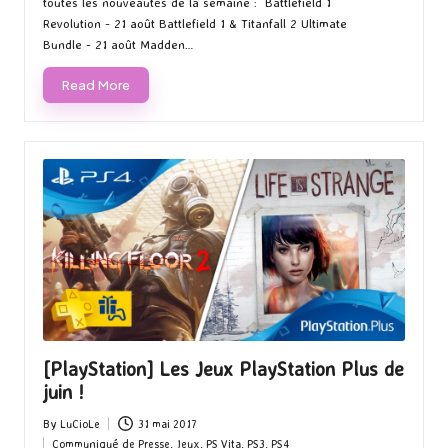
toutes les nouveautés de la semaine : Battlefield 1
Revolution - 21 août Battlefield 1 & Titanfall 2 Ultimate
Bundle - 21 août Madden…
Read More
[PlayStation] Les Jeux PlayStation Plus de
juin !
By
LuCioLe
31 mai 2017
Posted
Communiqué de Presse
,
Jeux
,
PS Vita
,
PS3
,
PS4