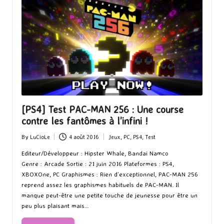
[PS4] Test PAC-MAN 256 : Une course
contre les fantômes à l’infini !
By
LuCioLe
4 août 2016
Jeux
,
PC
,
PS4
,
Test
Posted
Posted
by
in
Editeur/Développeur : Hipster Whale, Bandai Namco
Genre : Arcade Sortie : 21 juin 2016 Plateformes : PS4,
XBOXOne, PC Graphismes : Rien d’exceptionnel, PAC-MAN 256
reprend assez les graphismes habituels de PAC-MAN. Il
manque peut-être une petite touche de jeunesse pour être un
peu plus plaisant mais…