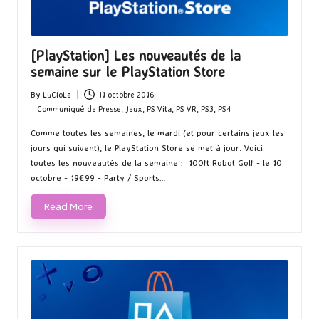
[PlayStation] Les nouveautés de la
semaine sur le PlayStation Store
By
LuCioLe
11 octobre 2016
Posted
Communiqué de Presse
,
Jeux
,
PS Vita
,
PS VR
,
PS3
,
PS4
by
Posted
in
Comme toutes les semaines, le mardi (et pour certains jeux les
jours qui suivent), le PlayStation Store se met à jour. Voici
toutes les nouveautés de la semaine : 100ft Robot Golf - le 10
octobre - 19€99 - Party / Sports…
Read More