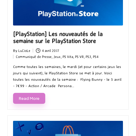
[PlayStation] Les nouveautés de la
semaine sur le PlayStation Store
By
LuCioLe
4 avril 2017
Posted
Communiqué de Presse
,
Jeux
,
PS Vita
,
PS VR
,
PS3
,
PS4
by
Posted
in
Comme toutes les semaines, le mardi (et pour certains jeux les
jours qui suivent), le PlayStation Store se met à jour. Voici
toutes les nouveautés de la semaine : Flying Bunny - le 3 avril
- 7€99 - Action / Arcade Persona…
Read More