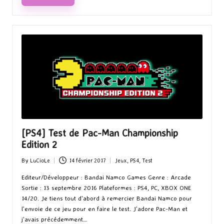
[PS4] Test de Pac-Man Championship
Edition 2
By
LuCioLe
14 février 2017
Jeux
,
PS4
,
Test
Posted
Posted
by
in
Editeur/Développeur : Bandai Namco Games Genre : Arcade
Sortie : 13 septembre 2016 Plateformes : PS4, PC, XBOX ONE
14/20. Je tiens tout d'abord à remercier Bandai Namco pour
l'envoie de ce jeu pour en faire le test. J'adore Pac-Man et
j'avais précédemment…