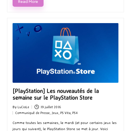
Read More
[PlayStation] Les nouveautés de la
semaine sur le PlayStation Store
By
LuCioLe
19 juillet 2016
Posted
Communiqué de Presse
,
Jeux
,
PS Vita
,
PS4
by
Posted
in
Comme toutes les semaines, le mardi (et pour certains jeux les
jours qui suivent), le PlayStation Store se met à jour. Voici