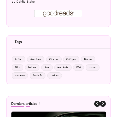
by
Dahlia Blake
Tags
Action
Aventure
Cinéma
Critique
Drame
Film
lecture
livre
Mon Avis
PS4
roman
romance
Serie Tv
thriller
Derniers articles !