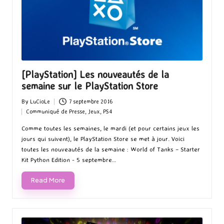
[PlayStation] Les nouveautés de la
semaine sur le PlayStation Store
By
LuCioLe
7 septembre 2016
Posted
Communiqué de Presse
,
Jeux
,
PS4
by
Posted
in
Comme toutes les semaines, le mardi (et pour certains jeux les
jours qui suivent), le PlayStation Store se met à jour. Voici
toutes les nouveautés de la semaine : World of Tanks – Starter
Kit Python Edition - 5 septembre…
Read More