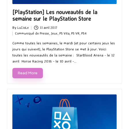
[PlayStation] Les nouveautés de la
semaine sur le PlayStation Store
By
LuCioLe
11 avril 2017
Posted
Communiqué de Presse
,
Jeux
,
PS Vita
,
PS VR
,
PS4
by
Posted
in
Comme toutes les semaines, le mardi (et pour certains jeux les
jours qui suivent), le PlayStation Store se met à jour. Voici
toutes les nouveautés de la semaine : StarBlood Arena - le 12
avril Horse Racing 2016 - le 10 avril -…
Read More