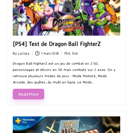
[PS4] Test de Dragon Ball FighterZ
By
LuCioLe
1 mars 2018
PS4
,
Test
Posted
Posted
by
in
Dragon Ball FighterZ est un jeu de combat en 2.5D,
personnages et décors en 3D mais combats sur 2 axes. On y
retrouve plusieurs modes de jeux : Mode Histoire, Mode
Arcade, des quêtes, du multi en ligne. Le Mode…
Read More