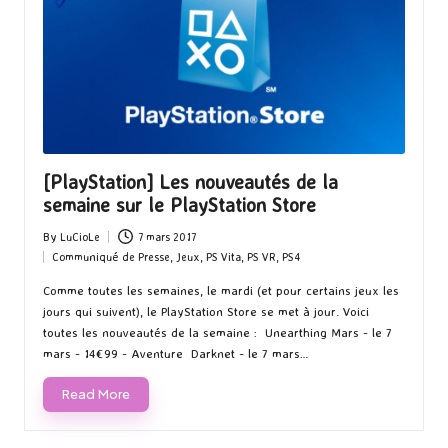
[PlayStation] Les nouveautés de la
semaine sur le PlayStation Store
By
LuCioLe
7 mars 2017
Posted
Communiqué de Presse
,
Jeux
,
PS Vita
,
PS VR
,
PS4
by
Posted
in
Comme toutes les semaines, le mardi (et pour certains jeux les
jours qui suivent), le PlayStation Store se met à jour. Voici
toutes les nouveautés de la semaine : Unearthing Mars - le 7
mars - 14€99 - Aventure Darknet - le 7 mars…
Read More