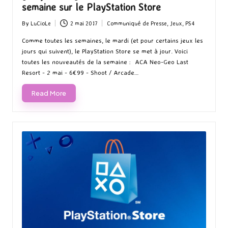
semaine sur le PlayStation Store
By
LuCioLe
2 mai 2017
Communiqué de Presse
,
Jeux
,
PS4
Posted
Posted
by
in
Comme toutes les semaines, le mardi (et pour certains jeux les
jours qui suivent), le PlayStation Store se met à jour. Voici
toutes les nouveautés de la semaine : ACA Neo-Geo Last
Resort - 2 mai - 6€99 - Shoot / Arcade…
Read More