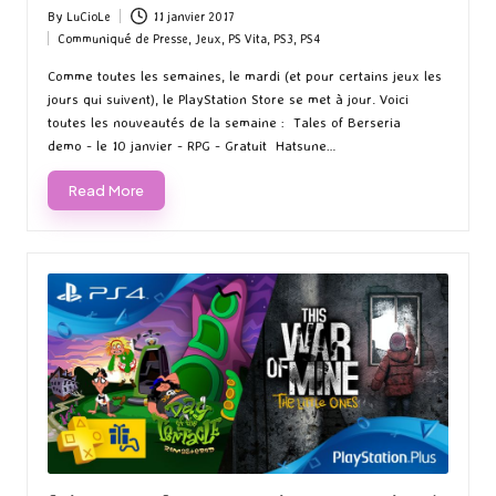
By
LuCioLe
11 janvier 2017
Posted
Communiqué de Presse
,
Jeux
,
PS Vita
,
PS3
,
PS4
by
Posted
in
Comme toutes les semaines, le mardi (et pour certains jeux les
jours qui suivent), le PlayStation Store se met à jour. Voici
toutes les nouveautés de la semaine : Tales of Berseria
demo - le 10 janvier - RPG - Gratuit Hatsune…
Read More