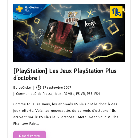
[PlayStation] Les Jeux PlayStation Plus
d’octobre !
By
LuCioLe
27 septembre 2017
Posted
Communiqué de Presse
,
Jeux
,
PS Vita
,
PS VR
,
PS3
,
PS4
by
Posted
in
Comme tous les mois, les abonnés PS Plus ont le droit à des
jeux offerts. Voici les nouveautés de ce mois d'octobre ! Ils
arrivent sur le PS Plus le 3 octobre : Metal Gear Solid V: The
Phantom Pain…
Read More