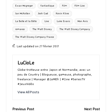
Ewan Mcgregor
fantastique
Film
Film Live
Ian McKellen
Josh Gad
Kevin Kline
La Belle et la Bête
Live
Luke Evans
Mon Avis
romance
The Walt Disney
The Walt Disney Company
The Walt Disney Company France
Last updated on 27 février 2017
LuCioLe
Globe-trotteuse entre Japon et Normandie, avec un
peu de Country | Blogueuse, gameuse, photographe,
freelance | Manager @JaMEfr | #Cine #SeriesTV
#JeuxVidéo
View All Posts
Post
Previous Post
Next Post