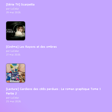
[Série TV] Scarpetta
par LuCioLe
29 mai 2026
[Cinéma] Les Rayons et des ombres
par LuCioLe
27 mai 2026
[Lecture] Gardiens des cités perdues : Le roman graphique Tome 1
Partie 2
par LuCioLe
25 mai 2026