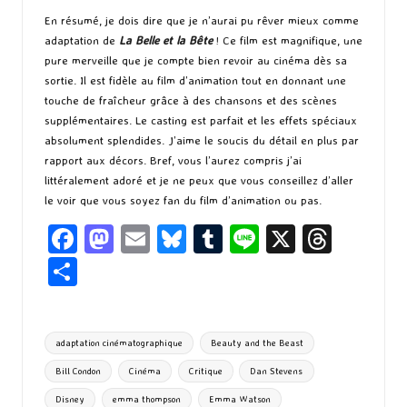
En résumé, je dois dire que je n’aurai pu rêver mieux comme
adaptation de
La Belle et la Bête
! Ce film est magnifique, une
pure merveille que je compte bien revoir au cinéma dès sa
sortie. Il est fidèle au film d’animation tout en donnant une
touche de fraîcheur grâce à des chansons et des scènes
supplémentaires. Le casting est parfait et les effets spéciaux
absolument splendides. J’aime le soucis du détail en plus par
rapport aux décors. Bref, vous l’aurez compris j’ai
littéralement adoré et je ne peux que vous conseillez d’aller
le voir que vous soyez fan du film d’animation ou pas.
Fa
M
E
Bl
T
Li
X
T
ce
as
m
u
u
n
hr
P
b
to
ai
es
m
e
ea
ar
o
d
l
ky
bl
ds
ta
Tags:
adaptation cinématographique
Beauty and the Beast
o
o
r
g
Bill Condon
Cinéma
Critique
Dan Stevens
k
n
er
Disney
emma thompson
Emma Watson