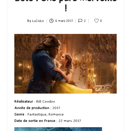
!
By
LuCioLe
6 mars 2017
2
0
Posted
by
Réalisateur
: Bill Condon
Année de production
: 2017
Genre
: Fantastique, Romance
Date de sortie en France
: 22 mars 2017