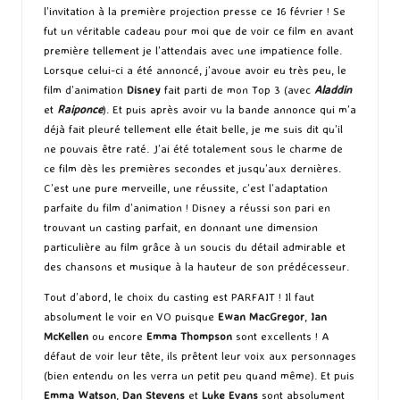
l’invitation à la première projection presse ce 16 février ! Se
fut un véritable cadeau pour moi que de voir ce film en avant
première tellement je l’attendais avec une impatience folle.
Lorsque celui-ci a été annoncé, j’avoue avoir eu très peu, le
film d’animation
Disney
fait parti de mon Top 3 (avec
Aladdin
et
Raiponce
). Et puis après avoir vu la bande annonce qui m’a
déjà fait pleuré tellement elle était belle, je me suis dit qu’il
ne pouvais être raté. J’ai été totalement sous le charme de
ce film dès les premières secondes et jusqu’aux dernières.
C’est une pure merveille, une réussite, c’est l’adaptation
parfaite du film d’animation ! Disney a réussi son pari en
trouvant un casting parfait, en donnant une dimension
particulière au film grâce à un soucis du détail admirable et
des chansons et musique à la hauteur de son prédécesseur.
Tout d’abord, le choix du casting est PARFAIT ! Il faut
absolument le voir en VO puisque
Ewan MacGregor
,
Ian
McKellen
ou encore
Emma Thompson
sont excellents ! A
défaut de voir leur tête, ils prêtent leur voix aux personnages
(bien entendu on les verra un petit peu quand même). Et puis
Emma Watson
,
Dan Stevens
et
Luke Evans
sont absolument