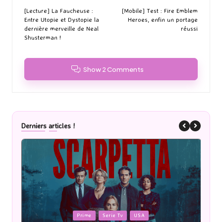
navigation
[Lecture] La Faucheuse :
[Mobile] Test : Fire Emblem
Entre Utopie et Dystopie la
Heroes, enfin un portage
dernière merveille de Neal
réussi
Shusterman !
Show 2 Comments
Derniers articles !
Posted
P
Cinéma