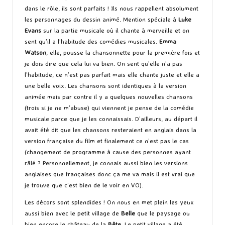
dans le rôle, ils sont parfaits ! Ils nous rappellent absolument
les personnages du dessin animé. Mention spéciale à
Luke
Evans
sur la partie musicale où il chante à merveille et on
sent qu’il a l’habitude des comédies musicales.
Emma
Watson
, elle, pousse la chansonnette pour la première fois et
je dois dire que cela lui va bien. On sent qu’elle n’a pas
l’habitude, ce n’est pas parfait mais elle chante juste et elle a
une belle voix. Les chansons sont identiques à la version
animée mais par contre il y a quelques nouvelles chansons
(trois si je ne m’abuse) qui viennent je pense de la comédie
musicale parce que je les connaissais. D’ailleurs, au départ il
avait été dit que les chansons resteraient en anglais dans la
version française du film et finalement ce n’est pas le cas
(changement de programme à cause des personnes ayant
râlé ? Personnellement, je connais aussi bien les versions
anglaises que françaises donc ça me va mais il est vrai que
je trouve que c’est bien de le voir en VO).
Les décors sont splendides ! On nous en met plein les yeux
aussi bien avec le petit village de
Belle
que le paysage ou
bien encore le château de la
Bête
. Le petit village a été