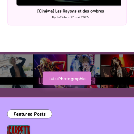
in
i
[Cinéma] Les Rayons et des ombres
[Le
By
LuCioLe
27 mai 2026
Posted
by
LuLu Photographie
Featured Posts