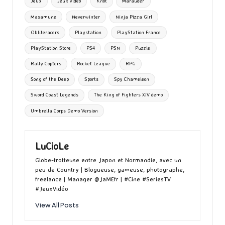
Jeux
Jeux vidéo
Knot
Marauder
Masamune
Neverwinter
Ninja Pizza Girl
Obliteracers
Playstation
PlayStation France
PlayStation Store
PS4
PSN
Puzzle
Rally Copters
Rocket League
RPG
Song of the Deep
Sports
Spy Chameleon
Sword Coast Legends
The King of Fighters XIV demo
Umbrella Corps Demo Version
LuCioLe
Globe-trotteuse entre Japon et Normandie, avec un
peu de Country | Blogueuse, gameuse, photographe,
freelance | Manager @JaMEfr | #Cine #SeriesTV
#JeuxVidéo
View All Posts