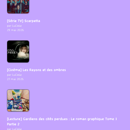
[Série TV] Scarpetta
par LuCioLe
29 mai 2026
[Cinéma] Les Rayons et des ombres
par LuCioLe
27 mai 2026
[Lecture] Gardiens des cités perdues : Le roman graphique Tome 1
Partie 2
par LuCioLe