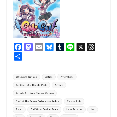
Fa
M
E
Bl
T
Li
X
T
ce
as
m
u
u
n
hr
P
b
to
ai
es
m
e
ea
ar
o
d
l
ky
bl
ds
ta
Tags:
10 Second Ninja X
Action
Aftershock
o
o
r
g
Air Conflicts: Double Pack
Arcade
k
n
er
Arcade Archives Shusse Ozumo
Cast of the Seven Godsends – Redux
Course Auto
Esper
Gal*Gun: Double Peace
I am Setsuna
Jeu