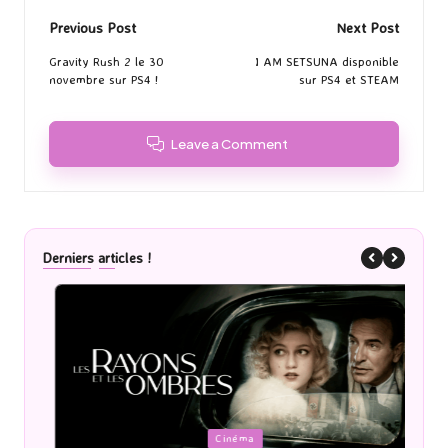
Post
Previous Post
Next Post
navigation
Gravity Rush 2 le 30
I AM SETSUNA disponible
novembre sur PS4 !
sur PS4 et STEAM
Leave a Comment
Derniers articles !
Posted
P
Cinéma