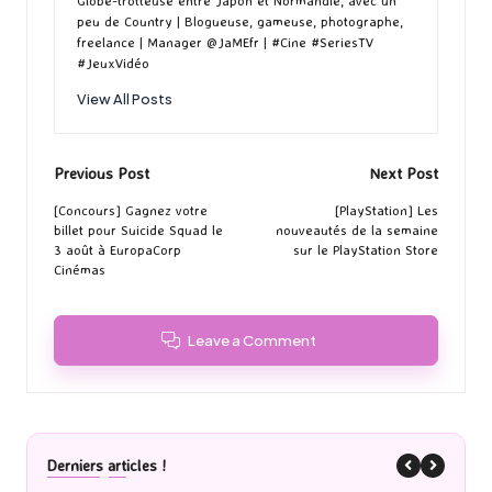
Globe-trotteuse entre Japon et Normandie, avec un
peu de Country | Blogueuse, gameuse, photographe,
freelance | Manager @JaMEfr | #Cine #SeriesTV
#JeuxVidéo
View All Posts
Post
Previous Post
Next Post
navigation
[Concours] Gagnez votre
[PlayStation] Les
billet pour Suicide Squad le
nouveautés de la semaine
3 août à EuropaCorp
sur le PlayStation Store
Cinémas
Leave a Comment
Derniers articles !