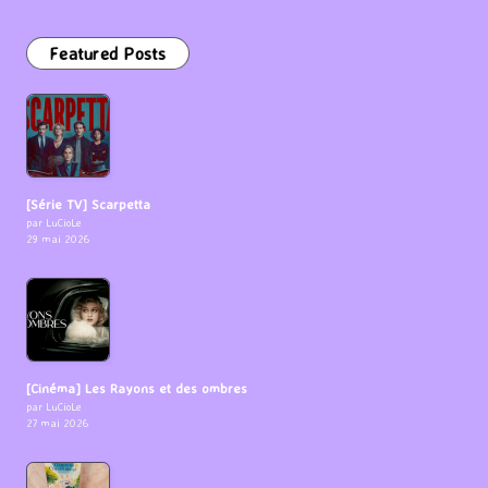
Featured Posts
[Série TV] Scarpetta
par LuCioLe
29 mai 2026
[Cinéma] Les Rayons et des ombres
par LuCioLe
27 mai 2026