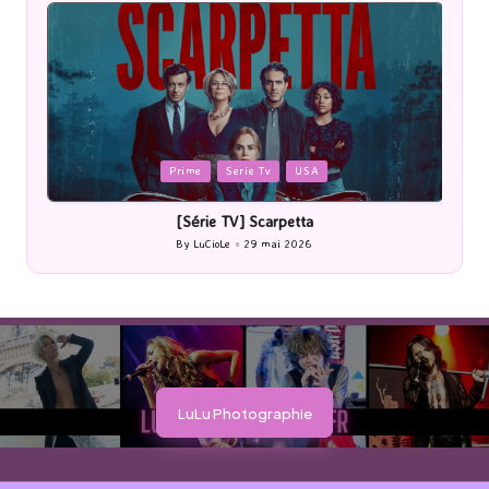
Posted
Posted
Prime
Serie Tv
USA
in
in
[Série TV] Scarpetta
By
LuCioLe
29 mai 2026
Posted
by
LuLu Photographie