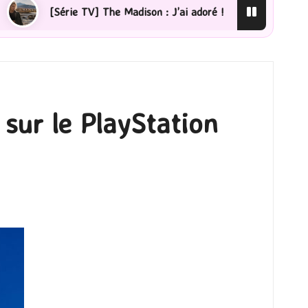
e TV] The Madison : J’ai adoré !
[Lecture] La femme d
sur le PlayStation