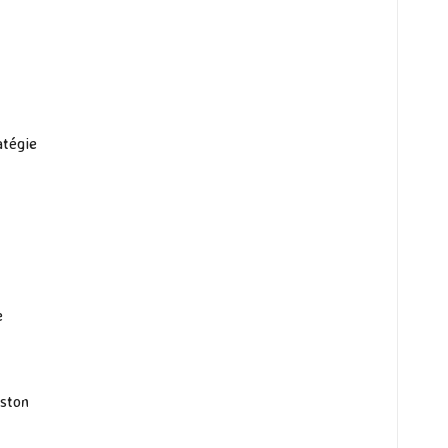
atégie
e
ston