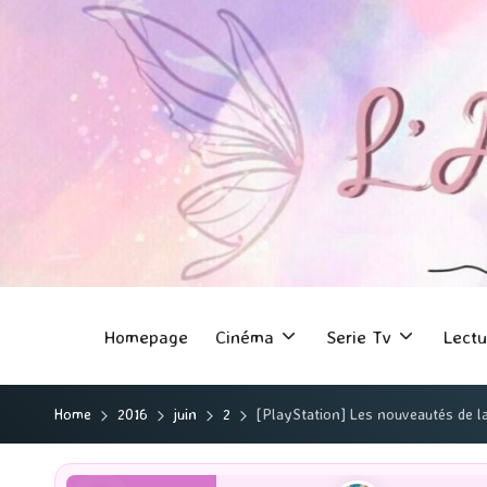
Homepage
Cinéma
Serie Tv
Lectu
Home
2016
juin
2
[PlayStation] Les nouveautés de l