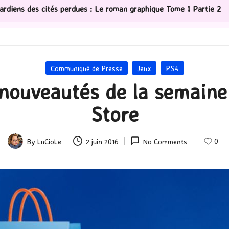
s perdues : Le roman graphique Tome 1 Partie 2
[Séri
Posted
Communiqué de Presse
Jeux
PS4
in
 nouveautés de la semaine 
Store
0
By
LuCioLe
2 juin 2016
No Comments
Posted
by