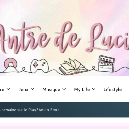
re
Jeux
Musique
My Life
Lifestyle
a semaine sur le PlayStation Store