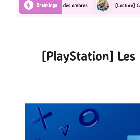
Breakings
es Rayons et des ombres
[Lecture] Gardiens des cité
[PlayStation] Les