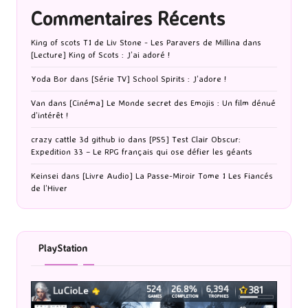
Commentaires Récents
King of scots T1 de Liv Stone - Les Paravers de Millina
dans
[Lecture] King of Scots : J’ai adoré !
Yoda Bor
dans
[Série TV] School Spirits : J’adore !
Van
dans
[Cinéma] Le Monde secret des Emojis : Un film dénué
d’intérêt !
crazy cattle 3d github io
dans
[PS5] Test Clair Obscur:
Expedition 33 – Le RPG français qui ose défier les géants
Keinsei
dans
[Livre Audio] La Passe-Miroir Tome 1 Les Fiancés
de l’Hiver
PlayStation