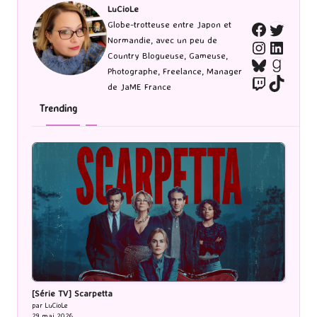
LuCioLe
Twitte
Globe-trotteuse entre Japon et
Faceboo
Normandie, avec un peu de
Instagra
Linked
Country Blogueuse, Gameuse,
Bluesky
Goodr
Photographe, Freelance, Manager
Twitch
TikTo
de JaME France
Trending
[Série TV] Scarpetta
par LuCioLe
29 mai 2026