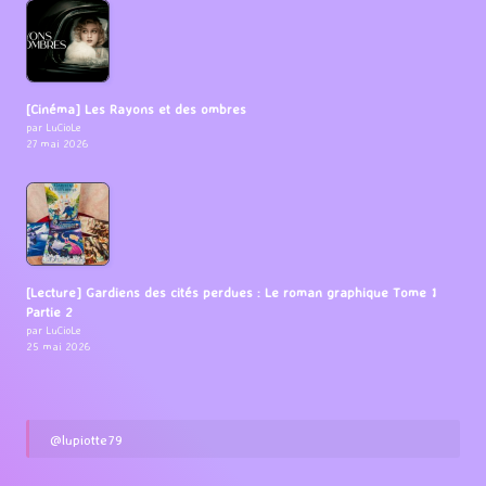
[Cinéma] Les Rayons et des ombres
par LuCioLe
27 mai 2026
[Lecture] Gardiens des cités perdues : Le roman graphique Tome 1
Partie 2
par LuCioLe
25 mai 2026
@lupiotte79