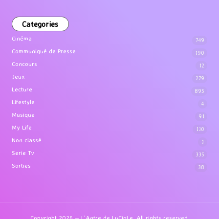
Categories
Cinéma
749
Communiqué de Presse
190
Concours
12
Jeux
279
Lecture
895
Lifestyle
4
Musique
91
My Life
110
Non classé
1
Serie Tv
335
Sorties
38
Copyright 2026 — L'Antre de LuCioLe. All rights reserved.