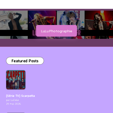
LuLu Photographie
Featured Posts
[Série TV] Scarpetta
par LuCioLe
29 mai 2026