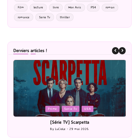
Film
lecture
livre
Mon Avis
PS4
roman
romance
Serie Tv
thriller
Derniers articles !
Posted
P
Cinéma
in
i
[Cinéma] Les Rayons et des ombres
[Le
By
LuCioLe
27 mai 2026
Posted
by