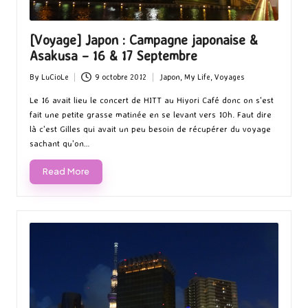
[Voyage] Japon : Campagne japonaise &
Asakusa – 16 & 17 Septembre
By
LuCioLe
9 octobre 2012
Japon
,
My Life
,
Voyages
Posted
Posted
by
in
Le 16 avait lieu le concert de HITT au Hiyori Café donc on s'est
fait une petite grasse matinée en se levant vers 10h. Faut dire
là c'est Gilles qui avait un peu besoin de récupérer du voyage
sachant qu'on…
Read More