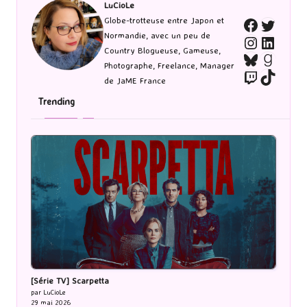
LuCioLe
Twitte
Globe-trotteuse entre Japon et
Faceboo
Normandie, avec un peu de
Instagra
Linked
Country Blogueuse, Gameuse,
Bluesky
Goodr
Photographe, Freelance, Manager
Twitch
TikTo
de JaME France
Trending
[Série TV] Scarpetta
par LuCioLe
29 mai 2026