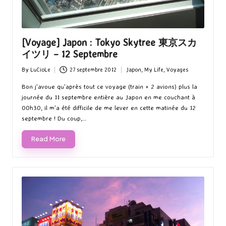
[Voyage] Japon : Tokyo Skytree 東京スカ
イツリ – 12 Septembre
By
LuCioLe
27 septembre 2012
Japon
,
My Life
,
Voyages
Posted
Posted
by
in
Bon j'avoue qu'après tout ce voyage (train + 2 avions) plus la
journée du 11 septembre entière au Japon en me couchant à
00h30, il m'a été difficile de me lever en cette matinée du 12
septembre ! Du coup,…
Read More