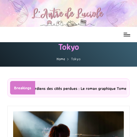
Tokyo
Home
Tokyo
Breakings
s cités perdues : Le roman graphique Tome 1 Partie 2
[Série TV] Th