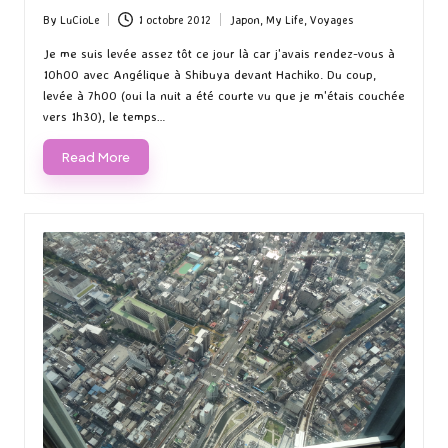
By
LuCioLe
1 octobre 2012
Japon
,
My Life
,
Voyages
Posted
Posted
by
in
Je me suis levée assez tôt ce jour là car j'avais rendez-vous à
10h00 avec Angélique à Shibuya devant Hachiko. Du coup,
levée à 7h00 (oui la nuit a été courte vu que je m'étais couchée
vers 1h30), le temps…
Read More