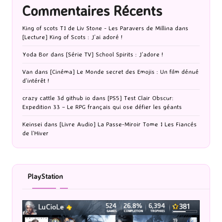
Commentaires Récents
King of scots T1 de Liv Stone - Les Paravers de Millina
dans
[Lecture] King of Scots : J’ai adoré !
Yoda Bor
dans
[Série TV] School Spirits : J’adore !
Van
dans
[Cinéma] Le Monde secret des Emojis : Un film dénué
d’intérêt !
crazy cattle 3d github io
dans
[PS5] Test Clair Obscur:
Expedition 33 – Le RPG français qui ose défier les géants
Keinsei
dans
[Livre Audio] La Passe-Miroir Tome 1 Les Fiancés
de l’Hiver
PlayStation