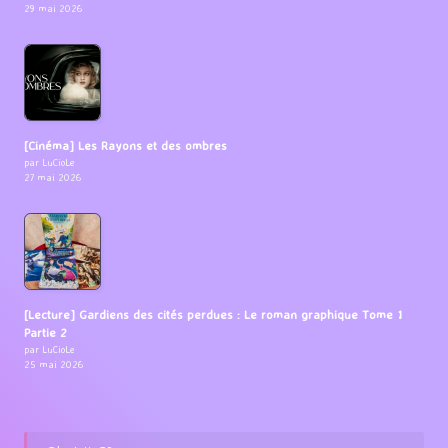
29 mai 2026
[Cinéma] Les Rayons et des ombres
par LuCioLe
27 mai 2026
[Lecture] Gardiens des cités perdues : Le roman graphique Tome 1
Partie 2
par LuCioLe
25 mai 2026