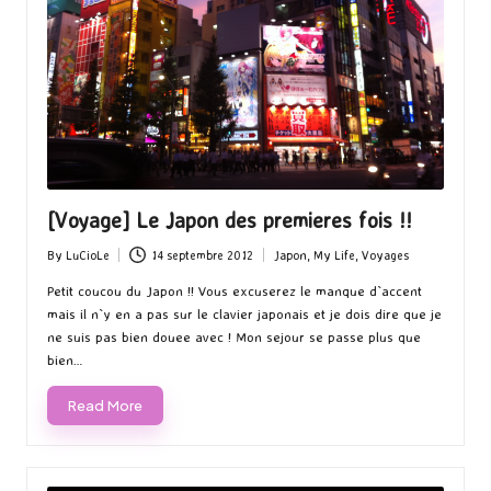
[Voyage] Le Japon des premieres fois !!
By
LuCioLe
14 septembre 2012
Japon
,
My Life
,
Voyages
Posted
Posted
by
in
Petit coucou du Japon !! Vous excuserez le manque d`accent
mais il n`y en a pas sur le clavier japonais et je dois dire que je
ne suis pas bien douee avec ! Mon sejour se passe plus que
bien…
Read More