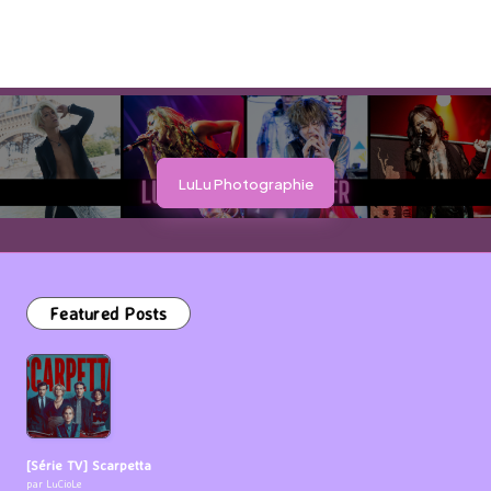
LuLu Photographie
Featured Posts
[Série TV] Scarpetta
par LuCioLe