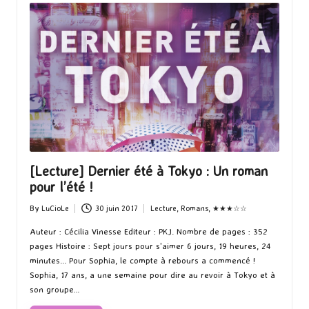
[Lecture] Dernier été à Tokyo : Un roman
pour l’été !
By
LuCioLe
30 juin 2017
Lecture
,
Romans
,
★★★☆☆
Posted
Posted
by
in
Auteur : Cécilia Vinesse Editeur : PKJ. Nombre de pages : 352
pages Histoire : Sept jours pour s'aimer 6 jours, 19 heures, 24
minutes... Pour Sophia, le compte à rebours a commencé !
Sophia, 17 ans, a une semaine pour dire au revoir à Tokyo et à
son groupe…