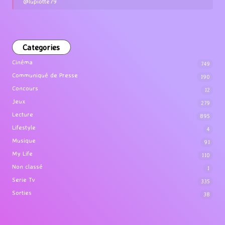
@lupiotte79
Categories
Cinéma
749
Communiqué de Presse
190
Concours
12
Jeux
279
Lecture
895
Lifestyle
4
Musique
91
My Life
110
Non classé
1
Serie Tv
335
Sorties
38