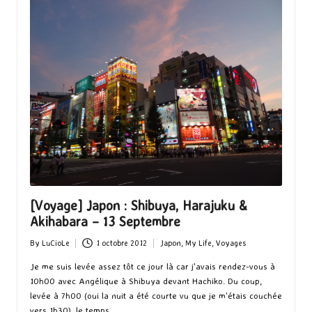
[Voyage] Japon : Shibuya, Harajuku &
Akihabara – 13 Septembre
By
LuCioLe
1 octobre 2012
Japon
,
My Life
,
Voyages
Posted
Posted
by
in
Je me suis levée assez tôt ce jour là car j'avais rendez-vous à
10h00 avec Angélique à Shibuya devant Hachiko. Du coup,
levée à 7h00 (oui la nuit a été courte vu que je m'étais couchée
vers 1h30), le temps…