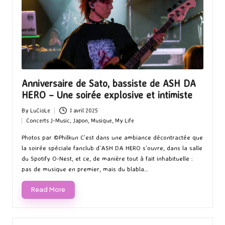
Anniversaire de Sato, bassiste de ASH DA
HERO – Une soirée explosive et intimiste
By
LuCioLe
1 avril 2025
Posted
Concerts J-Music
,
Japon
,
Musique
,
My Life
by
Posted
in
Photos par ©Philkun C’est dans une ambiance décontractée que
la soirée spéciale fanclub d’ASH DA HERO s’ouvre, dans la salle
du Spotify O-Nest, et ce, de manière tout à fait inhabituelle :
pas de musique en premier, mais du blabla…
Read More