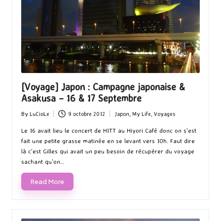
[Voyage] Japon : Campagne japonaise &
Asakusa – 16 & 17 Septembre
By
LuCioLe
9 octobre 2012
Japon
,
My Life
,
Voyages
Posted
Posted
by
in
Le 16 avait lieu le concert de HITT au Hiyori Café donc on s'est
fait une petite grasse matinée en se levant vers 10h. Faut dire
là c'est Gilles qui avait un peu besoin de récupérer du voyage
sachant qu'on…
Read More