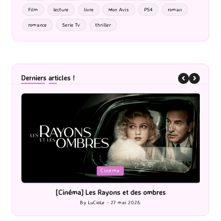
Film
lecture
livre
Mon Avis
PS4
roman
romance
Serie Tv
thriller
Derniers articles !
Posted
P
Cinéma
in
i
[Cinéma] Les Rayons et des ombres
[Le
By
LuCioLe
27 mai 2026
Posted
by