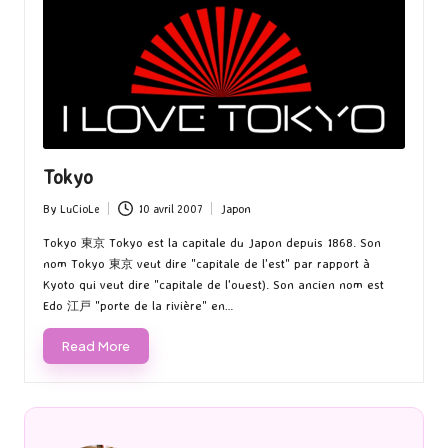
Tokyo
By
LuCioLe
10 avril 2007
Japon
Posted
Posted
by
in
Tokyo 東京 Tokyo est la capitale du Japon depuis 1868. Son
nom Tokyo 東京 veut dire "capitale de l'est" par rapport à
Kyoto qui veut dire "capitale de l'ouest). Son ancien nom est
Edo 江戸 "porte de la rivière" en…
Read More