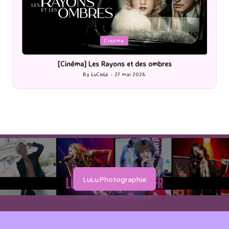
Posted
P
Cinéma
in
i
[Cinéma] Les Rayons et des ombres
[Le
By
LuCioLe
27 mai 2026
Posted
by
LuLu Photographie