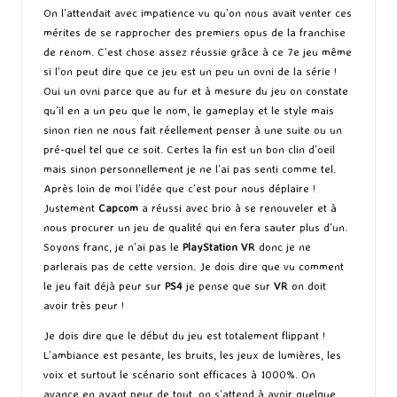
On l’attendait avec impatience vu qu’on nous avait venter ces
mérites de se rapprocher des premiers opus de la franchise
de renom. C’est chose assez réussie grâce à ce 7e jeu même
si l’on peut dire que ce jeu est un peu un ovni de la série !
Oui un ovni parce que au fur et à mesure du jeu on constate
qu’il en a un peu que le nom, le gameplay et le style mais
sinon rien ne nous fait réellement penser à une suite ou un
pré-quel tel que ce soit. Certes la fin est un bon clin d’oeil
mais sinon personnellement je ne l’ai pas senti comme tel.
Après loin de moi l’idée que c’est pour nous déplaire !
Justement
Capcom
a réussi avec brio à se renouveler et à
nous procurer un jeu de qualité qui en fera sauter plus d’un.
Soyons franc, je n’ai pas le
PlayStation VR
donc je ne
parlerais pas de cette version. Je dois dire que vu comment
le jeu fait déjà peur sur
PS4
je pense que sur
VR
on doit
avoir très peur !
Je dois dire que le début du jeu est totalement flippant !
L’ambiance est pesante, les bruits, les jeux de lumières, les
voix et surtout le scénario sont efficaces à 1000%. On
avance en ayant peur de tout, on s’attend à avoir quelque