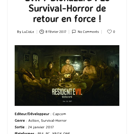
Survival-Horror de
retour en force !
By
LuCioLe
8 février 2017
No Comments
0
Posted
by
Editeur/Développeur
: Capcom
Genre
: Action, Survival-Horror
Sortie
: 24 janvier 2017
Plateformes
: PS4, PC, XBOX ONE