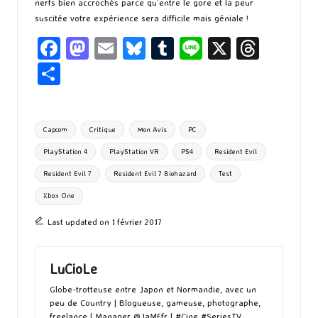
nerfs bien accrochés parce qu’entre le gore et la peur
suscitée votre expérience sera difficile mais géniale !
Fa
M
E
Bl
T
Li
X
T
ce
as
m
u
u
n
hr
P
b
to
ai
es
m
e
ea
ar
o
d
l
ky
bl
ds
ta
Tags:
Capcom
Critique
Mon Avis
PC
o
o
r
g
PlayStation 4
PlayStation VR
PS4
Resident Evil
k
n
er
Resident Evil 7
Resident Evil 7 Biohazard
Test
Xbox One
Last updated on 1 février 2017
LuCioLe
Globe-trotteuse entre Japon et Normandie, avec un
peu de Country | Blogueuse, gameuse, photographe,
freelance | Manager @JaMEfr | #Cine #SeriesTV