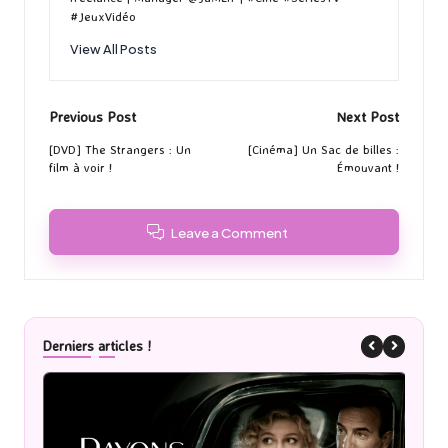
#JeuxVidéo
View All Posts
Post
Previous Post
Next Post
navigation
[DVD] The Strangers : Un
[Cinéma] Un Sac de billes :
film à voir !
Émouvant !
Leave a Comment
Derniers articles !