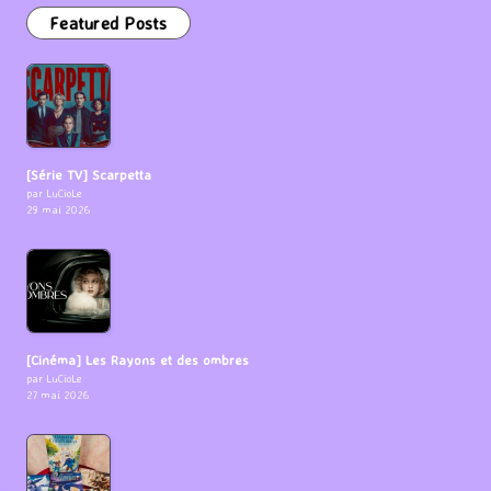
Featured Posts
[Série TV] Scarpetta
par LuCioLe
29 mai 2026
[Cinéma] Les Rayons et des ombres
par LuCioLe
27 mai 2026