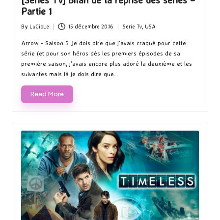
Partie 1
By
LuCioLe
15 décembre 2016
Serie Tv
,
USA
Posted
Posted
by
in
Arrow - Saison 5 Je dois dire que j'avais craqué pour cette
série (et pour son héros dès les premiers épisodes de sa
première saison, j'avais encore plus adoré la deuxième et les
suivantes mais là je dois dire que…
Read More