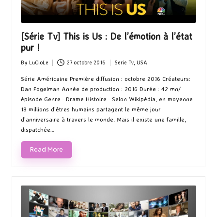
[Série Tv] This is Us : De l’émotion à l’état
pur !
By
LuCioLe
27 octobre 2016
Serie Tv
,
USA
Posted
Posted
by
in
Série Américaine Première diffusion : octobre 2016 Créateurs:
Dan Fogelman Année de production : 2016 Durée : 42 mn/
épisode Genre : Drame Histoire : Selon Wikipédia, en moyenne
18 millions d'êtres humains partagent le même jour
d'anniversaire à travers le monde. Mais il existe une famille,
dispatchée…
Read More