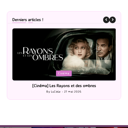
Derniers articles !
Posted
P
Cinéma
in
i
[Cinéma] Les Rayons et des ombres
[Le
By
LuCioLe
27 mai 2026
Posted
by