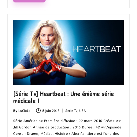
[Série Tv] Heartbeat : Une énième série
médicale !
By
LuCioLe
8 juin 2016
Serie Tv
,
USA
Posted
Posted
by
in
Série Américaine Première diffusion : 22 mars 2016 Créateurs:
Jill Gordon Année de production : 2016 Durée : 42 mn/épisode
Genre : Drame, Médical Histoire : Alex Panttiere est l'une des