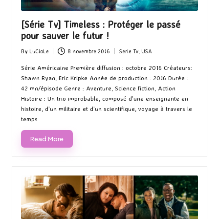
[Série Tv] Timeless : Protéger le passé
pour sauver le futur !
By
LuCioLe
8 novembre 2016
Serie Tv
,
USA
Posted
Posted
by
in
Série Américaine Première diffusion : octobre 2016 Créateurs:
Shawn Ryan, Eric Kripke Année de production : 2016 Durée :
42 mn/épisode Genre : Aventure, Science fiction, Action
Histoire : Un trio improbable, composé d'une enseignante en
histoire, d'un militaire et d'un scientifique, voyage à travers le
temps…
Read More