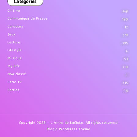
Categories
Cinéma
749
Communiqué de Presse
190
Concours
12
Jeux
279
Lecture
895
Lifestyle
4
Musique
91
My Life
110
Non classé
1
Serie Tv
335
Sorties
38
Copyright 2026 — L'Antre de LuCioLe. All rights reserved.
Bloglo WordPress Theme