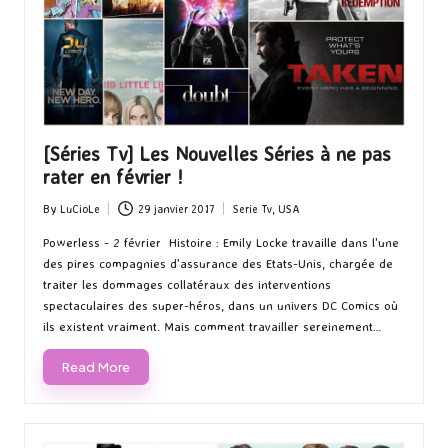
[Séries Tv] Les Nouvelles Séries à ne pas
rater en février !
By
LuCioLe
29 janvier 2017
Serie Tv
,
USA
Posted
Posted
by
in
Powerless - 2 février Histoire : Emily Locke travaille dans l'une
des pires compagnies d'assurance des Etats-Unis, chargée de
traiter les dommages collatéraux des interventions
spectaculaires des super-héros, dans un univers DC Comics où
ils existent vraiment. Mais comment travailler sereinement…
Read More