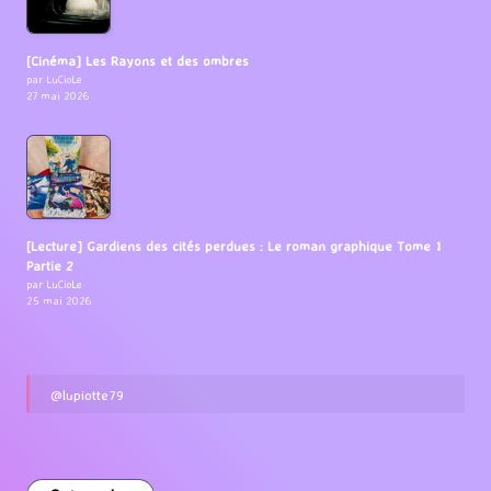
[Cinéma] Les Rayons et des ombres
par LuCioLe
27 mai 2026
[Lecture] Gardiens des cités perdues : Le roman graphique Tome 1
Partie 2
par LuCioLe
25 mai 2026
@lupiotte79