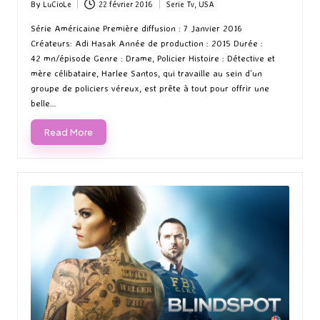
By
LuCioLe
22 février 2016
Serie Tv
,
USA
Posted
Posted
by
in
Série Américaine Première diffusion : 7 Janvier 2016
Créateurs: Adi Hasak Année de production : 2015 Durée :
42 mn/épisode Genre : Drame, Policier Histoire : Détective et
mère célibataire, Harlee Santos, qui travaille au sein d’un
groupe de policiers véreux, est prête à tout pour offrir une
belle…
Read More