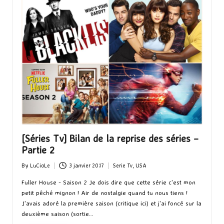
[Séries Tv] Bilan de la reprise des séries –
Partie 2
By
LuCioLe
3 janvier 2017
Serie Tv
,
USA
Posted
Posted
by
in
Fuller House - Saison 2 Je dois dire que cette série c'est mon
petit pêché mignon ! Air de nostalgie quand tu nous tiens !
J'avais adoré la première saison (critique ici) et j'ai foncé sur la
deuxième saison (sortie…