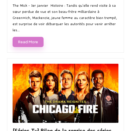
by
in
The Mick - 1er janvier Histoire : Tandis qu'elle rend visite à sa
sœur perdue de vue et son beau-frère milliardaire à
Greenwich, Mackenzie, jeune femme au caractère bien trempé,
est surprise de voir débarquer les autorités pour venir arrêter
les…
Read More
[Séries Tv] Bilan de la reprise des séries –