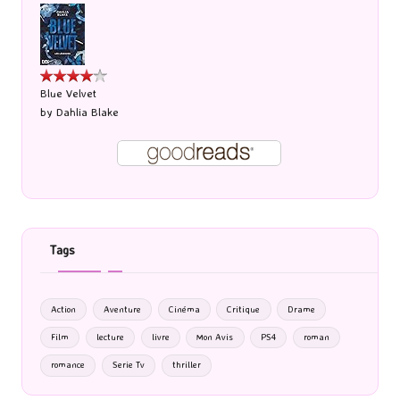
Blue Velvet
by
Dahlia Blake
Tags
Action
Aventure
Cinéma
Critique
Drame
Film
lecture
livre
Mon Avis
PS4
roman
romance
Serie Tv
thriller