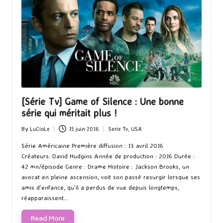
[Série Tv] Game of Silence : Une bonne
série qui méritait plus !
By
LuCioLe
15 juin 2016
Serie Tv
,
USA
Posted
Posted
by
in
Série Américaine Première diffusion : 13 avril 2016
Créateurs: David Hudgins Année de production : 2016 Durée :
42 mn/épisode Genre : Drame Histoire : Jackson Brooks, un
avocat en pleine ascension, voit son passé resurgir lorsque ses
amis d'enfance, qu'il a perdus de vue depuis longtemps,
réapparaissent…
Read More