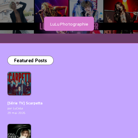
LuLu Photographie
Featured Posts
[Série TV] Scarpetta
par LuCioLe
29 mai 2026