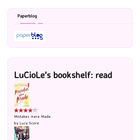
Paperblog
LuCioLe's bookshelf: read
Mistakes were Made
by
Lucy Score