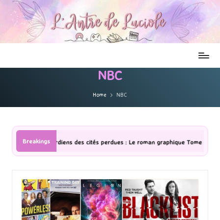
NBC
Home
NBC
Breakings
ités perdues : Le roman graphique Tome 1 Partie 2
[Série TV] The M