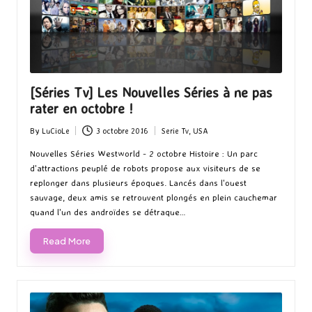
[Séries Tv] Les Nouvelles Séries à ne pas
rater en octobre !
By
LuCioLe
3 octobre 2016
Serie Tv
,
USA
Posted
Posted
by
in
Nouvelles Séries Westworld - 2 octobre Histoire : Un parc
d'attractions peuplé de robots propose aux visiteurs de se
replonger dans plusieurs époques. Lancés dans l'ouest
sauvage, deux amis se retrouvent plongés en plein cauchemar
quand l'un des androïdes se détraque…
Read More