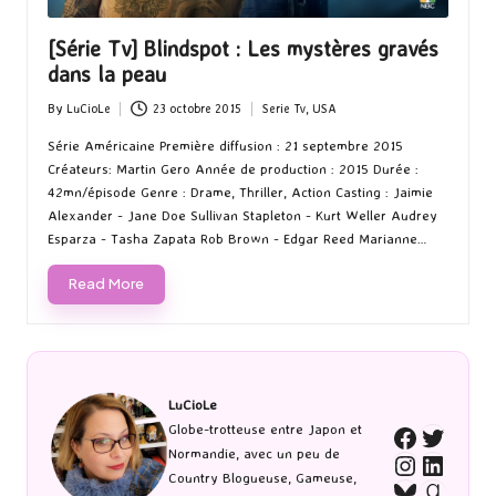
[Série Tv] Blindspot : Les mystères gravés
dans la peau
By
LuCioLe
23 octobre 2015
Serie Tv
,
USA
Posted
Posted
by
in
Série Américaine Première diffusion : 21 septembre 2015
Créateurs: Martin Gero Année de production : 2015 Durée :
42mn/épisode Genre : Drame, Thriller, Action Casting : Jaimie
Alexander - Jane Doe Sullivan Stapleton - Kurt Weller Audrey
Esparza - Tasha Zapata Rob Brown - Edgar Reed Marianne…
Read More
LuCioLe
Twitte
Globe-trotteuse entre Japon et
Faceboo
Normandie, avec un peu de
Instagra
Linked
Country Blogueuse, Gameuse,
Bluesky
Goodr