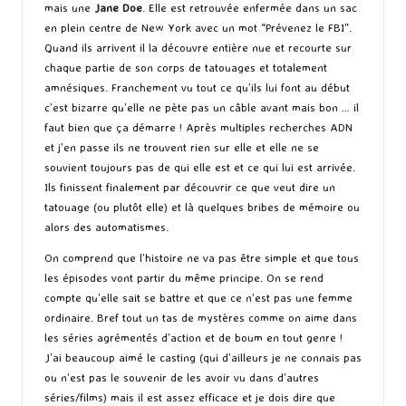
mais une
Jane Doe
. Elle est retrouvée enfermée dans un sac
en plein centre de New York avec un mot “Prévenez le FBI”.
Quand ils arrivent il la découvre entière nue et recourte sur
chaque partie de son corps de tatouages et totalement
amnésiques. Franchement vu tout ce qu’ils lui font au début
c’est bizarre qu’elle ne pète pas un câble avant mais bon … il
faut bien que ça démarre ! Après multiples recherches ADN
et j’en passe ils ne trouvent rien sur elle et elle ne se
souvient toujours pas de qui elle est et ce qui lui est arrivée.
Ils finissent finalement par découvrir ce que veut dire un
tatouage (ou plutôt elle) et là quelques bribes de mémoire ou
alors des automatismes.
On comprend que l’histoire ne va pas être simple et que tous
les épisodes vont partir du même principe. On se rend
compte qu’elle sait se battre et que ce n’est pas une femme
ordinaire. Bref tout un tas de mystères comme on aime dans
les séries agrémentés d’action et de boum en tout genre !
J’ai beaucoup aimé le casting (qui d’ailleurs je ne connais pas
ou n’est pas le souvenir de les avoir vu dans d’autres
séries/films) mais il est assez efficace et je dois dire que