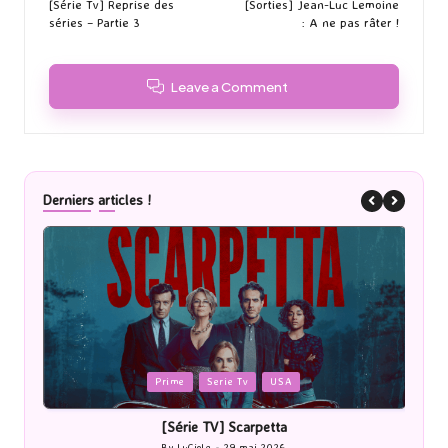
navigation
[Série Tv] Reprise des
[Sorties] Jean-Luc Lemoine
séries – Partie 3
: A ne pas râter !
Leave a Comment
Derniers articles !
Posted
P
Cinéma
in
i
[Cinéma] Les Rayons et des ombres
[Le
By
LuCioLe
27 mai 2026