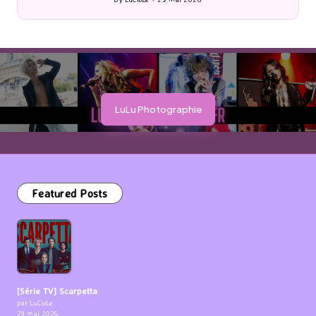
Posted
by
LuLu Photographie
Featured Posts
[Série TV] Scarpetta
par LuCioLe
29 mai 2026