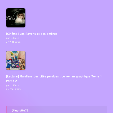
[Cinéma] Les Rayons et des ombres
par LuCioLe
27 mai 2026
[Lecture] Gardiens des cités perdues : Le roman graphique Tome 1
Partie 2
par LuCioLe
25 mai 2026
@lupiotte79