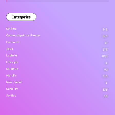
Categories
Cinéma
749
Communiqué de Presse
190
Concours
12
Jeux
279
Lecture
895
Lifestyle
4
Musique
91
My Life
110
Non classé
1
Serie Tv
335
Sorties
38