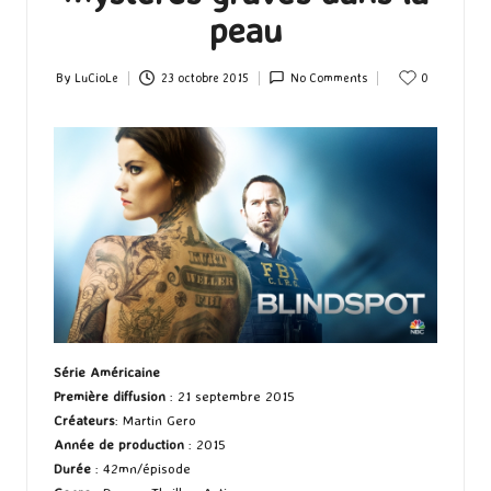
peau
By
LuCioLe
23 octobre 2015
No Comments
0
Posted
by
Série Américaine
Première diffusion
: 21 septembre 2015
Créateurs
: Martin Gero
Année de production
: 2015
Durée
: 42mn/épisode