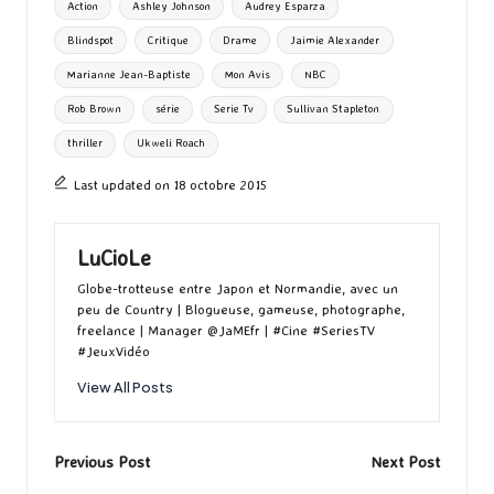
Action
Ashley Johnson
Audrey Esparza
o
o
r
g
Blindspot
Critique
Drame
Jaimie Alexander
k
n
er
Marianne Jean-Baptiste
Mon Avis
NBC
Rob Brown
série
Serie Tv
Sullivan Stapleton
thriller
Ukweli Roach
Last updated on 18 octobre 2015
LuCioLe
Globe-trotteuse entre Japon et Normandie, avec un
peu de Country | Blogueuse, gameuse, photographe,
freelance | Manager @JaMEfr | #Cine #SeriesTV
#JeuxVidéo
View All Posts
Post
Previous Post
Next Post