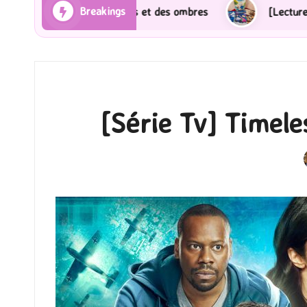
Breakings
ombres
[Lecture] Gardiens des cités perdues : Le rom
[Série Tv] Timele