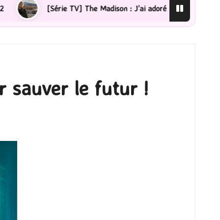
 J’ai adoré !
[Lecture] La femme de ménage : J’ai sau
 sauver le futur !