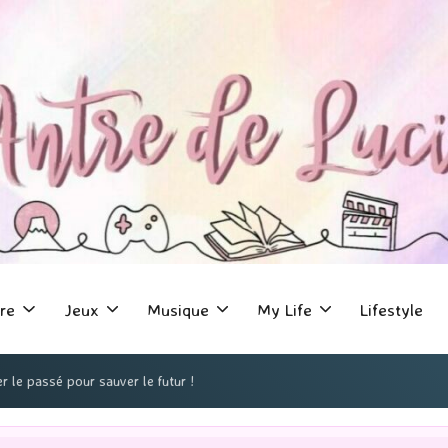
re
Jeux
Musique
My Life
Lifestyle
r le passé pour sauver le futur !