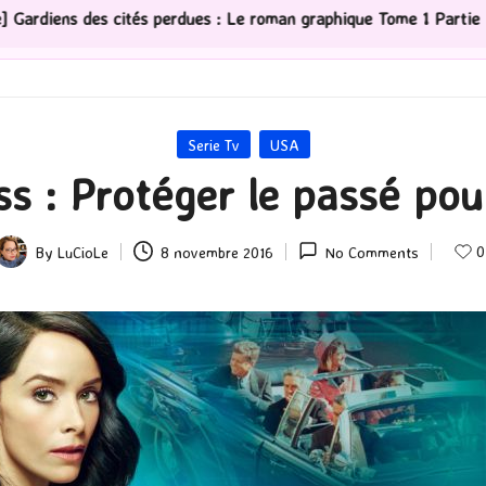
an graphique Tome 1 Partie 2
[Série TV] The Madison :
Posted
Serie Tv
USA
in
ss : Protéger le passé pour
0
By
LuCioLe
8 novembre 2016
No Comments
Posted
by