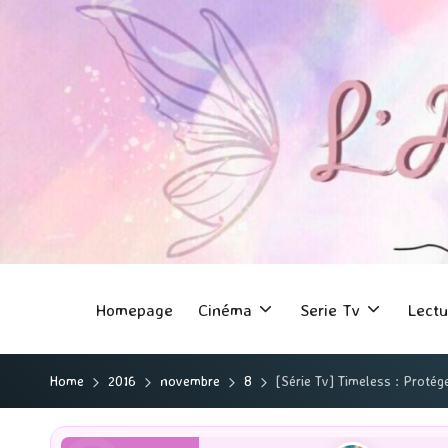
Homepage
Cinéma
Serie Tv
Lectu
Home
2016
novembre
8
[Série Tv] Timeless : Protége