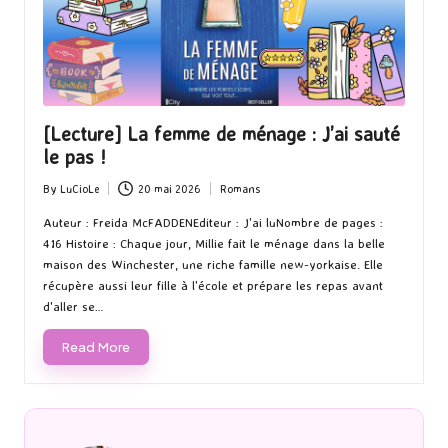
[Lecture] La femme de ménage : J’ai sauté
le pas !
By
LuCioLe
20 mai 2026
Romans
Posted
Posted
by
in
Auteur : Freida McFADDENEditeur : J'ai luNombre de pages :
416 Histoire : Chaque jour, Millie fait le ménage dans la belle
maison des Winchester, une riche famille new-yorkaise. Elle
récupère aussi leur fille à l'école et prépare les repas avant
d'aller se…
Read More