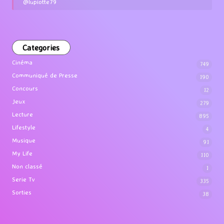
@lupiotte79
Categories
Cinéma
749
Communiqué de Presse
190
Concours
12
Jeux
279
Lecture
895
Lifestyle
4
Musique
91
My Life
110
Non classé
1
Serie Tv
335
Sorties
38