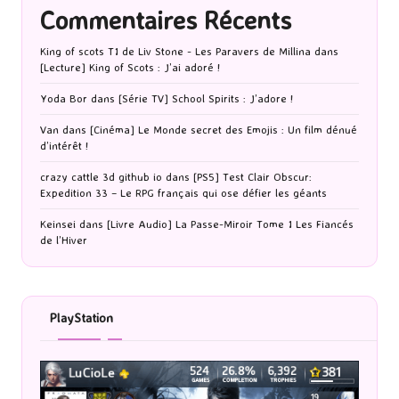
Commentaires Récents
King of scots T1 de Liv Stone - Les Paravers de Millina
dans
[Lecture] King of Scots : J’ai adoré !
Yoda Bor
dans
[Série TV] School Spirits : J’adore !
Van
dans
[Cinéma] Le Monde secret des Emojis : Un film dénué
d’intérêt !
crazy cattle 3d github io
dans
[PS5] Test Clair Obscur:
Expedition 33 – Le RPG français qui ose défier les géants
Keinsei
dans
[Livre Audio] La Passe-Miroir Tome 1 Les Fiancés
de l’Hiver
PlayStation