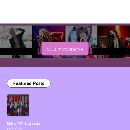
LuLu Photographie
Featured Posts
[Série TV] Scarpetta
par LuCioLe