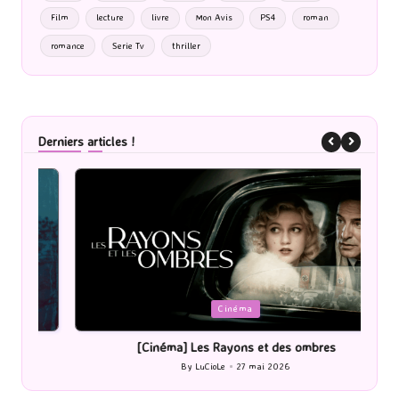
Film
lecture
livre
Mon Avis
PS4
roman
romance
Serie Tv
thriller
Derniers articles !
Posted
P
Cinéma
in
i
[Cinéma] Les Rayons et des ombres
[Le
By
LuCioLe
27 mai 2026
Posted
by