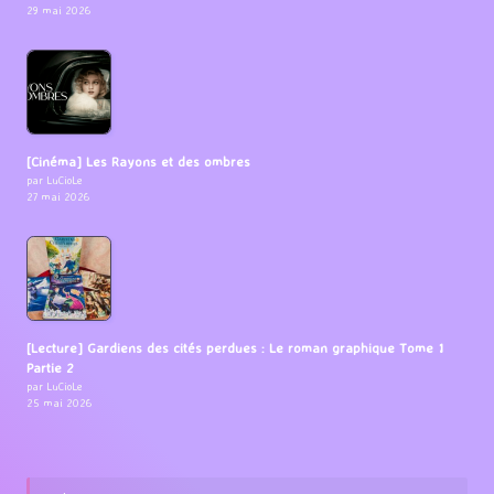
29 mai 2026
[Cinéma] Les Rayons et des ombres
par LuCioLe
27 mai 2026
[Lecture] Gardiens des cités perdues : Le roman graphique Tome 1
Partie 2
par LuCioLe
25 mai 2026