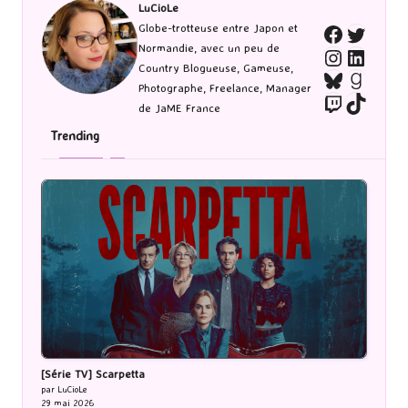
LuCioLe
Twitte
Globe-trotteuse entre Japon et
Faceboo
Normandie, avec un peu de
Instagra
Linked
Country Blogueuse, Gameuse,
Bluesky
Goodr
Photographe, Freelance, Manager
Twitch
TikTo
de JaME France
Trending
[Série TV] Scarpetta
par LuCioLe
29 mai 2026