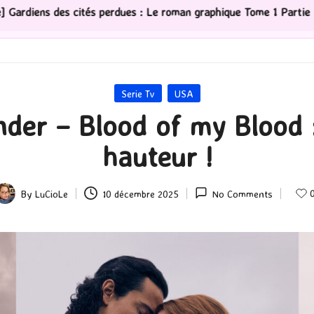
que Tome 1 Partie 2
[Série TV] The Madison : J’ai ado
Posted
Serie Tv
USA
in
nder – Blood of my Blood :
hauteur !
By
LuCioLe
10 décembre 2025
No Comments
osted
y