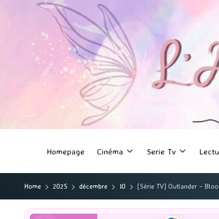
Homepage
Cinéma
Serie Tv
Lectu
Home
2025
décembre
10
[Série TV] Outlander – Bloo