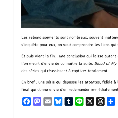
Les rebondissements sont nombreux, souvent inattendu
s’inquiète pour eux, on veut comprendre les liens qui 
Et puis vient la fin… une conclusion qui laisse autan
l’on meurt d’envie de connaître la suite.
Blood of My
des séries qui réussissent à captiver totalement.
En bref : une série qui dépasse les attentes, fidèle à l
final qui donne envie d’en redemander immédiatement
Fa
M
E
Bl
T
Li
X
T
ce
as
m
u
u
n
hr