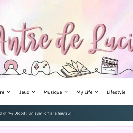
re
Jeux
Musique
My Life
Lifestyle
d of my Blood : Un spin-off à la hauteur !