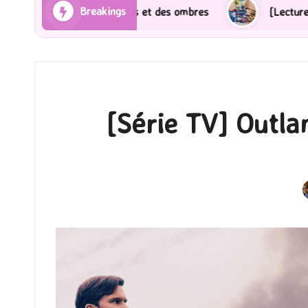
Breakings
[Lecture] Gardiens des cités perdues : Le roman graphi
[Série TV] Outla
P
b