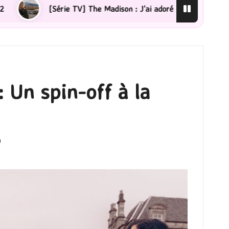
ré !
[Lecture] La femme de ménage : J’ai sauté le pas
 Un spin-off à la
0