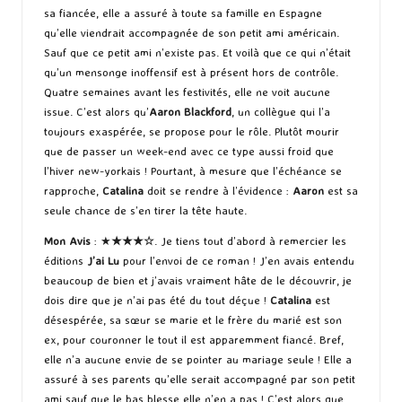
sa fiancée, elle a assuré à toute sa famille en Espagne
qu’elle viendrait accompagnée de son petit ami américain.
Sauf que ce petit ami n’existe pas. Et voilà que ce qui n’était
qu’un mensonge inoffensif est à présent hors de contrôle.
Quatre semaines avant les festivités, elle ne voit aucune
issue. C’est alors qu’
Aaron Blackford
, un collègue qui l’a
toujours exaspérée, se propose pour le rôle. Plutôt mourir
que de passer un week-end avec ce type aussi froid que
l’hiver new-yorkais ! Pourtant, à mesure que l’échéance se
rapproche,
Catalina
doit se rendre à l’évidence :
Aaron
est sa
seule chance de s’en tirer la tête haute.
Mon Avis
: ★
★★★☆
. Je tiens tout d’abord à remercier les
éditions
J’ai Lu
pour l’envoi de ce roman ! J’en avais entendu
beaucoup de bien et j’avais vraiment hâte de le découvrir, je
dois dire que je n’ai pas été du tout déçue !
Catalina
est
désespérée, sa sœur se marie et le frère du marié est son
ex, pour couronner le tout il est apparemment fiancé. Bref,
elle n’a aucune envie de se pointer au mariage seule ! Elle a
assuré à ses parents qu’elle serait accompagné par son petit
ami sauf que le bas blesse elle n’en a pas ! C’est alors que