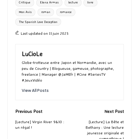
Critique
Elena Armas
lecture
livre
o
o
r
g
Mon Avis
roman
romance
k
n
er
The Spanish Love Deception
Last updated on 11 juin 2023
LuCioLe
Globe-trotteuse entre Japon et Normandie, avec un
peu de Country | Blogueuse, gameuse, photographe,
freelance | Manager @JaMEfr | #Cine #SeriesTV
#JeuxVidéo
View All Posts
Post
Previous Post
Next Post
navigation
[Lecture] Virgin River 9&10 :
[Lecture] La Bête et
un régal !
Bethany : Une lecture
jeunesse originale et
sympathique !