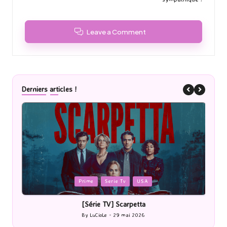
Leave a Comment
Derniers articles !
Posted
P
Prime
Serie Tv
USA
in
i
[Série TV] Scarpetta
By
LuCioLe
29 mai 2026
Posted