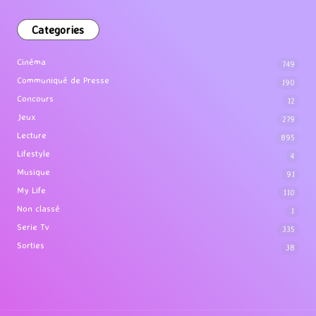
Categories
Cinéma
749
Communiqué de Presse
190
Concours
12
Jeux
279
Lecture
895
Lifestyle
4
Musique
91
My Life
110
Non classé
1
Serie Tv
335
Sorties
38