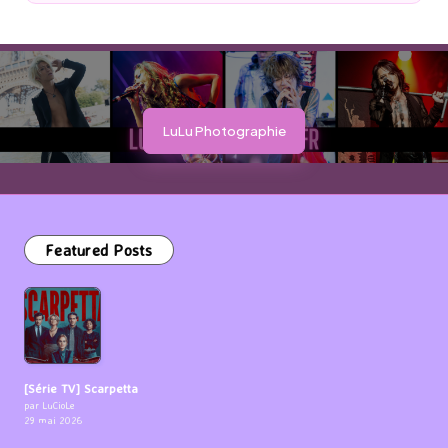
by
LuLu Photographie
Featured Posts
[Série TV] Scarpetta
par LuCioLe
29 mai 2026