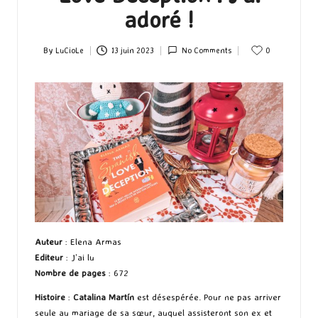
adoré !
By
LuCioLe
13 juin 2023
No Comments
0
Posted
by
Auteur
: Elena Armas
Editeur
: J’ai lu
Nombre de pages
: 672
Histoire
:
Catalina Martín
est désespérée. Pour ne pas arriver
seule au mariage de sa sœur, auquel assisteront son ex et