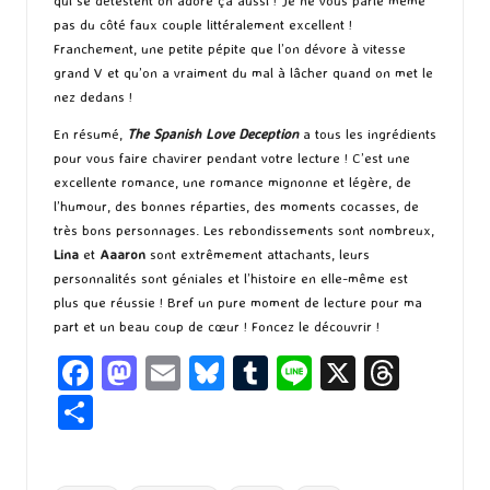
qui se détestent on adore ça aussi ! Je ne vous parle même
pas du côté faux couple littéralement excellent !
Franchement, une petite pépite que l’on dévore à vitesse
grand V et qu’on a vraiment du mal à lâcher quand on met le
nez dedans !
En résumé,
The Spanish Love D
eception
a tous les ingrédients
pour vous faire chavirer pendant votre lecture ! C’est une
excellente romance, une romance mignonne et légère, de
l’humour, des bonnes réparties, des moments cocasses, de
très bons personnages. Les rebondissements sont nombreux,
Lina
et
Aaaron
sont extrêmement attachants, leurs
personnalités sont géniales et l’histoire en elle-même est
plus que réussie ! Bref un pure moment de lecture pour ma
part et un beau coup de cœur ! Foncez le découvrir !
Fa
M
E
Bl
T
Li
X
T
ce
as
m
u
u
n
hr
P
b
to
ai
es
m
e
ea
ar
o
d
l
ky
bl
ds
ta
Tags: