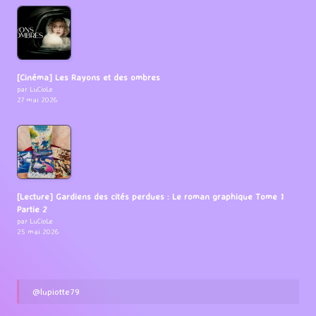
[Cinéma] Les Rayons et des ombres
par LuCioLe
27 mai 2026
[Lecture] Gardiens des cités perdues : Le roman graphique Tome 1
Partie 2
par LuCioLe
25 mai 2026
@lupiotte79