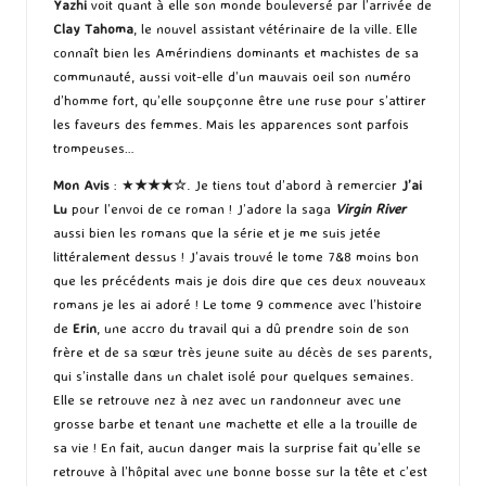
Yazhi
voit quant à elle son monde bouleversé par l’arrivée de
Clay Tahoma
, le nouvel assistant vétérinaire de la ville. Elle
connaît bien les Amérindiens dominants et machistes de sa
communauté, aussi voit-elle d’un mauvais oeil son numéro
d’homme fort, qu’elle soupçonne être une ruse pour s’attirer
les faveurs des femmes. Mais les apparences sont parfois
trompeuses…
Mon Avis
: ★
★★★☆
. Je tiens tout d’abord à remercier
J’ai
Lu
pour l’envoi de ce roman ! J’adore la saga
Virgin River
aussi bien les romans que la série et je me suis jetée
littéralement dessus ! J’avais trouvé le tome 7&8 moins bon
que les précédents mais je dois dire que ces deux nouveaux
romans je les ai adoré ! Le tome 9 commence avec l’histoire
de
Erin
, une accro du travail qui a dû prendre soin de son
frère et de sa sœur très jeune suite au décès de ses parents,
qui s’installe dans un chalet isolé pour quelques semaines.
Elle se retrouve nez à nez avec un randonneur avec une
grosse barbe et tenant une machette et elle a la trouille de
sa vie ! En fait, aucun danger mais la surprise fait qu’elle se
retrouve à l’hôpital avec une bonne bosse sur la tête et c’est