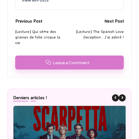
Post
Previous Post
Next Post
navigation
[Lecture] Qui sème des
[Lecture] The Spanish Love
graines de folie croque la
Deception : J’ai adoré !
vie
Leave a Comment
Derniers articles !