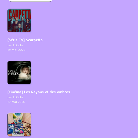
[Série TV] Scarpetta
par LuCioLe
29 mai 2026
[Cinéma] Les Rayons et des ombres
par LuCioLe
27 mai 2026