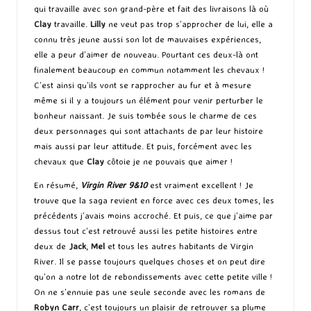
qui travaille avec son grand-père et fait des livraisons là où
Clay
travaille.
Lilly
ne veut pas trop s’approcher de lui, elle a
connu très jeune aussi son lot de mauvaises expériences,
elle a peur d’aimer de nouveau. Pourtant ces deux-là ont
finalement beaucoup en commun notamment les chevaux !
C’est ainsi qu’ils vont se rapprocher au fur et à mesure
même si il y a toujours un élément pour venir perturber le
bonheur naissant. Je suis tombée sous le charme de ces
deux personnages qui sont attachants de par leur histoire
mais aussi par leur attitude. Et puis, forcément avec les
chevaux que
Clay
côtoie je ne pouvais que aimer !
En résumé,
Virgin River 9&10
est vraiment excellent ! Je
trouve que la saga revient en force avec ces deux tomes, les
précédents j’avais moins accroché. Et puis, ce que j’aime par
dessus tout c’est retrouvé aussi les petite histoires entre
deux de
Jack
,
Mel
et tous les autres habitants de Virgin
River. Il se passe toujours quelques choses et on peut dire
qu’on a notre lot de rebondissements avec cette petite ville !
On ne s’ennuie pas une seule seconde avec les romans de
Robyn Carr
, c’est toujours un plaisir de retrouver sa plume