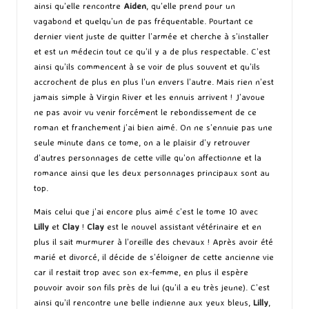
ainsi qu’elle rencontre
Aiden
, qu’elle prend pour un
vagabond et quelqu’un de pas fréquentable. Pourtant ce
dernier vient juste de quitter l’armée et cherche à s’installer
et est un médecin tout ce qu’il y a de plus respectable. C’est
ainsi qu’ils commencent à se voir de plus souvent et qu’ils
accrochent de plus en plus l’un envers l’autre. Mais rien n’est
jamais simple à Virgin River et les ennuis arrivent ! J’avoue
ne pas avoir vu venir forcément le rebondissement de ce
roman et franchement j’ai bien aimé. On ne s’ennuie pas une
seule minute dans ce tome, on a le plaisir d’y retrouver
d’autres personnages de cette ville qu’on affectionne et la
romance ainsi que les deux personnages principaux sont au
top.
Mais celui que j’ai encore plus aimé c’est le tome 10 avec
Lilly
et
Clay
!
Clay
est le nouvel assistant vétérinaire et en
plus il sait murmurer à l’oreille des chevaux ! Après avoir été
marié et divorcé, il décide de s’éloigner de cette ancienne vie
car il restait trop avec son ex-femme, en plus il espère
pouvoir avoir son fils près de lui (qu’il a eu très jeune). C’est
ainsi qu’il rencontre une belle indienne aux yeux bleus,
Lilly
,