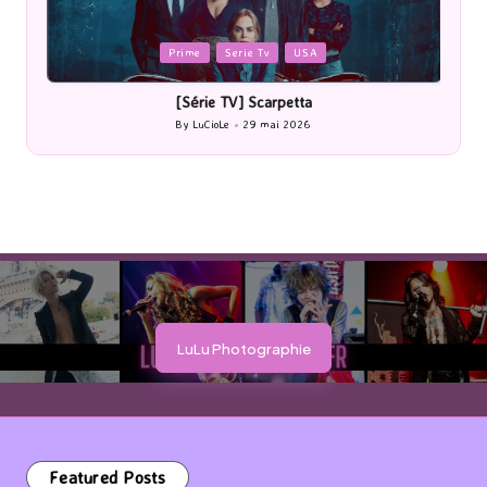
Posted
P
Prime
Serie Tv
USA
in
i
[Série TV] Scarpetta
By
LuCioLe
29 mai 2026
Posted
by
LuLu Photographie
Featured Posts