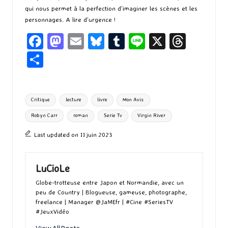
qui nous permet à la perfection d’imaginer les scènes et les
personnages. A lire d’urgence !
Fa
M
E
Bl
T
Li
X
T
ce
as
m
u
u
n
hr
P
b
to
ai
es
m
e
ea
ar
o
d
l
ky
bl
ds
ta
Tags:
Critique
lecture
livre
Mon Avis
o
o
r
g
Robyn Carr
roman
Serie Tv
Virgin River
k
n
er
Last updated on 11 juin 2023
LuCioLe
Globe-trotteuse entre Japon et Normandie, avec un
peu de Country | Blogueuse, gameuse, photographe,
freelance | Manager @JaMEfr | #Cine #SeriesTV
#JeuxVidéo
View All Posts